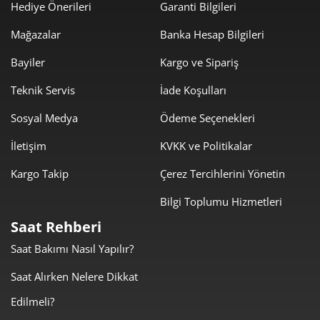
Hediye Önerileri
Garanti Bilgileri
400,05 ₺
2.800,35 ₺
7
Mağazalar
Banka Hesap Bilgileri
357,66 ₺
2.861,27 ₺
8
Bayiler
Kargo ve Sipariş
324,95 ₺
2.924,55 ₺
9
Teknik Servis
İade Koşulları
Sosyal Medya
Ödeme Seçenekleri
İletişim
KVKK ve Politikalar
Kargo Takip
Çerez Tercihlerini Yönetin
Taksit
Taksit Tutarı
Toplam Tutar
Bilgi Toplumu Hizmetleri
2.459,55 ₺
2.459,55 ₺
Tek Çekim
Saat Rehberi
Saat Bakımı Nasıl Yapılır?
1.229,78 ₺
2.459,55 ₺
2
Saat Alırken Nelere Dikkat
860,28 ₺
2.580,85 ₺
3
Edilmeli?
658,13 ₺
2.632,51 ₺
4