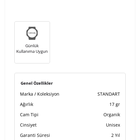
tamamlandıktan sonra siparişiniz kargoya verilecektir.
Kişiselleştirilmiş
iade ve değişim
ürünlerde
yapılamaz.
Günlük
Kullanıma Uygun
Genel Özellikler
Marka / Koleksiyon
STANDART
Ağırlık
17 gr
Cam Tipi
Organik
Cinsiyet
Unisex
Garanti Süresi
2 Yıl