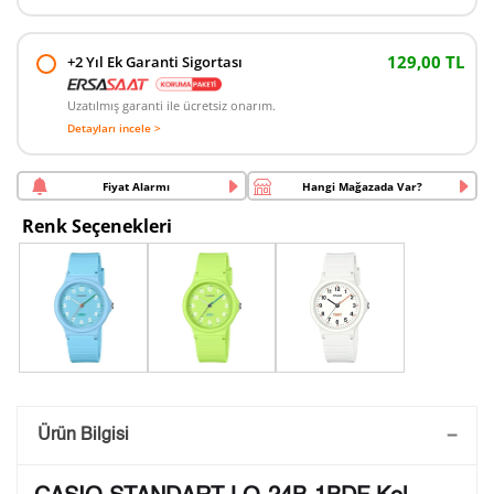
129,00 TL
+2 Yıl Ek Garanti Sigortası
Uzatılmış garanti ile ücretsiz onarım.
Detayları incele >
Fiyat Alarmı
Hangi Mağazada Var?
Renk Seçenekleri
Saatini Kişiselleştir
Ürün Bilgisi
Lütfen aşağıdaki formu doldurunuz. Saatinizin metal