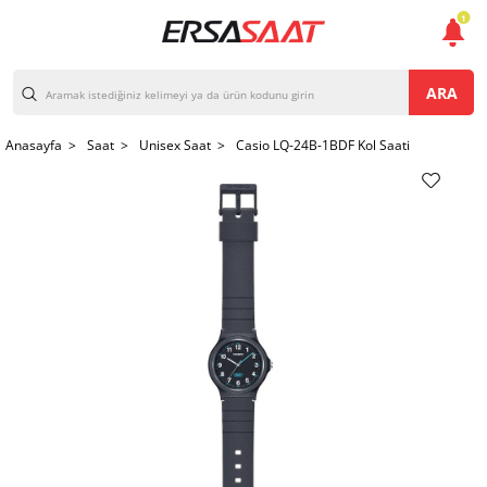
1
ARA
Anasayfa >
Saat >
Unisex Saat >
Casio LQ-24B-1BDF Kol Saati