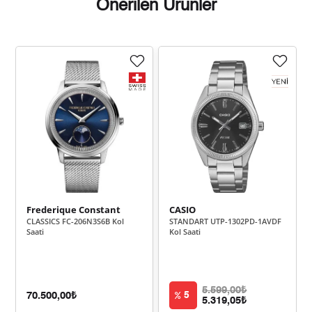
Önerilen Ürünler
Taksit
Taksit Tutarı
Toplam Tutar
2.459,55 ₺
2.459,55 ₺
Tek Çekim
1.229,78 ₺
2.459,55 ₺
2
860,28 ₺
2.580,85 ₺
3
658,13 ₺
2.632,51 ₺
4
537,20 ₺
2.685,98 ₺
5
Frederique Constant
CASIO
CLASSICS FC-206N3S6B Kol
STANDART UTP-1302PD-1AVDF
457,00 ₺
2.741,97 ₺
6
Saati
Kol Saati
400,05 ₺
2.800,35 ₺
7
357,66 ₺
2.861,27 ₺
8
5.599,00₺
70.500,00₺
5
5.319,05₺