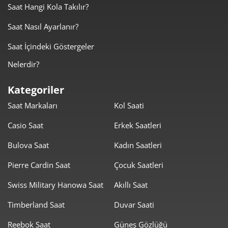
Saat Hangi Kola Takılır?
537,20 ₺
2.685,98 ₺
5
Saat Nasıl Ayarlanır?
457,00 ₺
2.741,97 ₺
6
Saat İçindeki Göstergeler
Nelerdir?
400,05 ₺
2.800,35 ₺
7
Kategoriler
357,66 ₺
2.861,27 ₺
8
Saat Markaları
Kol Saati
324,95 ₺
2.924,55 ₺
9
Casio Saat
Erkek Saatleri
Bulova Saat
Kadın Saatleri
Pierre Cardin Saat
Çocuk Saatleri
Swiss Military Hanowa Saat
Akıllı Saat
Taksit
Taksit Tutarı
Toplam Tutar
Timberland Saat
Duvar Saati
2.459,55 ₺
2.459,55 ₺
Tek Çekim
Reebok Saat
Güneş Gözlüğü