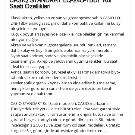
CASIO STANDART LQ-24B-1BDF Kol
arka kapağına gravür tekniği ile formda belirtmiş
Saati Özellikleri
olduğunuz şekilde işlenecektir.
Klasik akrep, yelkovan ve saniye göstergesine sahip CASIO LQ-
24B-1BDF analog saat, şimdi daha kompakt ve kullanımı kolay
bir şekilde sunuluyor.
1. Satır
10
/ 10
Küçük boyutları sayesinde, özellikle ince bilekler için mükemmel
bir uyum sağlar.
Akrep ve yelkovanın, göstergelerle uyumlu renkleri, zamanı
2. Satır
daha kolay ve keyifli bir şekilde okumanıza yardımcı olur.
10
/ 10
Siyah saat kadranı, sade ve okunabilir olacak şekilde
tasarlanmıştır. Akrep ve yelkovanın uyumlu renkleri, bu saati
ideal bir ilk saat yapar.
3. Satır
10
/ 10
Ayrıca, saatin kordonu çevresel etkiyi azaltmak amacıyla biyo-
tabanlı silikon malzemeden üretilmiştir.
Yenilenebilir organik kaynaklardan elde edilen bu malzeme,
Lütfen font seçiniz
hem şık bir görünüm sunar hem de çevre dostu bir tercih
yapmanıza olanak tanır.
CASIO STANDART Kol Saati modelleri, CASIO markasının
Ön İzleme
Kişiselleştir
Vazgeç
Türkiye'deki tek yetkili distribütörü olan Ersa Saat garantisiyle
satışa sunulmaktadır. Tüm ürünlerimiz orijinal kutusu ve online
garanti belgesi koduyla birlikte gönderilmektedir. Sitemizde
incelediğiniz 2.500 TL ve üzeri tüm kol saati modelleri, ücretsiz
Kişiselleştirilmiş ürünlerin teslim süresi gravür işleme
kargo ile 3 iş günü içinde adresinize gönderilmektedir.
sebebi ile 1-2 iş günü uzamaktadır. Gravür İşlemi