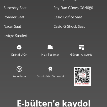
1.229,78 ₺
2.459,55 ₺
2
Superdry Saat
Ray-Ban Güneş Gözlüğü
860,28 ₺
2.580,85 ₺
3
Roamer Saat
Casio Edifice Saat
658,13 ₺
2.632,51 ₺
4
Nacar Saat
Casio G-Shock Saat
İsviçre Saatleri
537,20 ₺
2.685,98 ₺
5
457,00 ₺
2.741,97 ₺
6
Orjinal Ürün
Hızlı Teslimat
Güvenli Alışveriş
400,05 ₺
2.800,35 ₺
7
357,66 ₺
2.861,27 ₺
8
Kolay İade
Distribütör Garantisi
324,95 ₺
2.924,55 ₺
9
E-bülten’e kaydol