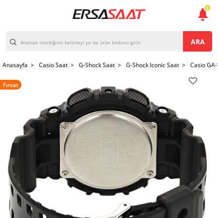
1
ARA
Anasayfa >
Casio Saat >
G-Shock Saat >
G-Shock Iconic Saat >
Casio GA-
Fırsat