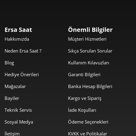
8.029,00 ₺
8.029,00 ₺
Tek Çekim
4.014,50 ₺
8.029,00 ₺
2
Ersa Saat
Önemli Bilgiler
2.808,32 ₺
8.424,97 ₺
3
Hakkımızda
Müşteri Hizmetleri
2.148,40 ₺
8.593,60 ₺
4
Neden Ersa Saat ?
Sıkça Sorulan Sorular
1.753,63 ₺
8.768,16 ₺
5
Blog
Kullanım Kılavuzları
Hediye Önerileri
Garanti Bilgileri
1.491,82 ₺
8.950,95 ₺
6
Mağazalar
Banka Hesap Bilgileri
1.305,93 ₺
9.141,52 ₺
7
Bayiler
Kargo ve Sipariş
1.167,55 ₺
9.340,39 ₺
8
Teknik Servis
İade Koşulları
1.060,77 ₺
9.546,97 ₺
9
Sosyal Medya
Ödeme Seçenekleri
İletişim
KVKK ve Politikalar