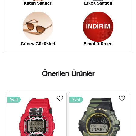
Kadın Saatleri
Erkek Saatleri
1.491,82 ₺
8.950,95 ₺
6
1.305,93 ₺
9.141,52 ₺
7
1.167,55 ₺
9.340,39 ₺
8
Güneş Gözükleri
Fırsat ürünleri
1.060,77 ₺
9.546,97 ₺
9
Önerilen Ürünler
Taksit
Taksit Tutarı
Toplam Tutar
Yeni
Yeni
8.029,00 ₺
8.029,00 ₺
Tek Çekim
4.014,50 ₺
8.029,00 ₺
2