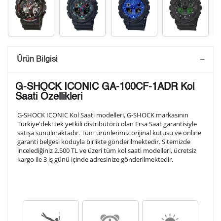
Saatini Kişiselleştir
Ürün Bilgisi
Lütfen aşağıdaki formu doldurunuz. Saatinizin metal
G-SHOCK ICONIC GA-100CF-1ADR Kol
arka kapağına gravür tekniği ile formda belirtmiş
Saati Özellikleri
olduğunuz şekilde işlenecektir.
G-SHOCK ICONIC Kol Saati modelleri, G-SHOCK markasının
Türkiye'deki tek yetkili distribütörü olan Ersa Saat garantisiyle
satışa sunulmaktadır. Tüm ürünlerimiz orijinal kutusu ve online
1. Satır
10
/ 10
garanti belgesi koduyla birlikte gönderilmektedir. Sitemizde
incelediğiniz 2.500 TL ve üzeri tüm kol saati modelleri, ücretsiz
kargo ile 3 iş günü içinde adresinize gönderilmektedir.
2. Satır
10
/ 10
3. Satır
10
/ 10