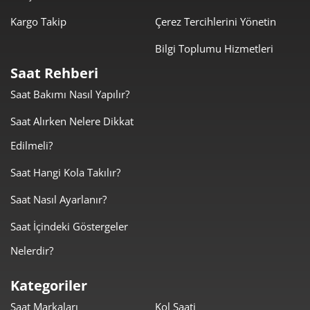
Kargo Takip
Çerez Tercihlerini Yönetin
Bilgi Toplumu Hizmetleri
Taksit
Taksit Tutarı
Toplam Tutar
Saat Rehberi
8.029,00 ₺
8.029,00 ₺
Tek Çekim
Saat Bakımı Nasıl Yapılır?
4.014,50 ₺
8.029,00 ₺
Saat Alırken Nelere Dikkat
2
Edilmeli?
2.808,32 ₺
8.424,97 ₺
3
Saat Hangi Kola Takılır?
2.148,40 ₺
8.593,60 ₺
4
Saat Nasıl Ayarlanır?
1.753,63 ₺
8.768,16 ₺
5
Saat İçindeki Göstergeler
1.491,82 ₺
8.950,95 ₺
6
Nelerdir?
1.305,93 ₺
9.141,52 ₺
7
Kategoriler
Saat Markaları
Kol Saati
1.167,55 ₺
9.340,39 ₺
8