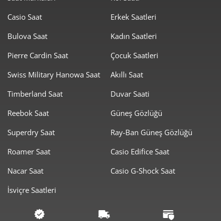
Casio Saat
Erkek Saatleri
1.060,77 ₺
9.546,97 ₺
9
Bulova Saat
Kadın Saatleri
Pierre Cardin Saat
Çocuk Saatleri
Swiss Military Hanowa Saat
Akıllı Saat
Timberland Saat
Duvar Saati
Taksit
Taksit Tutarı
Toplam Tutar
Reebok Saat
Güneş Gözlüğü
8.029,00 ₺
8.029,00 ₺
Tek Çekim
Superdry Saat
Ray-Ban Güneş Gözlüğü
4.014,50 ₺
8.029,00 ₺
2
Roamer Saat
Casio Edifice Saat
2.808,32 ₺
8.424,97 ₺
3
Nacar Saat
Casio G-Shock Saat
2.148,40 ₺
8.593,60 ₺
4
İsviçre Saatleri
1.753,63 ₺
8.768,16 ₺
5