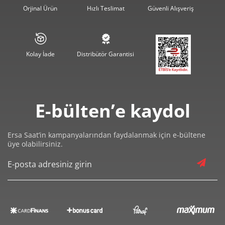
1.491,82 ₺
8.950,95 ₺
6
Orjinal Ürün
Hızlı Teslimat
Güvenli Alışveriş
1.305,93 ₺
9.141,52 ₺
7
1.167,55 ₺
9.340,39 ₺
8
Kolay İade
Distribütör Garantisi
1.060,77 ₺
9.546,97 ₺
9
E-bülten’e kaydol
Ersa Saat’in kampanyalarından faydalanmak için e-bültene
üye olabilirsiniz.
Taksit
Taksit Tutarı
Toplam Tutar
8.029,00 ₺
8.029,00 ₺
Tek Çekim
4.014,50 ₺
8.029,00 ₺
2
2.808,32 ₺
8.424,97 ₺
3