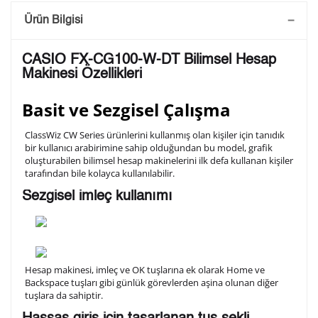
Saatini Kişiselleştir
Ürün Bilgisi
Lütfen aşağıdaki formu doldurunuz. Saatinizin metal
CASIO FX-CG100-W-DT Bilimsel Hesap
arka kapağına gravür tekniği ile formda belirtmiş
Makinesi Özellikleri
olduğunuz şekilde işlenecektir.
Basit ve Sezgisel Çalışma
1. Satır
ClassWiz CW Series ürünlerini kullanmış olan kişiler için tanıdık
10
/ 10
bir kullanıcı arabirimine sahip olduğundan bu model, grafik
oluşturabilen bilimsel hesap makinelerini ilk defa kullanan kişiler
tarafından bile kolayca kullanılabilir.
2. Satır
10
/ 10
Sezgisel imleç kullanımı
3. Satır
10
/ 10
Lütfen font seçiniz
Hesap makinesi, imleç ve OK tuşlarına ek olarak Home ve
Backspace tuşları gibi günlük görevlerden aşina olunan diğer
tuşlara da sahiptir.
Ön İzleme
Kişiselleştir
Vazgeç