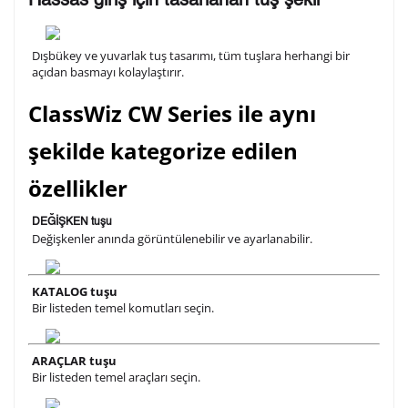
Hassas giriş için tasarlanan tuş şekli
Kişiselleştirilmiş ürünlerin teslim süresi gravür işleme
Dışbükey ve yuvarlak tuş tasarımı, tüm tuşlara herhangi bir
açıdan basmayı kolaylaştırır.
sebebi ile 1-2 iş günü uzamaktadır. Gravür İşlemi
tamamlandıktan sonra siparişiniz kargoya verilecektir.
ClassWiz CW Series ile aynı
Kişiselleştirilmiş
iade ve değişim
ürünlerde
yapılamaz.
şekilde kategorize edilen
özellikler
DEĞİŞKEN tuşu
Değişkenler anında görüntülenebilir ve ayarlanabilir.
KATALOG tuşu
Bir listeden temel komutları seçin.
ARAÇLAR tuşu
Bir listeden temel araçları seçin.