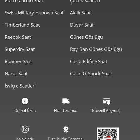
Pierre Cardin Saat
Çocuk Saatleri
9
₺
₺
Swiss Military Hanowa Saat
Akıllı Saat
Timberland Saat
Duvar Saati
Reebok Saat
Güneş Gözlüğü
Toplam
Superdry Saat
Ray-Ban Güneş Gözlüğü
Taksit
Taksit Tutarı
Tutar
Roamer Saat
Casio Edifice Saat
18.279,20
18.279,20
Tek Çekim
₺
₺
Nacar Saat
Casio G-Shock Saat
9.139,60
18.279,20
2
₺
₺
İsviçre Saatleri
6.393,56
19.180,69
3
₺
₺
4.891,15
19.564,59
Orjinal Ürün
Hızlı Teslimat
Güvenli Alışveriş
4
₺
₺
3.992,40
19.962,00
5
₺
₺
Kolay İade
Distribütör Garantisi
3.396,36
20.378,15