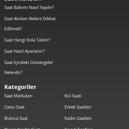
Toplam
Taksit
Taksit Tutarı
Saat Bakımı Nasıl Yapılır?
Tutar
18.279,20
18.279,20
Saat Alırken Nelere Dikkat
Tek Çekim
₺
₺
Edilmeli?
9.139,60
18.279,20
2
₺
₺
Saat Hangi Kola Takılır?
6.393,56
19.180,69
3
₺
₺
Saat Nasıl Ayarlanır?
4.891,15
19.564,59
4
Saat İçindeki Göstergeler
₺
₺
Nelerdir?
3.992,40
19.962,00
5
₺
₺
Kategoriler
3.396,36
20.378,15
6
₺
₺
Saat Markaları
Kol Saati
2.973,15
20.812,02
7
₺
₺
Casio Saat
Erkek Saatleri
2.658,10
21.264,77
Bulova Saat
Kadın Saatleri
8
₺
₺
2.415,01
21.735,08