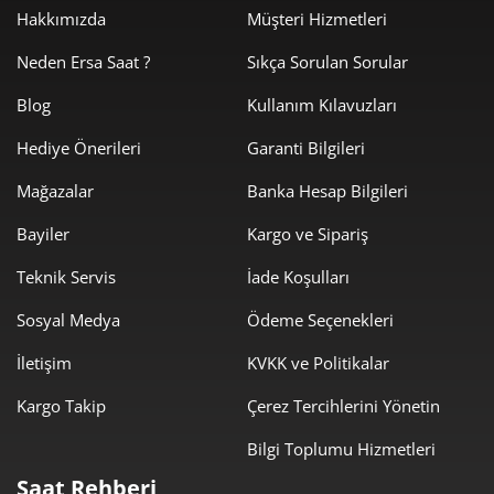
6.393,56
19.180,69
Hakkımızda
Müşteri Hizmetleri
3
₺
₺
Neden Ersa Saat ?
Sıkça Sorulan Sorular
4.891,15
19.564,59
4
₺
₺
Blog
Kullanım Kılavuzları
3.992,40
19.962,00
5
₺
₺
Hediye Önerileri
Garanti Bilgileri
3.396,36
20.378,15
6
Mağazalar
Banka Hesap Bilgileri
₺
₺
2.973,15
20.812,02
Bayiler
Kargo ve Sipariş
7
₺
₺
Teknik Servis
İade Koşulları
2.658,10
21.264,77
8
₺
₺
Sosyal Medya
Ödeme Seçenekleri
2.415,01
21.735,08
9
₺
₺
İletişim
KVKK ve Politikalar
Kargo Takip
Çerez Tercihlerini Yönetin
Bilgi Toplumu Hizmetleri
Saat Rehberi