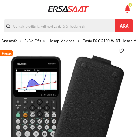
1
ARA
Anasayfa >
Ev Ve Ofis >
Hesap Makinesi >
Casio FX-CG100-W-DT Hesap Ma
Fırsat