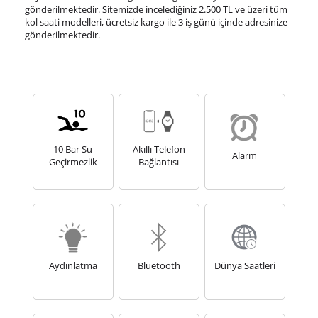
tamamlandıktan sonra siparişiniz kargoya verilecektir.
gönderilmektedir. Sitemizde incelediğiniz 2.500 TL ve üzeri tüm
Kişiselleştirilmiş
iade ve değişim
kol saati modelleri, ücretsiz kargo ile 3 iş günü içinde adresinize
gönderilmektedir.
ürünlerde
yapılamaz.
10 Bar Su
Akıllı Telefon
Alarm
Geçirmezlik
Bağlantısı
Aydınlatma
Bluetooth
Dünya Saatleri