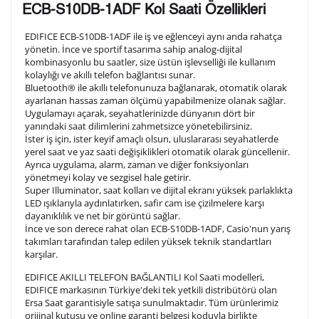
ECB-S10DB-1ADF Kol Saati Özellikleri
olduğunuz şekilde işlenecektir.
EDIFICE ECB-S10DB-1ADF ile iş ve eğlenceyi aynı anda rahatça
yönetin. İnce ve sportif tasarıma sahip analog-dijital
kombinasyonlu bu saatler, size üstün işlevselliği ile kullanım
1. Satır
10
/ 10
kolaylığı ve akıllı telefon bağlantısı sunar.
Bluetooth® ile akıllı telefonunuza bağlanarak, otomatik olarak
ayarlanan hassas zaman ölçümü yapabilmenize olanak sağlar.
2. Satır
Uygulamayı açarak, seyahatlerinizde dünyanın dört bir
10
/ 10
yanındaki saat dilimlerini zahmetsizce yönetebilirsiniz.
İster iş için, ister keyif amaçlı olsun, uluslararası seyahatlerde
yerel saat ve yaz saati değişiklikleri otomatik olarak güncellenir.
3. Satır
10
/ 10
Ayrıca uygulama, alarm, zaman ve diğer fonksiyonları
yönetmeyi kolay ve sezgisel hale getirir.
Super Illuminator, saat kolları ve dijital ekranı yüksek parlaklıkta
Lütfen font seçiniz
LED ışıklarıyla aydınlatırken, safir cam ise çizilmelere karşı
dayanıklılık ve net bir görüntü sağlar.
İnce ve son derece rahat olan ECB-S10DB-1ADF, Casio'nun yarış
takımları tarafından talep edilen yüksek teknik standartları
Ön İzleme
Kişiselleştir
Vazgeç
karşılar.
EDIFICE AKILLI TELEFON BAĞLANTILI Kol Saati modelleri,
EDIFICE markasının Türkiye'deki tek yetkili distribütörü olan
Kişiselleştirilmiş ürünlerin teslim süresi gravür işleme
Ersa Saat garantisiyle satışa sunulmaktadır. Tüm ürünlerimiz
sebebi ile 1-2 iş günü uzamaktadır. Gravür İşlemi
orijinal kutusu ve online garanti belgesi koduyla birlikte