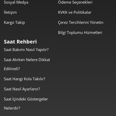
Sosyal Medya
Ödeme Seçenekleri
İletişim
KVKK ve Politikalar
Kargo Takip
Çerez Tercihlerini Yönetin
Bilgi Toplumu Hizmetleri
Taksit
Taksit Tutarı
Toplam Tutar
Saat Rehberi
18.704,55 ₺
18.704,55 ₺
Tek Çekim
Saat Bakımı Nasıl Yapılır?
9.352,28 ₺
18.704,55 ₺
Saat Alırken Nelere Dikkat
2
Edilmeli?
6.542,34 ₺
19.627,02 ₺
3
Saat Hangi Kola Takılır?
5.004,96 ₺
20.019,85 ₺
4
Saat Nasıl Ayarlanır?
4.085,30 ₺
20.426,50 ₺
5
Saat İçindeki Göstergeler
3.475,39 ₺
20.852,34 ₺
6
Nelerdir?