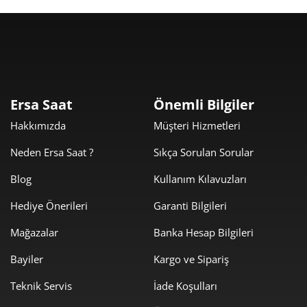
Taksit
Taksit Tutarı
Toplam Tutar
18.704,55 ₺
18.704,55 ₺
Tek Çekim
9.352,28 ₺
18.704,55 ₺
2
Ersa Saat
Önemli Bilgiler
6.542,34 ₺
19.627,02 ₺
3
Hakkımızda
Müşteri Hizmetleri
5.004,96 ₺
20.019,85 ₺
4
Neden Ersa Saat ?
Sıkça Sorulan Sorular
4.085,30 ₺
20.426,50 ₺
5
Blog
Kullanım Kılavuzları
Hediye Önerileri
Garanti Bilgileri
3.475,39 ₺
20.852,34 ₺
6
Mağazalar
Banka Hesap Bilgileri
3.042,33 ₺
21.296,31 ₺
7
Bayiler
Kargo ve Sipariş
2.719,95 ₺
21.759,60 ₺
8
Teknik Servis
İade Koşulları
2.471,20 ₺
22.240,84 ₺
9