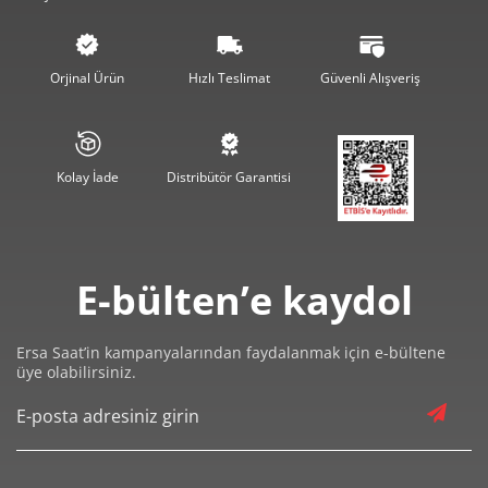
4.085,30 ₺
20.426,50 ₺
5
3.475,39 ₺
20.852,34 ₺
6
Orjinal Ürün
Hızlı Teslimat
Güvenli Alışveriş
3.042,33 ₺
21.296,31 ₺
7
2.719,95 ₺
21.759,60 ₺
8
Kolay İade
Distribütör Garantisi
2.471,20 ₺
22.240,84 ₺
9
E-bülten’e kaydol
Ersa Saat’in kampanyalarından faydalanmak için e-bültene
üye olabilirsiniz.
Taksit
Taksit Tutarı
Toplam Tutar
18.704,55 ₺
18.704,55 ₺
Tek Çekim
9.352,28 ₺
18.704,55 ₺
2