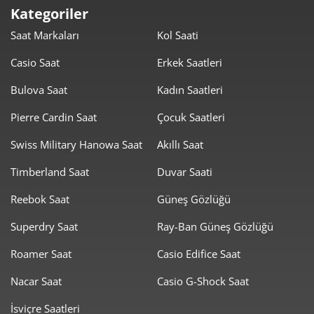
3.042,33 ₺
21.296,31 ₺
7
Kategoriler
Saat Markaları
Kol Saati
2.719,95 ₺
21.759,60 ₺
8
Casio Saat
Erkek Saatleri
2.471,20 ₺
22.240,84 ₺
9
Bulova Saat
Kadın Saatleri
Pierre Cardin Saat
Çocuk Saatleri
Swiss Military Hanowa Saat
Akıllı Saat
Timberland Saat
Duvar Saati
Taksit
Taksit Tutarı
Toplam Tutar
Reebok Saat
Güneş Gözlüğü
18.704,55 ₺
18.704,55 ₺
Tek Çekim
Superdry Saat
Ray-Ban Güneş Gözlüğü
9.352,28 ₺
18.704,55 ₺
2
Roamer Saat
Casio Edifice Saat
6.542,34 ₺
19.627,02 ₺
3
Nacar Saat
Casio G-Shock Saat
5.004,96 ₺
20.019,85 ₺
4
İsviçre Saatleri