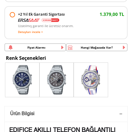
1.379,00 TL
+2 Yıl Ek Garanti Sigortası
Uzatılmış garanti ile ücretsiz onarım.
Detayları incele >
Fiyat Alarmı
Hangi Mağazada Var?
Renk Seçenekleri
Saatini Kişiselleştir
Ürün Bilgisi
Lütfen aşağıdaki formu doldurunuz. Saatinizin metal
EDIFICE AKILLI TELEFON BAĞLANTILI
arka kapağına gravür tekniği ile formda belirtmiş