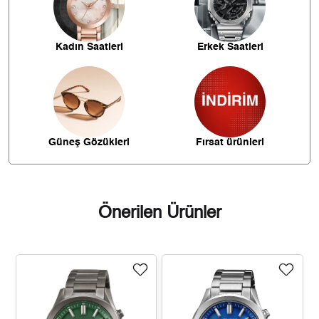
4.085,30 ₺
20.426,50 ₺
5
Kadın Saatleri
Erkek Saatleri
3.475,39 ₺
20.852,34 ₺
6
3.042,33 ₺
21.296,31 ₺
7
2.719,95 ₺
21.759,60 ₺
8
Güneş Gözükleri
Fırsat ürünleri
2.471,20 ₺
22.240,84 ₺
9
Önerilen Ürünler
Taksit
Taksit Tutarı
Toplam Tutar
18.704,55 ₺
18.704,55 ₺
Tek Çekim