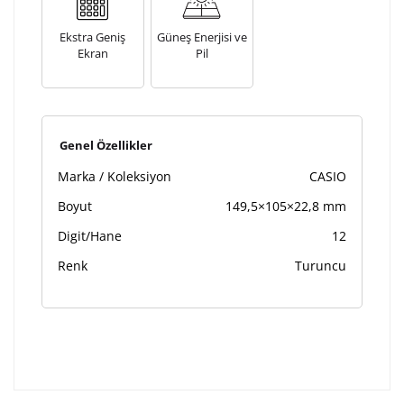
Lütfen font seçiniz
Ekstra Geniş
Güneş Enerjisi ve
Ekran
Pil
Ön İzleme
Kişiselleştir
Vazgeç
Kişiselleştirilmiş ürünlerin teslim süresi gravür işleme
Genel Özellikler
sebebi ile 1-2 iş günü uzamaktadır. Gravür İşlemi
Marka / Koleksiyon
CASIO
tamamlandıktan sonra siparişiniz kargoya verilecektir.
Kişiselleştirilmiş
iade ve değişim
Boyut
149,5×105×22,8 mm
ürünlerde
yapılamaz.
Digit/Hane
12
Renk
Turuncu