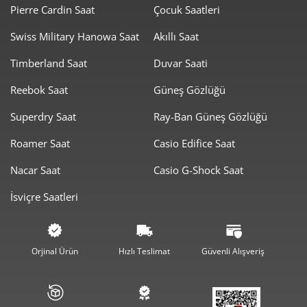
97,13 ₺
874,20 ₺
Pierre Cardin Saat
Çocuk Saatleri
9
Swiss Military Hanowa Saat
Akıllı Saat
Timberland Saat
Duvar Saati
Reebok Saat
Güneş Gözlüğü
Taksit
Taksit Tutarı
Toplam Tutar
Superdry Saat
Ray-Ban Güneş Gözlüğü
735,20 ₺
735,20 ₺
Roamer Saat
Casio Edifice Saat
Tek Çekim
Nacar Saat
Casio G-Shock Saat
367,60 ₺
735,20 ₺
2
İsviçre Saatleri
257,15 ₺
771,46 ₺
3
196,72 ₺
786,90 ₺
4
Orjinal Ürün
Hızlı Teslimat
Güvenli Alışveriş
160,58 ₺
802,88 ₺
5
136,60 ₺
819,62 ₺
6