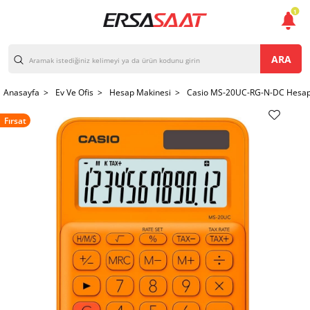
1
ARA
Anasayfa >
Ev Ve Ofis >
Hesap Makinesi >
Casio MS-20UC-RG-N-DC Hesap
Fırsat