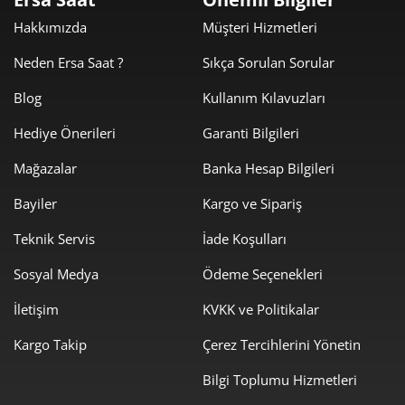
Hakkımızda
Müşteri Hizmetleri
367,60 ₺
735,20 ₺
2
Neden Ersa Saat ?
Sıkça Sorulan Sorular
257,15 ₺
771,46 ₺
3
Blog
Kullanım Kılavuzları
196,72 ₺
786,90 ₺
4
Hediye Önerileri
Garanti Bilgileri
160,58 ₺
802,88 ₺
5
Mağazalar
Banka Hesap Bilgileri
136,60 ₺
819,62 ₺
6
Bayiler
Kargo ve Sipariş
119,58 ₺
837,07 ₺
Teknik Servis
İade Koşulları
7
Sosyal Medya
Ödeme Seçenekleri
106,91 ₺
855,28 ₺
8
İletişim
KVKK ve Politikalar
97,13 ₺
874,20 ₺
9
Kargo Takip
Çerez Tercihlerini Yönetin
Bilgi Toplumu Hizmetleri