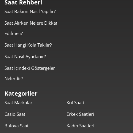
Saat Rehberi
Saat Bakımı Nasıl Yapılır?
Taksit
Taksit Tutarı
Toplam Tutar
Saat Alırken Nelere Dikkat
735,20 ₺
735,20 ₺
Tek Çekim
Edilmeli?
367,60 ₺
735,20 ₺
2
Saat Hangi Kola Takılır?
Saat Nasıl Ayarlanır?
257,15 ₺
771,46 ₺
3
Saat İçindeki Göstergeler
196,72 ₺
786,90 ₺
4
Nelerdir?
160,58 ₺
802,88 ₺
5
Kategoriler
136,60 ₺
819,62 ₺
6
Saat Markaları
Kol Saati
119,58 ₺
837,07 ₺
7
Casio Saat
Erkek Saatleri
106,91 ₺
855,28 ₺
8
Bulova Saat
Kadın Saatleri