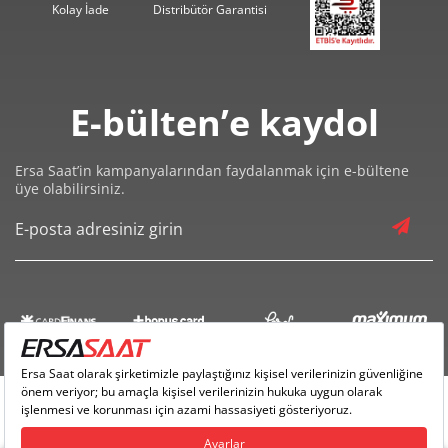
Kolay İade
Distribütör Garantisi
119,58 ₺
837,07 ₺
7
106,91 ₺
855,28 ₺
8
E-bülten’e kaydol
97,13 ₺
874,20 ₺
9
Ersa Saat’in kampanyalarından faydalanmak için e-bültene
üye olabilirsiniz.
Taksit
Taksit Tutarı
Toplam Tutar
735,20 ₺
735,20 ₺
Tek Çekim
367,60 ₺
735,20 ₺
2
257,15 ₺
771,46 ₺
3