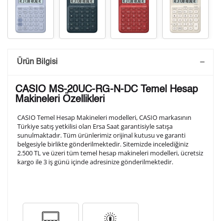
Saatini Kişiselleştir
Ürün Bilgisi
Lütfen aşağıdaki formu doldurunuz. Saatinizin metal
CASIO MS-20UC-RG-N-DC Temel Hesap
arka kapağına gravür tekniği ile formda belirtmiş
Makineleri Özellikleri
olduğunuz şekilde işlenecektir.
CASIO Temel Hesap Makineleri modelleri, CASIO markasının
Türkiye satış yetkilisi olan Ersa Saat garantisiyle satışa
sunulmaktadır. Tüm ürünlerimiz orijinal kutusu ve garanti
1. Satır
10
/ 10
belgesiyle birlikte gönderilmektedir. Sitemizde incelediğiniz
2.500 TL ve üzeri tüm temel hesap makineleri modelleri, ücretsiz
kargo ile 3 iş günü içinde adresinize gönderilmektedir.
2. Satır
10
/ 10
3. Satır
10
/ 10