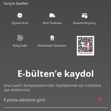
İsviçre Saatleri
6.740,54 ₺
20.221,62 ₺
3
5.156,59 ₺
20.626,35 ₺
4
Orjinal Ürün
Hızlı Teslimat
Güvenli Alışveriş
4.209,06 ₺
21.045,32 ₺
5
3.580,68 ₺
21.484,06 ₺
6
Kolay İade
Distribütör Garantisi
3.134,50 ₺
21.941,48 ₺
7
2.802,35 ₺
22.418,80 ₺
8
E-bülten’e kaydol
2.546,07 ₺
22.914,63 ₺
9
Ersa Saat’in kampanyalarından faydalanmak için e-bültene
üye olabilirsiniz.
Taksit
Taksit Tutarı
Toplam Tutar