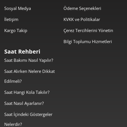
Sosyal Medya
Ödeme Seçenekleri
2.802,35 ₺
22.418,80 ₺
8
İletişim
KVKK ve Politikalar
2.546,07 ₺
22.914,63 ₺
9
Kargo Takip
Çerez Tercihlerini Yönetin
Bilgi Toplumu Hizmetleri
Saat Rehberi
Saat Bakımı Nasıl Yapılır?
Taksit
Taksit Tutarı
Toplam Tutar
Saat Alırken Nelere Dikkat
19.271,20 ₺
19.271,20 ₺
Tek Çekim
Edilmeli?
9.635,60 ₺
19.271,20 ₺
2
Saat Hangi Kola Takılır?
Saat Nasıl Ayarlanır?
6.740,54 ₺
20.221,62 ₺
3
Saat İçindeki Göstergeler
5.156,59 ₺
20.626,35 ₺
4
Nelerdir?