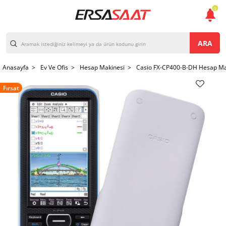
1
ARA
Anasayfa >
Ev Ve Ofis >
Hesap Makinesi >
Casio FX-CP400-B-DH Hesap Ma
Fırsat