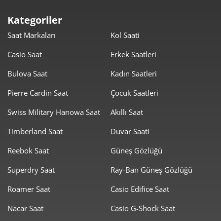
4.209,06 ₺
21.045,32 ₺
5
Kategoriler
3.580,68 ₺
21.484,06 ₺
6
Saat Markaları
Kol Saati
3.134,50 ₺
21.941,48 ₺
7
Casio Saat
Erkek Saatleri
2.802,35 ₺
22.418,80 ₺
8
Bulova Saat
Kadın Saatleri
2.546,07 ₺
22.914,63 ₺
Pierre Cardin Saat
Çocuk Saatleri
9
Swiss Military Hanowa Saat
Akıllı Saat
Timberland Saat
Duvar Saati
Reebok Saat
Güneş Gözlüğü
Taksit
Taksit Tutarı
Toplam Tutar
Superdry Saat
Ray-Ban Güneş Gözlüğü
19.271,20 ₺
19.271,20 ₺
Roamer Saat
Casio Edifice Saat
Tek Çekim
Nacar Saat
Casio G-Shock Saat
9.635,60 ₺
19.271,20 ₺
2