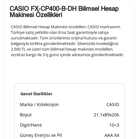
Lütfen aşağıdaki formu doldurunuz. Saatinizin metal
CASIO FX-CP400-B-DH Bilimsel Hesap
arka kapağına gravür tekniği ile formda belirtmiş
Makinesi Özellikleri
olduğunuz şekilde işlenecektir.
CASIO Bilimsel Hesap Makinesi modelleri, CASIO markasının
Türkiye satış yetkilisi olan Ersa Saat garantisiyle satışa
sunulmaktadır. Tüm ürünlerimiz orijinal kutusu ve garanti
1. Satır
10
/ 10
belgesiyle birlikte gönderilmektedir. Sitemizde incelediğiniz
2.500 TL ve üzeri tüm bilimsel hesap makinesi modelleri,
ücretsiz kargo ile 3 iş günü içinde adresinize gönderilmektedir.
2. Satır
10
/ 10
3. Satır
10
/ 10
Genel Özellikler
Lütfen font seçiniz
Marka / Koleksiyon
CASIO
Boyut
21,1x89x206
Ön İzleme
Kişiselleştir
Vazgeç
Digit/Hane
10+3
Güneş Enerjisi ve Pil
AAA X4