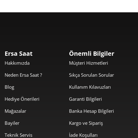
Taksit
Taksit Tutarı
Toplam Tutar
19.271,20 ₺
19.271,20 ₺
Tek Çekim
Ersa Saat
Önemli Bilgiler
Hakkımızda
Müşteri Hizmetleri
9.635,60 ₺
19.271,20 ₺
2
Neden Ersa Saat ?
Sıkça Sorulan Sorular
6.740,54 ₺
20.221,62 ₺
3
Blog
Kullanım Kılavuzları
5.156,59 ₺
20.626,35 ₺
4
Hediye Önerileri
Garanti Bilgileri
4.209,06 ₺
21.045,32 ₺
5
Mağazalar
Banka Hesap Bilgileri
3.580,68 ₺
21.484,06 ₺
6
Bayiler
Kargo ve Sipariş
3.134,50 ₺
21.941,48 ₺
Teknik Servis
İade Koşulları
7