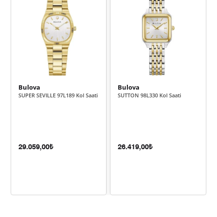
9.439,50 ₺
18.879,00 ₺
2
6.603,36 ₺
19.810,07 ₺
3
5.051,64 ₺
20.206,57 ₺
4
4.123,40 ₺
20.617,01 ₺
5
Bulova
Bulova
SUPER SEVILLE 97L189 Kol Saati
SUTTON 98L330 Kol Saati
3.507,80 ₺
21.046,82 ₺
6
3.070,70 ₺
21.494,93 ₺
7
2.745,32 ₺
21.962,54 ₺
8
29.059,00₺
26.419,00₺
2.494,25 ₺
22.448,28 ₺
9