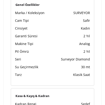
Kişiselleştirilmiş ürünlerin teslim süresi gravür işleme
Genel Özellikler
sebebi ile 1-2 iş günü uzamaktadır. Gravür İşlemi
Marka / Koleksiyon
SURVEYOR
tamamlandıktan sonra siparişiniz kargoya verilecektir.
Kişiselleştirilmiş
iade ve değişim
Cam Tipi
Safir
ürünlerde
yapılamaz.
Cinsiyet
Kadın
Garanti Süresi
2 Yıl
Makine Tipi
Analog
Pil Ömrü
2 Yıl
Seri
Surveyor Diamond
Su Geçirmezlik
30 mt
Tarz
Klasik Saat
Kasa & Kayış & Kadran
Kadran Rengi
Sedef