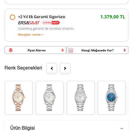
1.379,00 TL
+2 Yıl Ek Garanti Sigortası
Uzatılmış garanti ile ücretsiz onarım.
Detayları incele >
Fiyat Alarmı
Hangi Mağazada Var?
Renk Seçenekleri
Saatini Kişiselleştir
Ürün Bilgisi