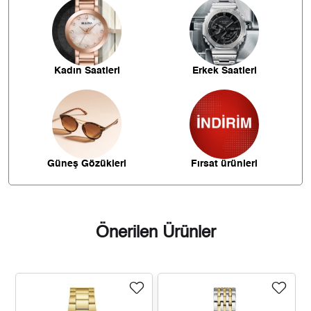
4.123,40 ₺
20.617,01 ₺
5
3.507,80 ₺
21.046,82 ₺
6
Kadın Saatleri
Erkek Saatleri
3.070,70 ₺
21.494,93 ₺
7
2.745,32 ₺
21.962,54 ₺
8
2.494,25 ₺
22.448,28 ₺
9
Güneş Gözükleri
Fırsat ürünleri
Önerilen Ürünler
Taksit
Taksit Tutarı
Toplam Tutar
18.879,00 ₺
18.879,00 ₺
Tek Çekim