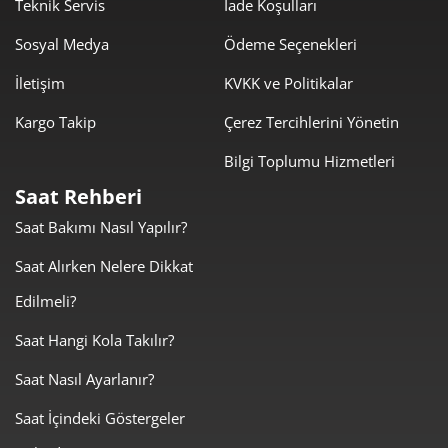
Teknik Servis
İade Koşulları
Sosyal Medya
Ödeme Seçenekleri
İletişim
KVKK ve Politikalar
Kargo Takip
Çerez Tercihlerini Yönetin
Taksit
Taksit Tutarı
Toplam Tutar
Bilgi Toplumu Hizmetleri
18.879,00 ₺
18.879,00 ₺
Tek Çekim
Saat Rehberi
Saat Bakımı Nasıl Yapılır?
9.439,50 ₺
18.879,00 ₺
2
Saat Alırken Nelere Dikkat
6.603,36 ₺
19.810,07 ₺
3
Edilmeli?
5.051,64 ₺
20.206,57 ₺
4
Saat Hangi Kola Takılır?
4.123,40 ₺
20.617,01 ₺
5
Saat Nasıl Ayarlanır?
3.507,80 ₺
21.046,82 ₺
6
Saat İçindeki Göstergeler