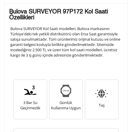
Lütfen aşağıdaki formu doldurunuz. Saatinizin metal
Bulova SURVEYOR 97P172 Kol Saati
arka kapağına gravür tekniği ile formda belirtmiş
Özellikleri
olduğunuz şekilde işlenecektir.
Bulova SURVEYOR Kol Saati modelleri, Bulova markasının
Türkiye'deki tek yetkili distribütörü olan Ersa Saat garantisiyle
satışa sunulmaktadır. Tüm ürünlerimiz orijinal kutusu ve online
1. Satır
10
/ 10
garanti belgesi koduyla birlikte gönderilmektedir. Sitemizde
incelediğiniz 2.500 TL ve üzeri tüm kol saati modelleri, ücretsiz
kargo ile 3 iş günü içinde adresinize gönderilmektedir.
2. Satır
10
/ 10
3. Satır
10
/ 10
Lütfen font seçiniz
3 Bar Su
Günlük
Taş
Geçirmezlik
Kullanıma Uygun
Ön İzleme
Kişiselleştir
Vazgeç