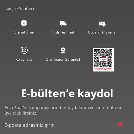
İsviçre Saatleri
4.123,40 ₺
20.617,01 ₺
5
3.507,80 ₺
21.046,82 ₺
6
Orjinal Ürün
Hızlı Teslimat
Güvenli Alışveriş
3.070,70 ₺
21.494,93 ₺
7
2.745,32 ₺
21.962,54 ₺
8
Kolay İade
Distribütör Garantisi
2.494,25 ₺
22.448,28 ₺
9
E-bülten’e kaydol
Ersa Saat’in kampanyalarından faydalanmak için e-bültene
Taksit
Taksit Tutarı
Toplam Tutar
üye olabilirsiniz.
18.879,00 ₺
18.879,00 ₺
Tek Çekim