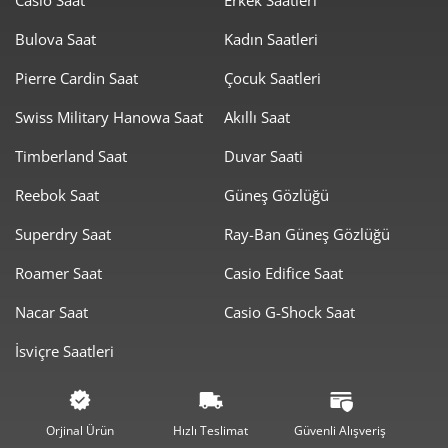
Bulova Saat
Kadın Saatleri
Pierre Cardin Saat
Çocuk Saatleri
Swiss Military Hanowa Saat
Akıllı Saat
Taksit
Taksit Tutarı
Toplam Tutar
Timberland Saat
Duvar Saati
32.379,00 ₺
32.379,00 ₺
Tek Çekim
Reebok Saat
Güneş Gözlüğü
16.189,50 ₺
32.379,00 ₺
2
Superdry Saat
Ray-Ban Güneş Gözlüğü
11.325,29 ₺
33.975,87 ₺
3
Roamer Saat
Casio Edifice Saat
8.663,97 ₺
34.655,89 ₺
4
Nacar Saat
Casio G-Shock Saat
İsviçre Saatleri
7.071,97 ₺
35.359,83 ₺
5
6.016,16 ₺
36.096,99 ₺
6
Orjinal Ürün
Hızlı Teslimat
Güvenli Alışveriş
5.266,51 ₺
36.865,54 ₺
7