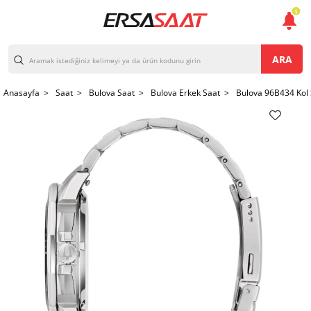
1
ARA
Anasayfa >
Saat >
Bulova Saat >
Bulova Erkek Saat >
Bulova 96B434 Kol 