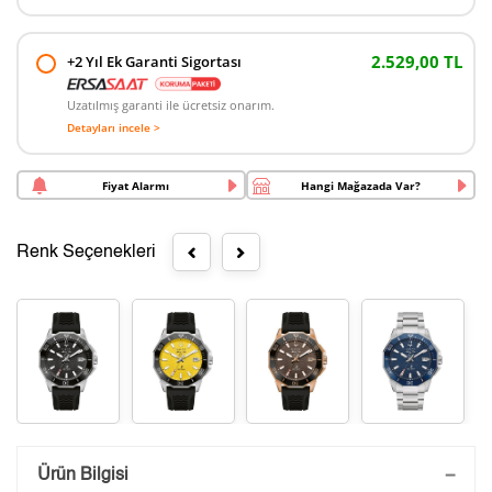
2.529,00 TL
+2 Yıl Ek Garanti Sigortası
Uzatılmış garanti ile ücretsiz onarım.
Detayları incele >
Fiyat Alarmı
Hangi Mağazada Var?
Renk Seçenekleri
Saatini Kişiselleştir
Ürün Bilgisi