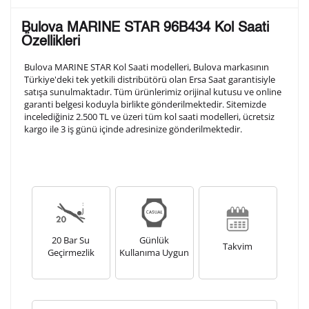
Lütfen aşağıdaki formu doldurunuz. Saatinizin metal
Bulova MARINE STAR 96B434 Kol Saati
arka kapağına gravür tekniği ile formda belirtmiş
Özellikleri
olduğunuz şekilde işlenecektir.
Bulova MARINE STAR Kol Saati modelleri, Bulova markasının
Türkiye'deki tek yetkili distribütörü olan Ersa Saat garantisiyle
satışa sunulmaktadır. Tüm ürünlerimiz orijinal kutusu ve online
1. Satır
10
/ 10
garanti belgesi koduyla birlikte gönderilmektedir. Sitemizde
incelediğiniz 2.500 TL ve üzeri tüm kol saati modelleri, ücretsiz
kargo ile 3 iş günü içinde adresinize gönderilmektedir.
2. Satır
10
/ 10
3. Satır
10
/ 10
Lütfen font seçiniz
20 Bar Su
Günlük
Takvim
Geçirmezlik
Kullanıma Uygun
Ön İzleme
Kişiselleştir
Vazgeç