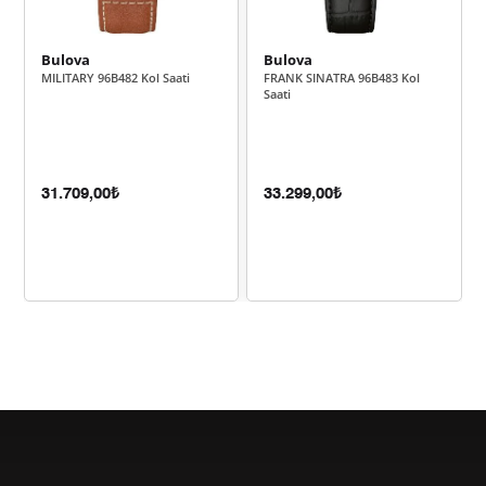
7.071,97 ₺
35.359,83 ₺
5
Bulova
Bulova
MILITARY 96B482 Kol Saati
FRANK SINATRA 96B483 Kol
6.016,16 ₺
36.096,99 ₺
6
Saati
5.266,51 ₺
36.865,54 ₺
7
4.708,44 ₺
37.667,52 ₺
8
31.709,00₺
33.299,00₺
4.277,84 ₺
38.500,59 ₺
9
Taksit
Taksit Tutarı
Toplam Tutar
32.379,00 ₺
32.379,00 ₺
Tek Çekim
16.189,50 ₺
32.379,00 ₺