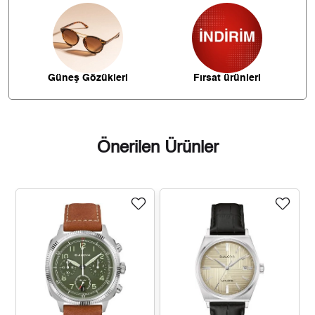
5.266,51 ₺
36.865,54 ₺
7
4.708,44 ₺
37.667,52 ₺
8
4.277,84 ₺
38.500,59 ₺
9
Güneş Gözükleri
Fırsat ürünleri
Önerilen Ürünler
Taksit
Taksit Tutarı
Toplam Tutar
32.379,00 ₺
32.379,00 ₺
Tek Çekim
16.189,50 ₺
32.379,00 ₺
2
11.325,29 ₺
33.975,87 ₺
3
8.663,97 ₺
34.655,89 ₺
4