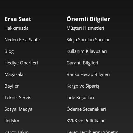
2
11.325,29 ₺
33.975,87 ₺
3
Ersa Saat
Önemli Bilgiler
8.663,97 ₺
34.655,89 ₺
Hakkımızda
Müşteri Hizmetleri
4
Neden Ersa Saat ?
Sıkça Sorulan Sorular
7.071,97 ₺
35.359,83 ₺
5
Blog
Kullanım Kılavuzları
6.016,16 ₺
36.096,99 ₺
6
Hediye Önerileri
Garanti Bilgileri
5.266,51 ₺
36.865,54 ₺
7
Mağazalar
Banka Hesap Bilgileri
4.708,44 ₺
37.667,52 ₺
8
Bayiler
Kargo ve Sipariş
4.277,84 ₺
38.500,59 ₺
9
Teknik Servis
İade Koşulları
Sosyal Medya
Ödeme Seçenekleri
İletişim
KVKK ve Politikalar
Kargo Takip
Çerez Tercihlerini Yönetin