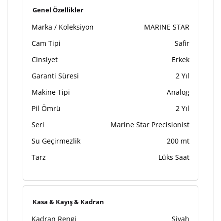
Kişiselleştirilmiş ürünlerin teslim süresi gravür işleme
Genel Özellikler
sebebi ile 1-2 iş günü uzamaktadır. Gravür İşlemi
Marka / Koleksiyon
MARINE STAR
tamamlandıktan sonra siparişiniz kargoya verilecektir.
Kişiselleştirilmiş
iade ve değişim
Cam Tipi
Safir
ürünlerde
yapılamaz.
Cinsiyet
Erkek
Garanti Süresi
2 Yıl
Makine Tipi
Analog
Pil Ömrü
2 Yıl
Seri
Marine Star Precisionist
Su Geçirmezlik
200 mt
Tarz
Lüks Saat
Kasa & Kayış & Kadran
Kadran Rengi
Siyah