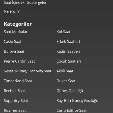
Saat İçindeki Göstergeler
952,32 ₺
3.809,27 ₺
4
Nelerdir?
777,33 ₺
3.886,64 ₺
5
Kategoriler
661,28 ₺
3.967,67 ₺
6
Saat Markaları
Kol Saati
578,88 ₺
4.052,15 ₺
7
Casio Saat
Erkek Saatleri
517,54 ₺
4.140,30 ₺
8
Bulova Saat
Kadın Saatleri
470,21 ₺
4.231,87 ₺
Pierre Cardin Saat
Çocuk Saatleri
9
Swiss Military Hanowa Saat
Akıllı Saat
Timberland Saat
Duvar Saati
Reebok Saat
Güneş Gözlüğü
Taksit
Taksit Tutarı
Toplam Tutar
Superdry Saat
Ray-Ban Güneş Gözlüğü
3.559,00 ₺
3.559,00 ₺
Roamer Saat
Casio Edifice Saat
Tek Çekim