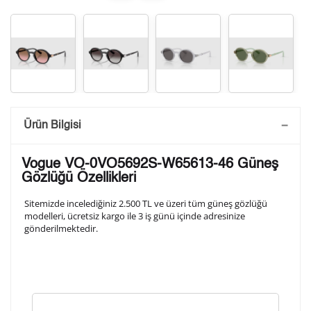
Saatini Kişiselleştir
Ürün Bilgisi
Lütfen aşağıdaki formu doldurunuz. Saatinizin metal
Vogue VO-0VO5692S-W65613-46 Güneş
arka kapağına gravür tekniği ile formda belirtmiş
Gözlüğü Özellikleri
olduğunuz şekilde işlenecektir.
Sitemizde incelediğiniz 2.500 TL ve üzeri tüm güneş gözlüğü
modelleri, ücretsiz kargo ile 3 iş günü içinde adresinize
gönderilmektedir.
1. Satır
10
/ 10
2. Satır
10
/ 10