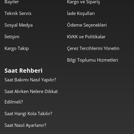
Bayiler
Kargo ve Sipariş
578,88 ₺
4.052,15 ₺
Teknik Servis
İade Koşulları
7
Sosyal Medya
Ödeme Seçenekleri
517,54 ₺
4.140,30 ₺
8
İletişim
KVKK ve Politikalar
470,21 ₺
4.231,87 ₺
9
Kargo Takip
Çerez Tercihlerini Yönetin
Bilgi Toplumu Hizmetleri
Saat Rehberi
Saat Bakımı Nasıl Yapılır?
Taksit
Taksit Tutarı
Toplam Tutar
Saat Alırken Nelere Dikkat
3.559,00 ₺
3.559,00 ₺
Tek Çekim
Edilmeli?
1.779,50 ₺
3.559,00 ₺
2
Saat Hangi Kola Takılır?
Saat Nasıl Ayarlanır?
1.244,84 ₺
3.734,52 ₺
3