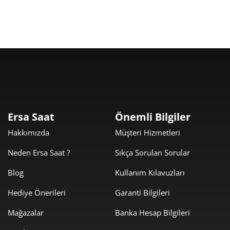
470,21 ₺
4.231,87 ₺
9
Taksit
Taksit Tutarı
Toplam Tutar
3.559,00 ₺
3.559,00 ₺
Tek Çekim
Ersa Saat
Önemli Bilgiler
Hakkımızda
Müşteri Hizmetleri
1.779,50 ₺
3.559,00 ₺
2
Neden Ersa Saat ?
Sıkça Sorulan Sorular
1.244,84 ₺
3.734,52 ₺
3
Blog
Kullanım Kılavuzları
952,32 ₺
3.809,27 ₺
4
Hediye Önerileri
Garanti Bilgileri
777,33 ₺
3.886,64 ₺
5
Mağazalar
Banka Hesap Bilgileri
661,28 ₺
3.967,67 ₺
6