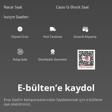
Nacar Saat
Casio G-Shock Saat
1.779,50 ₺
3.559,00 ₺
2
İsviçre Saatleri
1.244,84 ₺
3.734,52 ₺
3
952,32 ₺
3.809,27 ₺
4
Orjinal Ürün
Hızlı Teslimat
Güvenli Alışveriş
777,33 ₺
3.886,64 ₺
5
661,28 ₺
3.967,67 ₺
6
Kolay İade
Distribütör Garantisi
578,88 ₺
4.052,15 ₺
7
517,54 ₺
4.140,30 ₺
8
E-bülten’e kaydol
470,21 ₺
4.231,87 ₺
9
Ersa Saat’in kampanyalarından faydalanmak için e-bültene
üye olabilirsiniz.