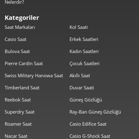
Nelerdir?
777,33 ₺
3.886,64 ₺
5
Kategoriler
661,28 ₺
3.967,67 ₺
6
Saat Markaları
Kol Saati
578,88 ₺
4.052,15 ₺
7
Casio Saat
Erkek Saatleri
517,54 ₺
4.140,30 ₺
8
Bulova Saat
Kadın Saatleri
470,21 ₺
4.231,87 ₺
Pierre Cardin Saat
Çocuk Saatleri
9
Swiss Military Hanowa Saat
Akıllı Saat
Timberland Saat
Duvar Saati
Reebok Saat
Güneş Gözlüğü
Taksit
Taksit Tutarı
Toplam Tutar
Superdry Saat
Ray-Ban Güneş Gözlüğü
3.559,00 ₺
3.559,00 ₺
Roamer Saat
Casio Edifice Saat
Tek Çekim
Nacar Saat
Casio G-Shock Saat
1.779,50 ₺
3.559,00 ₺
2