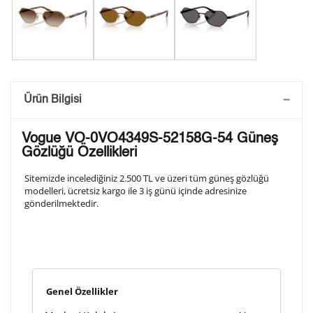
Saatini Kişiselleştir
Ürün Bilgisi
Lütfen aşağıdaki formu doldurunuz. Saatinizin metal
Vogue VO-0VO4349S-52158G-54 Güneş
arka kapağına gravür tekniği ile formda belirtmiş
Gözlüğü Özellikleri
olduğunuz şekilde işlenecektir.
Sitemizde incelediğiniz 2.500 TL ve üzeri tüm güneş gözlüğü
modelleri, ücretsiz kargo ile 3 iş günü içinde adresinize
gönderilmektedir.
1. Satır
10
/ 10
2. Satır
10
/ 10
Genel Özellikler
3. Satır
10
/ 10