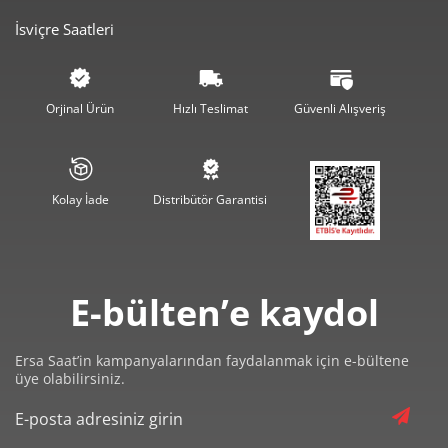
İsviçre Saatleri
1.244,84 ₺
3.734,52 ₺
3
952,32 ₺
3.809,27 ₺
4
Orjinal Ürün
Hızlı Teslimat
Güvenli Alışveriş
777,33 ₺
3.886,64 ₺
5
661,28 ₺
3.967,67 ₺
6
Kolay İade
Distribütör Garantisi
578,88 ₺
4.052,15 ₺
7
517,54 ₺
4.140,30 ₺
8
E-bülten’e kaydol
470,21 ₺
4.231,87 ₺
9
Ersa Saat’in kampanyalarından faydalanmak için e-bültene
üye olabilirsiniz.