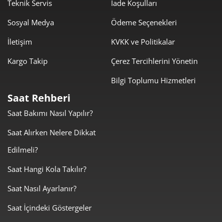
578,88 ₺
4.052,15 ₺
Teknik Servis
İade Koşulları
7
Sosyal Medya
Ödeme Seçenekleri
517,54 ₺
4.140,30 ₺
8
İletişim
KVKK ve Politikalar
470,21 ₺
4.231,87 ₺
9
Kargo Takip
Çerez Tercihlerini Yönetin
Bilgi Toplumu Hizmetleri
Saat Rehberi
Saat Bakımı Nasıl Yapılır?
Taksit
Taksit Tutarı
Toplam Tutar
Saat Alırken Nelere Dikkat
3.559,00 ₺
3.559,00 ₺
Tek Çekim
Edilmeli?
1.779,50 ₺
3.559,00 ₺
2
Saat Hangi Kola Takılır?
Saat Nasıl Ayarlanır?
1.244,84 ₺
3.734,52 ₺
3
Saat İçindeki Göstergeler
952,32 ₺
3.809,27 ₺
4