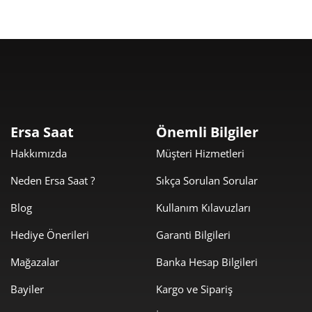
Taksit
Taksit Tutarı
Toplam Tutar
3.559,00 ₺
3.559,00 ₺
Tek Çekim
Ersa Saat
Önemli Bilgiler
Hakkımızda
Müşteri Hizmetleri
1.779,50 ₺
3.559,00 ₺
2
Neden Ersa Saat ?
Sıkça Sorulan Sorular
1.244,84 ₺
3.734,52 ₺
3
Blog
Kullanım Kılavuzları
952,32 ₺
3.809,27 ₺
4
Hediye Önerileri
Garanti Bilgileri
777,33 ₺
3.886,64 ₺
5
Mağazalar
Banka Hesap Bilgileri
661,28 ₺
3.967,67 ₺
6
Bayiler
Kargo ve Sipariş