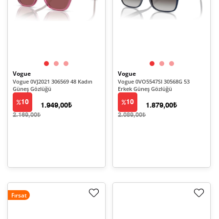
Vogue
Vogue
Vogue 0VJ2021 306569 48 Kadın
Vogue 0VO5547SI 30568G 53
Güneş Gözlüğü
Erkek Güneş Gözlüğü
10
10
1.949,00₺
1.879,00₺
2.169,00₺
2.089,00₺
Fırsat