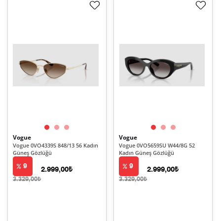
Vogue
Vogue
Vogue 0VO4339S 848/13 56 Kadın
Vogue 0VO5659SU W44/8G 52
Güneş Gözlüğü
Kadın Güneş Gözlüğü
9
9
2.999,00₺
2.999,00₺
3.329,00₺
3.329,00₺