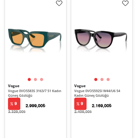
Vogue
Vogue
Vogue 0VO5583S 3163/7 51 Kadın
Vogue 0VO5592SI W44/U6 54
Güneş Gözlüğü
Kadın Güneş Gözlüğü
9
9
2.999,00₺
2.169,00₺
3.329,00₺
2.409,00₺