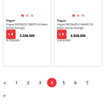
Vogue
Vogue
Vogue 0VO5623S 2386T5 55 Kadın
Vogue 0VO5642SU W44/81 55
Güneş Gözlüğü
Kadın Güneş Gözlüğü
9
9
3.339,00₺
3.529,00₺
3.709,00₺
3.919,00₺
(current)
«
1
2
3
4
5
6
7
»