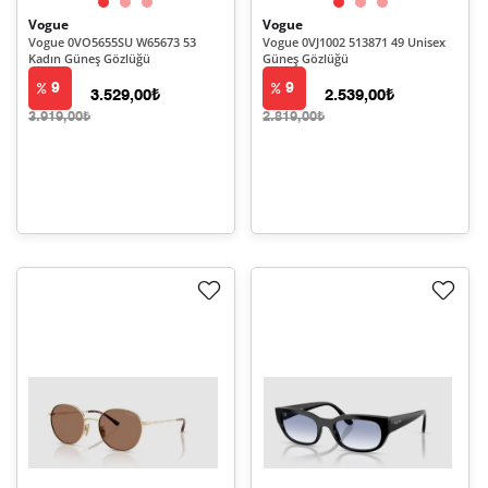
Vogue
Vogue
Vogue 0VO5655SU W65673 53
Vogue 0VJ1002 513871 49 Unisex
Kadın Güneş Gözlüğü
Güneş Gözlüğü
9
9
3.529,00₺
2.539,00₺
3.919,00₺
2.819,00₺