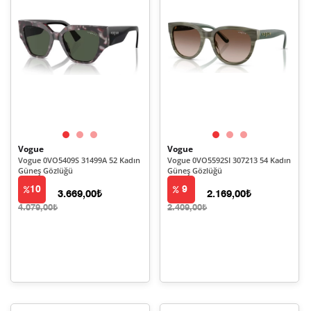
Vogue
Vogue
Vogue 0VO5409S 31499A 52 Kadın
Vogue 0VO5592SI 307213 54 Kadın
Güneş Gözlüğü
Güneş Gözlüğü
10
9
3.669,00₺
2.169,00₺
4.079,00₺
2.409,00₺