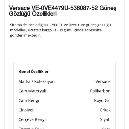
Lütfen aşağıdaki formu doldurunuz. Saatinizin metal
Versace VE-0VE4479U-536087-52 Güneş
arka kapağına gravür tekniği ile formda belirtmiş
Gözlüğü Özellikleri
olduğunuz şekilde işlenecektir.
Sitemizde incelediğiniz 2.500 TL ve üzeri tüm güneş gözlüğü
modelleri, ücretsiz kargo ile 3 iş günü içinde adresinize
gönderilmektedir.
1. Satır
10
/ 10
2. Satır
10
/ 10
Genel Özellikler
3. Satır
10
/ 10
Marka / Koleksiyon
Versace
Lütfen font seçiniz
Cam Materyali
Polikarbon
Cam Rengi
Koyu Gri
Cinsiyet
Erkek
Ön İzleme
Kişiselleştir
Vazgeç
Çerçeve Rengi
Siyah
Çerçeve Şekli
Kare