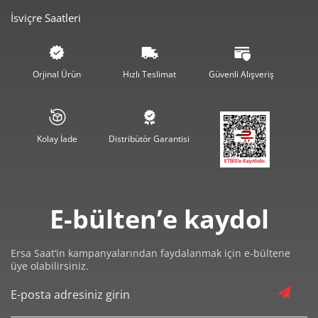
İsviçre Saatleri
3.322,49 ₺
9.967,47 ₺
3
2.541,74 ₺
10.166,97 ₺
4
Orjinal Ürün
Hızlı Teslimat
Güvenli Alışveriş
2.074,70 ₺
10.373,48 ₺
5
1.764,96 ₺
10.589,74 ₺
6
Kolay İade
Distribütör Garantisi
1.545,03 ₺
10.815,21 ₺
7
1.381,31 ₺
11.050,49 ₺
8
E-bülten’e kaydol
1.254,99 ₺
11.294,89 ₺
9
Ersa Saat’in kampanyalarından faydalanmak için e-bültene
üye olabilirsiniz.