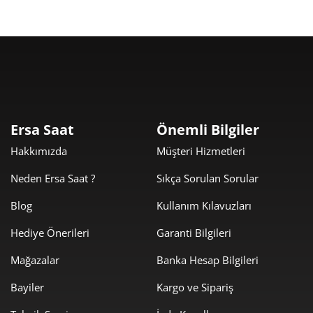
Taksit
Taksit Tutarı
Toplam Tutar
9.499,00 ₺
9.499,00 ₺
Tek Çekim
Ersa Saat
Önemli Bilgiler
Hakkımızda
Müşteri Hizmetleri
4.749,50 ₺
9.499,00 ₺
2
Neden Ersa Saat ?
Sıkça Sorulan Sorular
3.322,49 ₺
9.967,47 ₺
3
Blog
Kullanım Kılavuzları
2.541,74 ₺
10.166,97 ₺
4
Hediye Önerileri
Garanti Bilgileri
2.074,70 ₺
10.373,48 ₺
5
Mağazalar
Banka Hesap Bilgileri
1.764,96 ₺
10.589,74 ₺
6
Bayiler
Kargo ve Sipariş
1.545,03 ₺
10.815,21 ₺
7