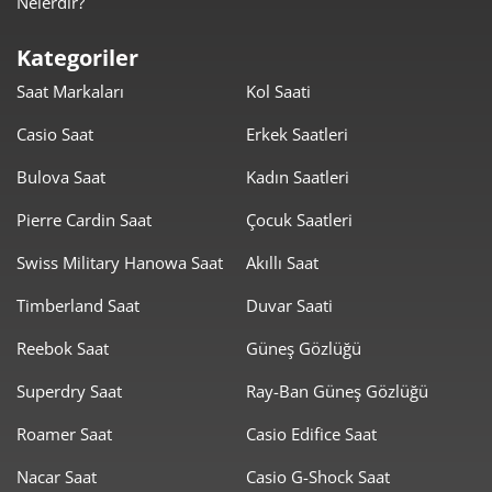
Nelerdir?
2.074,70 ₺
10.373,48 ₺
5
Kategoriler
1.764,96 ₺
10.589,74 ₺
6
Saat Markaları
Kol Saati
1.545,03 ₺
10.815,21 ₺
7
Casio Saat
Erkek Saatleri
1.381,31 ₺
11.050,49 ₺
8
Bulova Saat
Kadın Saatleri
1.254,99 ₺
11.294,89 ₺
Pierre Cardin Saat
Çocuk Saatleri
9
Swiss Military Hanowa Saat
Akıllı Saat
Timberland Saat
Duvar Saati
Reebok Saat
Güneş Gözlüğü
Taksit
Taksit Tutarı
Toplam Tutar
Superdry Saat
Ray-Ban Güneş Gözlüğü
9.499,00 ₺
9.499,00 ₺
Roamer Saat
Casio Edifice Saat
Tek Çekim
Nacar Saat
Casio G-Shock Saat
4.749,50 ₺
9.499,00 ₺
2