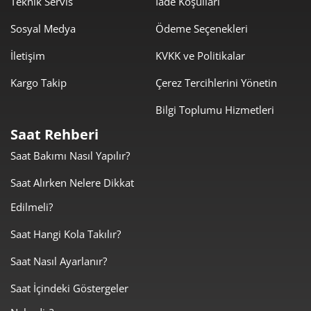
Teknik Servis
İade Koşulları
Sosyal Medya
Ödeme Seçenekleri
1.381,31 ₺
11.050,49 ₺
8
İletişim
KVKK ve Politikalar
1.254,99 ₺
11.294,89 ₺
9
Kargo Takip
Çerez Tercihlerini Yönetin
Bilgi Toplumu Hizmetleri
Saat Rehberi
Saat Bakımı Nasıl Yapılır?
Taksit
Taksit Tutarı
Toplam Tutar
Saat Alırken Nelere Dikkat
9.499,00 ₺
9.499,00 ₺
Tek Çekim
Edilmeli?
4.749,50 ₺
9.499,00 ₺
2
Saat Hangi Kola Takılır?
Saat Nasıl Ayarlanır?
3.322,49 ₺
9.967,47 ₺
3
Saat İçindeki Göstergeler
2.541,74 ₺
10.166,97 ₺
4