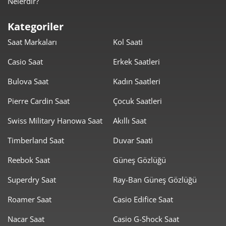
Nelerdir?
1.779,84 ₺
8.899,20 ₺
5
Kategoriler
1.514,12 ₺
9.084,73 ₺
6
Saat Markaları
Kol Saati
1.325,45 ₺
9.278,15 ₺
7
Casio Saat
Erkek Saatleri
1.185,00 ₺
9.479,99 ₺
8
Bulova Saat
Kadın Saatleri
1.076,63 ₺
9.689,66 ₺
Pierre Cardin Saat
Çocuk Saatleri
9
Swiss Military Hanowa Saat
Akıllı Saat
Timberland Saat
Duvar Saati
Reebok Saat
Güneş Gözlüğü
Taksit
Taksit Tutarı
Toplam Tutar
Superdry Saat
Ray-Ban Güneş Gözlüğü
8.149,00 ₺
8.149,00 ₺
Roamer Saat
Casio Edifice Saat
Tek Çekim
Nacar Saat
Casio G-Shock Saat
4.074,50 ₺
8.149,00 ₺
2