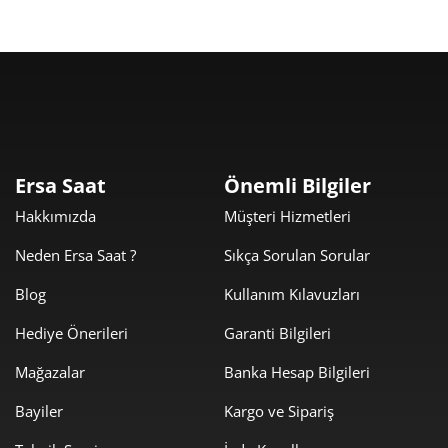
Taksit
Taksit Tutarı
Toplam Tutar
8.149,00 ₺
8.149,00 ₺
Tek Çekim
Ersa Saat
Önemli Bilgiler
Hakkımızda
Müşteri Hizmetleri
4.074,50 ₺
8.149,00 ₺
2
Neden Ersa Saat ?
Sıkça Sorulan Sorular
2.850,30 ₺
8.550,89 ₺
3
Blog
Kullanım Kılavuzları
2.180,51 ₺
8.722,04 ₺
4
Hediye Önerileri
Garanti Bilgileri
1.779,84 ₺
8.899,20 ₺
5
Mağazalar
Banka Hesap Bilgileri
1.514,12 ₺
9.084,73 ₺
6
Bayiler
Kargo ve Sipariş
1.325,45 ₺
9.278,15 ₺
7