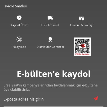
İsviçre Saatleri
2.850,30 ₺
8.550,89 ₺
3
2.180,51 ₺
8.722,04 ₺
4
Orjinal Ürün
Hızlı Teslimat
Güvenli Alışveriş
1.779,84 ₺
8.899,20 ₺
5
1.514,12 ₺
9.084,73 ₺
6
Kolay İade
Distribütör Garantisi
1.325,45 ₺
9.278,15 ₺
7
1.185,00 ₺
9.479,99 ₺
8
E-bülten’e kaydol
1.076,63 ₺
9.689,66 ₺
9
Ersa Saat’in kampanyalarından faydalanmak için e-bültene
üye olabilirsiniz.