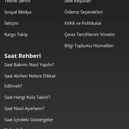
Teknik Servis
İade Koşulları
Sosyal Medya
Ödeme Seçenekleri
1.185,00 ₺
9.479,99 ₺
8
İletişim
KVKK ve Politikalar
1.076,63 ₺
9.689,66 ₺
9
Kargo Takip
Çerez Tercihlerini Yönetin
Bilgi Toplumu Hizmetleri
Saat Rehberi
Saat Bakımı Nasıl Yapılır?
Taksit
Taksit Tutarı
Toplam Tutar
Saat Alırken Nelere Dikkat
8.149,00 ₺
8.149,00 ₺
Tek Çekim
Edilmeli?
4.074,50 ₺
8.149,00 ₺
2
Saat Hangi Kola Takılır?
Saat Nasıl Ayarlanır?
2.850,30 ₺
8.550,89 ₺
3
Saat İçindeki Göstergeler
2.180,51 ₺
8.722,04 ₺
4