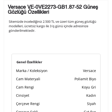
Lütfen aşağıdaki formu doldurunuz. Saatinizin metal
Versace VE-0VE2273-GB1.87-52 Güneş
arka kapağına gravür tekniği ile formda belirtmiş
Gözlüğü Özellikleri
olduğunuz şekilde işlenecektir.
Sitemizde incelediğiniz 2.500 TL ve üzeri tüm güneş gözlüğü
modelleri, ücretsiz kargo ile 3 iş günü içinde adresinize
gönderilmektedir.
1. Satır
10
/ 10
2. Satır
10
/ 10
Genel Özellikler
3. Satır
10
/ 10
Marka / Koleksiyon
Versace
Lütfen font seçiniz
Cam Materyali
Poliamit Biyo
Cam Rengi
Koyu Gri
Cinsiyet
Kadın
Ön İzleme
Kişiselleştir
Vazgeç
Çerçeve Rengi
Siyah
Çerçeve Şekli
Cat Eye