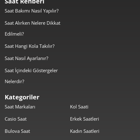
Saat Rehberi
10.629,55 ₺
10.629,55 ₺
Tek Çekim
Saat Bakımı Nasıl Yapılır?
5.314,78 ₺
10.629,55 ₺
Saat Alırken Nelere Dikkat
2
Edilmeli?
3.717,93 ₺
11.153,78 ₺
3
Saat Hangi Kola Takılır?
2.844,26 ₺
11.377,02 ₺
4
Saat Nasıl Ayarlanır?
2.321,62 ₺
11.608,11 ₺
5
Saat İçindeki Göstergeler
1.975,02 ₺
11.850,11 ₺
6
Nelerdir?
1.728,92 ₺
12.102,41 ₺
7
Kategoriler
Saat Markaları
Kol Saati
1.545,71 ₺
12.365,69 ₺
8
Casio Saat
Erkek Saatleri
1.404,35 ₺
12.639,18 ₺
9
Bulova Saat
Kadın Saatleri