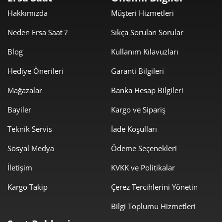
3.717,93 ₺
11.153,78 ₺
3
Hakkımızda
Müşteri Hizmetleri
2.844,26 ₺
11.377,02 ₺
4
Neden Ersa Saat ?
Sıkça Sorulan Sorular
2.321,62 ₺
11.608,11 ₺
5
Blog
Kullanım Kılavuzları
Hediye Önerileri
Garanti Bilgileri
1.975,02 ₺
11.850,11 ₺
6
Mağazalar
Banka Hesap Bilgileri
1.728,92 ₺
12.102,41 ₺
7
Bayiler
Kargo ve Sipariş
1.545,71 ₺
12.365,69 ₺
8
Teknik Servis
İade Koşulları
1.404,35 ₺
12.639,18 ₺
9
Sosyal Medya
Ödeme Seçenekleri
İletişim
KVKK ve Politikalar
Kargo Takip
Çerez Tercihlerini Yönetin
Bilgi Toplumu Hizmetleri
Taksit
Taksit Tutarı
Toplam Tutar