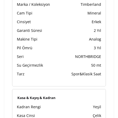
Marka / Koleksiyon
Timberland
tamamlandıktan sonra siparişiniz kargoya verilecektir.
Kişiselleştirilmiş
iade ve değişim
Cam Tipi
Mineral
ürünlerde
yapılamaz.
Cinsiyet
Erkek
Garanti Süresi
2 Yıl
Makine Tipi
Analog
Pil Ömrü
3 Yıl
Seri
NORTHBRIDGE
Su Geçirmezlik
50 mt
Tarz
Spor&Klasik Saat
Kasa & Kayış & Kadran
Kadran Rengi
Yeşil
Kasa Cinsi
Çelik