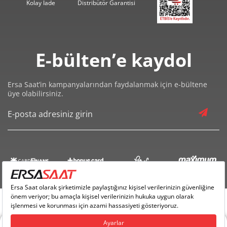
8
Kolay İade
Distribütör Garantisi
1.404,35 ₺
12.639,18 ₺
9
E-bülten’e kaydol
Ersa Saat’in kampanyalarından faydalanmak için e-bültene
üye olabilirsiniz.
Taksit
Taksit Tutarı
Toplam Tutar
10.629,55 ₺
10.629,55 ₺
Tek Çekim
5.314,78 ₺
10.629,55 ₺
2
3.717,93 ₺
11.153,78 ₺
3
2.844,26 ₺
11.377,02 ₺
4
2.321,62 ₺
11.608,11 ₺
5
Timberland TDWGG0010806 Kol Saati