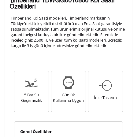
Timberland TDWGG0010806 Kol Saati
arka kapağına gravür tekniği ile formda belirtmiş
Özellikleri
olduğunuz şekilde işlenecektir.
Timberland Kol Saati modelleri, Timberland markasının
Türkiye'deki tek yetkili distribütörü olan Ersa Saat garantisiyle
satışa sunulmaktadır. Tüm ürünlerimiz orijinal kutusu ve online
1. Satır
10
/ 10
garanti belgesi koduyla birlikte gönderilmektedir. Sitemizde
incelediğiniz 2.500 TL ve üzeri tüm kol saati modelleri, ücretsiz
kargo ile 3 iş günü içinde adresinize gönderilmektedir.
2. Satır
10
/ 10
3. Satır
10
/ 10
Lütfen font seçiniz
5 Bar Su
Günlük
İnce Tasarım
Geçirmezlik
Kullanıma Uygun
Ön İzleme
Kişiselleştir
Vazgeç
Kişiselleştirilmiş ürünlerin teslim süresi gravür işleme
Genel Özellikler
sebebi ile 1-2 iş günü uzamaktadır. Gravür İşlemi