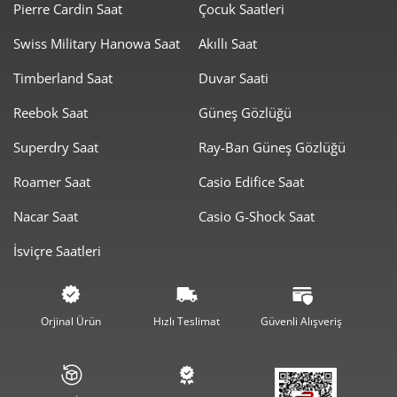
Pierre Cardin Saat
Çocuk Saatleri
Swiss Military Hanowa Saat
Akıllı Saat
Timberland Saat
Duvar Saati
Taksit
Taksit Tutarı
Toplam Tutar
Reebok Saat
Güneş Gözlüğü
10.629,55 ₺
10.629,55 ₺
Tek Çekim
Superdry Saat
Ray-Ban Güneş Gözlüğü
5.314,78 ₺
10.629,55 ₺
2
Roamer Saat
Casio Edifice Saat
3.717,93 ₺
11.153,78 ₺
3
Nacar Saat
Casio G-Shock Saat
2.844,26 ₺
11.377,02 ₺
4
İsviçre Saatleri
2.321,62 ₺
11.608,11 ₺
5
1.975,02 ₺
11.850,11 ₺
6
Orjinal Ürün
Hızlı Teslimat
Güvenli Alışveriş
1.728,92 ₺
12.102,41 ₺
7
1.545,71 ₺
12.365,69 ₺