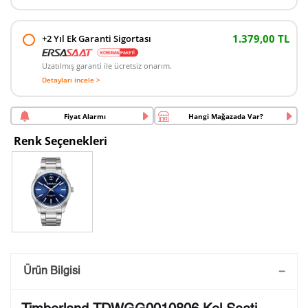
1.379,00 TL
+2 Yıl Ek Garanti Sigortası
Uzatılmış garanti ile ücretsiz onarım.
Detayları incele >
Fiyat Alarmı
Hangi Mağazada Var?
Renk Seçenekleri
Saatini Kişiselleştir
Ürün Bilgisi
Lütfen aşağıdaki formu doldurunuz. Saatinizin metal