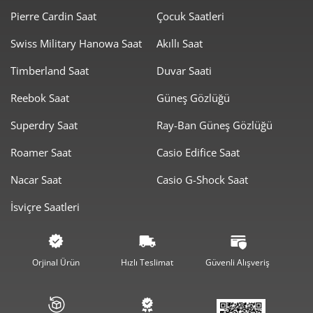
Pierre Cardin Saat
Çocuk Saatleri
Swiss Military Hanowa Saat
Akıllı Saat
Timberland Saat
Duvar Saati
Taksit
Taksit Tutarı
Toplam Tutar
Reebok Saat
Güneş Gözlüğü
8.159,55 ₺
8.159,55 ₺
Tek Çekim
Superdry Saat
Ray-Ban Güneş Gözlüğü
4.079,78 ₺
8.159,55 ₺
2
Roamer Saat
Casio Edifice Saat
2.853,99 ₺
8.561,96 ₺
3
Nacar Saat
Casio G-Shock Saat
2.183,33 ₺
8.733,33 ₺
4
İsviçre Saatleri
1.782,14 ₺
8.910,72 ₺
5
1.516,08 ₺
9.096,49 ₺
6
Orjinal Ürün
Hızlı Teslimat
Güvenli Alışveriş
1.327,17 ₺
9.290,16 ₺
7