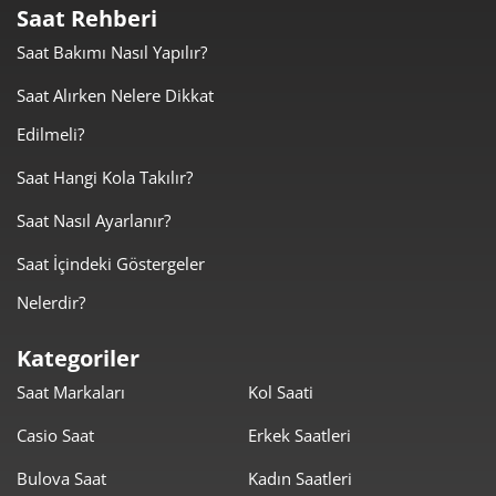
Saat Rehberi
8.159,55 ₺
8.159,55 ₺
Tek Çekim
Saat Bakımı Nasıl Yapılır?
4.079,78 ₺
8.159,55 ₺
Saat Alırken Nelere Dikkat
2
Edilmeli?
2.853,99 ₺
8.561,96 ₺
3
Saat Hangi Kola Takılır?
2.183,33 ₺
8.733,33 ₺
4
Saat Nasıl Ayarlanır?
1.782,14 ₺
8.910,72 ₺
5
Saat İçindeki Göstergeler
1.516,08 ₺
9.096,49 ₺
6
Nelerdir?
1.327,17 ₺
9.290,16 ₺
7
Kategoriler
Saat Markaları
Kol Saati
1.186,53 ₺
9.492,26 ₺
8
Casio Saat
Erkek Saatleri
1.078,02 ₺
9.702,20 ₺
9
Bulova Saat
Kadın Saatleri