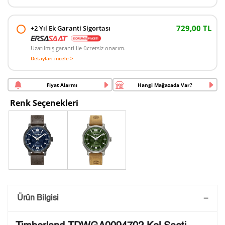
729,00 TL
+2 Yıl Ek Garanti Sigortası
Uzatılmış garanti ile ücretsiz onarım.
Detayları incele >
Fiyat Alarmı
Hangi Mağazada Var?
Renk Seçenekleri
Saatini Kişiselleştir
Ürün Bilgisi
Lütfen aşağıdaki formu doldurunuz. Saatinizin metal