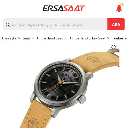
1
ARA
Anasayfa >
Saat >
Timberland Saat >
Timberland Erkek Saat >
Timberla