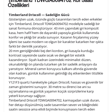
Timberland TDWGA0094702 Kol Saati
arka kapağına gravür tekniği ile formda belirtmiş
Özellikleri
olduğunuz şekilde işlenecektir.
Timberland Driscoll — Sadeliğin Gücü
Gösterişten uzak, özünde güçlü tasarımları tercih eden erkekler
için Timberland, Driscoll TDWGA0094702 modeliyle sadeliği bir
1. Satır
10
/ 10
sanat formuna dönüştürüyor. 43 mm çapındaki gri kompozit
kasa, hem hafif hem de dayanıklı yapısıyla günlük kullanımda
konfor ve şıklığı bir arada sunuyor. Kasanın fırçalanmış yüzey
2. Satır
işlemi ise saate modern ve olgun bir karakter katarken her ışıkta
10
/ 10
farklı bir derinlik yaratıyor.
20 mm genişliğindeki bej deri kordon, gri kasayla kurduğu
kontrast sayesinde saate sıcak ve dengeli bir estetik
3. Satır
10
/ 10
kazandırıyor. Siyah kadran üzerindeki minimalist düzen,
okunabilirliği ön planda tutarken şık bir sadelik anlayışını da
yansıtıyor. Mineral camın koruyucu kalkanı altında güvende
Lütfen font seçiniz
olan kadran, günlük kullanımın getirdiği dış etkenlerden titizlikle
korunuyor.
Y121F3 quartz hareketiyle çalışan Driscoll, hassas ve güvenilir bir
zaman gösterimi sunuyor. 30 metre su direnci ise ani su
Ön İzleme
Kişiselleştir
Vazgeç
sıçramalarına ve günlük yaşamın küçük sürprizlerine karşı
yeterli korumayı sağlıyor.
Timberland Driscoll TDWGA0094702, karmaşadan uzak duran,
her detayı düşünülmüş sade tasarımları seven ve bileğindeki
Kişiselleştirilmiş ürünlerin teslim süresi gravür işleme
saatin sessizce ama etkili biçimde konuşmasını tercih eden
sebebi ile 1-2 iş günü uzamaktadır. Gravür İşlemi