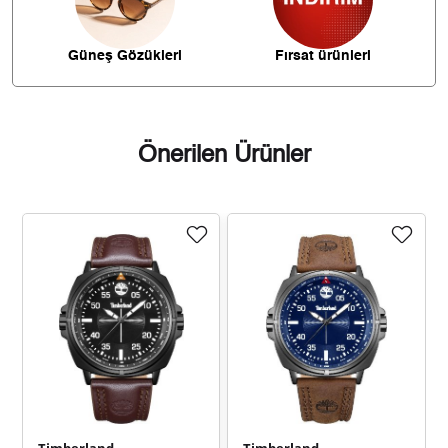
1.186,53 ₺
9.492,26 ₺
8
Güneş Gözükleri
Fırsat ürünleri
1.078,02 ₺
9.702,20 ₺
9
Önerilen Ürünler
Taksit
Taksit Tutarı
Toplam Tutar
8.159,55 ₺
8.159,55 ₺
Tek Çekim
4.079,78 ₺
8.159,55 ₺
2
2.853,99 ₺
8.561,96 ₺
3
2.183,33 ₺
8.733,33 ₺
4
Timberland
Timberland