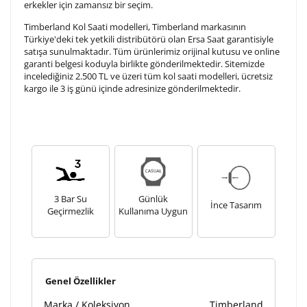
erkekler için zamansız bir seçim.
tamamlandıktan sonra siparişiniz kargoya verilecektir.
Kişiselleştirilmiş
iade ve değişim
Timberland Kol Saati modelleri, Timberland markasının
Türkiye'deki tek yetkili distribütörü olan Ersa Saat garantisiyle
ürünlerde
yapılamaz.
satışa sunulmaktadır. Tüm ürünlerimiz orijinal kutusu ve online
garanti belgesi koduyla birlikte gönderilmektedir. Sitemizde
incelediğiniz 2.500 TL ve üzeri tüm kol saati modelleri, ücretsiz
kargo ile 3 iş günü içinde adresinize gönderilmektedir.
3 Bar Su
Günlük
İnce Tasarım
Geçirmezlik
Kullanıma Uygun
Genel Özellikler
Marka / Koleksiyon
Timberland