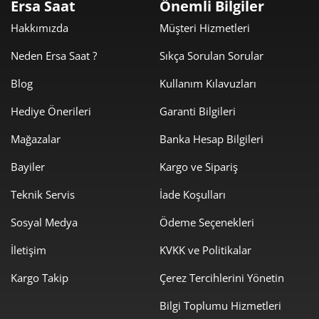
Ersa Saat
Önemli Bilgiler
2.853,99 ₺
8.561,96 ₺
3
Hakkımızda
Müşteri Hizmetleri
2.183,33 ₺
8.733,33 ₺
4
Neden Ersa Saat ?
Sıkça Sorulan Sorular
1.782,14 ₺
8.910,72 ₺
5
Blog
Kullanım Kılavuzları
Hediye Önerileri
Garanti Bilgileri
1.516,08 ₺
9.096,49 ₺
6
Mağazalar
Banka Hesap Bilgileri
1.327,17 ₺
9.290,16 ₺
7
Bayiler
Kargo ve Sipariş
1.186,53 ₺
9.492,26 ₺
8
Teknik Servis
İade Koşulları
1.078,02 ₺
9.702,20 ₺
9
Sosyal Medya
Ödeme Seçenekleri
İletişim
KVKK ve Politikalar
Kargo Takip
Çerez Tercihlerini Yönetin
Bilgi Toplumu Hizmetleri
Taksit
Taksit Tutarı
Toplam Tutar