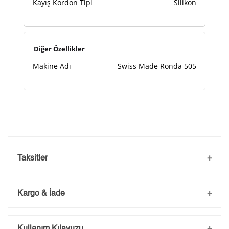
Kayış Kordon Tipi
Silikon
Diğer Özellikler
Makine Adı
Swiss Made Ronda 505
Taksitler
Kargo & İade
Kargo ve Sipariş