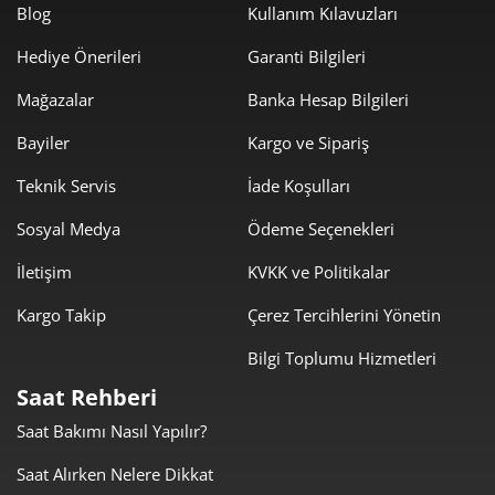
4.805,30 ₺
24.026,48 ₺
5
Blog
Kullanım Kılavuzları
Hediye Önerileri
Garanti Bilgileri
4.087,89 ₺
24.527,37 ₺
6
Mağazalar
Banka Hesap Bilgileri
3.578,51 ₺
25.049,58 ₺
7
Bayiler
Kargo ve Sipariş
3.199,32 ₺
25.594,52 ₺
8
Teknik Servis
İade Koşulları
2.906,73 ₺
26.160,58 ₺
9
Sosyal Medya
Ödeme Seçenekleri
İletişim
KVKK ve Politikalar
Kargo Takip
Çerez Tercihlerini Yönetin
Bilgi Toplumu Hizmetleri
Taksit
Taksit Tutarı
Toplam Tutar
Saat Rehberi
22.001,05 ₺
22.001,05 ₺
Tek Çekim
Saat Bakımı Nasıl Yapılır?
11.000,53 ₺
22.001,05 ₺
Saat Alırken Nelere Dikkat
2