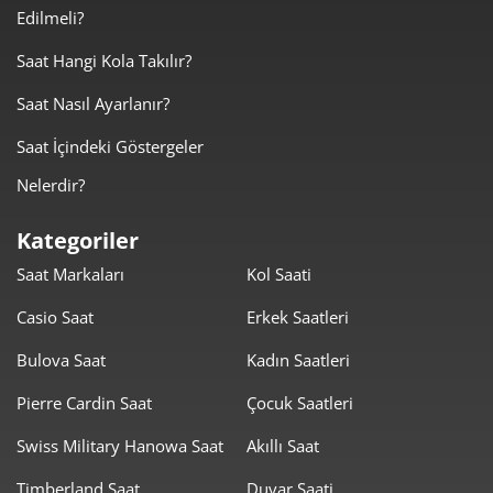
Edilmeli?
7.695,37 ₺
23.086,10 ₺
3
Saat Hangi Kola Takılır?
5.887,04 ₺
23.548,16 ₺
4
Saat Nasıl Ayarlanır?
4.805,30 ₺
24.026,48 ₺
5
Saat İçindeki Göstergeler
4.087,89 ₺
24.527,37 ₺
6
Nelerdir?
3.578,51 ₺
25.049,58 ₺
7
Kategoriler
Saat Markaları
Kol Saati
3.199,32 ₺
25.594,52 ₺
8
Casio Saat
Erkek Saatleri
2.906,73 ₺
26.160,58 ₺
9
Bulova Saat
Kadın Saatleri
Pierre Cardin Saat
Çocuk Saatleri
Swiss Military Hanowa Saat
Akıllı Saat
Timberland Saat
Duvar Saati
Taksit
Taksit Tutarı
Toplam Tutar