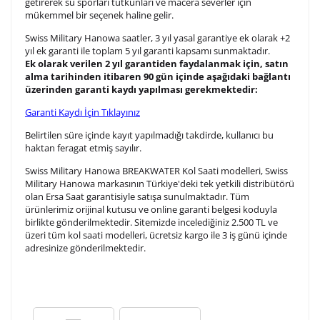
getirerek su sporları tutkunları ve macera severler için
mükemmel bir seçenek haline gelir.
Swiss Military Hanowa saatler, 3 yıl yasal garantiye ek olarak +2
Ön İzleme
Kişiselleştir
Vazgeç
yıl ek garanti ile toplam 5 yıl garanti kapsamı sunmaktadır.
Ek olarak verilen 2 yıl garantiden faydalanmak için, satın
alma tarihinden itibaren 90 gün içinde aşağıdaki bağlantı
üzerinden garanti kaydı yapılması gerekmektedir:
Kişiselleştirilmiş ürünlerin teslim süresi gravür işleme
sebebi ile 1-2 iş günü uzamaktadır. Gravür İşlemi
Garanti Kaydı İçin Tıklayınız
tamamlandıktan sonra siparişiniz kargoya verilecektir.
Belirtilen süre içinde kayıt yapılmadığı takdirde, kullanıcı bu
Kişiselleştirilmiş
iade ve değişim
haktan feragat etmiş sayılır.
ürünlerde
yapılamaz.
Swiss Military Hanowa BREAKWATER Kol Saati modelleri, Swiss
Military Hanowa markasının Türkiye'deki tek yetkili distribütörü
olan Ersa Saat garantisiyle satışa sunulmaktadır. Tüm
ürünlerimiz orijinal kutusu ve online garanti belgesi koduyla
birlikte gönderilmektedir. Sitemizde incelediğiniz 2.500 TL ve
üzeri tüm kol saati modelleri, ücretsiz kargo ile 3 iş günü içinde
adresinize gönderilmektedir.