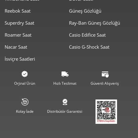
Reebok Saat
Güneş Gözlüğü
22.001,05 ₺
22.001,05 ₺
Tek Çekim
Superdry Saat
Ray-Ban Güneş Gözlüğü
11.000,53 ₺
22.001,05 ₺
2
Roamer Saat
Casio Edifice Saat
7.695,37 ₺
23.086,10 ₺
3
Nacar Saat
Casio G-Shock Saat
5.887,04 ₺
23.548,16 ₺
4
İsviçre Saatleri
4.805,30 ₺
24.026,48 ₺
5
4.087,89 ₺
24.527,37 ₺
6
Orjinal Ürün
Hızlı Teslimat
Güvenli Alışveriş
3.578,51 ₺
25.049,58 ₺
7
3.199,32 ₺
25.594,52 ₺
8
Kolay İade
Distribütör Garantisi
2.906,73 ₺
26.160,58 ₺
9