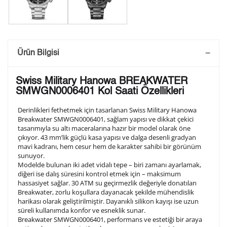
Saatini Kişiselleştir
Ürün Bilgisi
Lütfen aşağıdaki formu doldurunuz. Saatinizin metal
Swiss Military Hanowa BREAKWATER
arka kapağına gravür tekniği ile formda belirtmiş
SMWGN0006401 Kol Saati Özellikleri
olduğunuz şekilde işlenecektir.
Derinlikleri fethetmek için tasarlanan Swiss Military Hanowa
Breakwater SMWGN0006401, sağlam yapısı ve dikkat çekici
tasarımıyla su altı maceralarına hazır bir model olarak öne
1. Satır
10
/ 10
çıkıyor. 43 mm’lik güçlü kasa yapısı ve dalga desenli gradyan
mavi kadranı, hem cesur hem de karakter sahibi bir görünüm
sunuyor.
2. Satır
Modelde bulunan iki adet vidalı tepe – biri zamanı ayarlamak,
10
/ 10
diğeri ise dalış süresini kontrol etmek için – maksimum
hassasiyet sağlar. 30 ATM su geçirmezlik değeriyle donatılan
Breakwater, zorlu koşullara dayanacak şekilde mühendislik
3. Satır
10
/ 10
harikası olarak geliştirilmiştir. Dayanıklı silikon kayışı ise uzun
süreli kullanımda konfor ve esneklik sunar.
Breakwater SMWGN0006401, performans ve estetiği bir araya
Lütfen font seçiniz