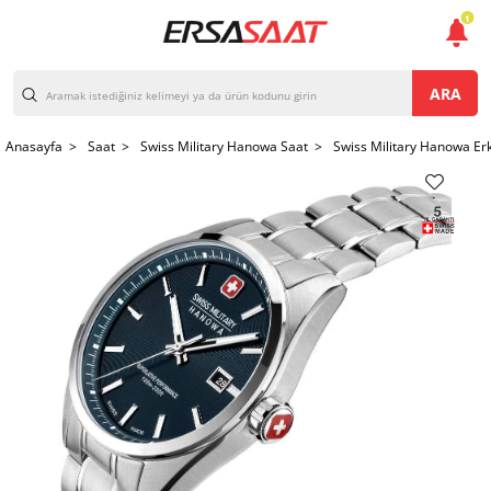
1
ARA
Anasayfa >
Saat >
Swiss Military Hanowa Saat >
Swiss Military Hanowa Er