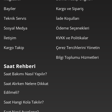
7
Bayiler
Kargo ve Sipariş
2.523,78 ₺
20.190,26 ₺
8
Teknik Servis
İade Koşulları
2.292,98 ₺
20.636,80 ₺
9
Sosyal Medya
Ödeme Seçenekleri
İletişim
KVKK ve Politikalar
Kargo Takip
Çerez Tercihlerini Yönetin
Bilgi Toplumu Hizmetleri
Taksit
Taksit Tutarı
Toplam Tutar
Saat Rehberi
17.355,55 ₺
17.355,55 ₺
Tek Çekim
Saat Bakımı Nasıl Yapılır?
8.677,78 ₺
17.355,55 ₺
Saat Alırken Nelere Dikkat
2
Edilmeli?
6.070,50 ₺
18.211,49 ₺
3
Saat Hangi Kola Takılır?
4.644,00 ₺
18.575,99 ₺
4
Saat Nasıl Ayarlanır?