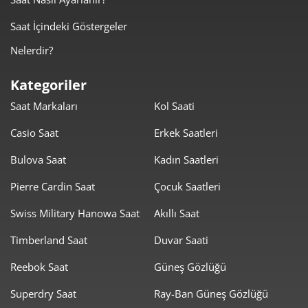
3.790,66 ₺
18.953,31 ₺
5
Saat İçindeki Göstergeler
3.224,74 ₺
19.348,44 ₺
6
Nelerdir?
2.822,91 ₺
19.760,39 ₺
7
Kategoriler
Saat Markaları
Kol Saati
2.523,78 ₺
20.190,26 ₺
8
Casio Saat
Erkek Saatleri
2.292,98 ₺
20.636,80 ₺
9
Bulova Saat
Kadın Saatleri
Pierre Cardin Saat
Çocuk Saatleri
Swiss Military Hanowa Saat
Akıllı Saat
Timberland Saat
Duvar Saati
Taksit
Taksit Tutarı
Toplam Tutar
Reebok Saat
Güneş Gözlüğü
17.355,55 ₺
17.355,55 ₺
Tek Çekim
Superdry Saat
Ray-Ban Güneş Gözlüğü
8.677,78 ₺
17.355,55 ₺
2