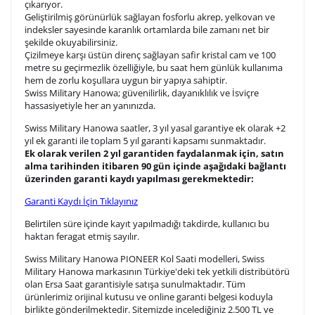
çıkarıyor.
Geliştirilmiş görünürlük sağlayan fosforlu akrep, yelkovan ve
3. Satır
10
/ 10
indeksler sayesinde karanlık ortamlarda bile zamanı net bir
şekilde okuyabilirsiniz.
Çizilmeye karşı üstün direnç sağlayan safir kristal cam ve 100
Lütfen font seçiniz
metre su geçirmezlik özelliğiyle, bu saat hem günlük kullanıma
hem de zorlu koşullara uygun bir yapıya sahiptir.
Swiss Military Hanowa; güvenilirlik, dayanıklılık ve İsviçre
hassasiyetiyle her an yanınızda.
Ön İzleme
Kişiselleştir
Vazgeç
Swiss Military Hanowa saatler, 3 yıl yasal garantiye ek olarak +2
yıl ek garanti ile toplam 5 yıl garanti kapsamı sunmaktadır.
Ek olarak verilen 2 yıl garantiden faydalanmak için, satın
Kişiselleştirilmiş ürünlerin teslim süresi gravür işleme
alma tarihinden itibaren 90 gün içinde aşağıdaki bağlantı
sebebi ile 1-2 iş günü uzamaktadır. Gravür İşlemi
üzerinden garanti kaydı yapılması gerekmektedir:
tamamlandıktan sonra siparişiniz kargoya verilecektir.
Garanti Kaydı İçin Tıklayınız
Kişiselleştirilmiş
iade ve değişim
ürünlerde
yapılamaz.
Belirtilen süre içinde kayıt yapılmadığı takdirde, kullanıcı bu
haktan feragat etmiş sayılır.
Swiss Military Hanowa PIONEER Kol Saati modelleri, Swiss
Military Hanowa markasının Türkiye'deki tek yetkili distribütörü
olan Ersa Saat garantisiyle satışa sunulmaktadır. Tüm
ürünlerimiz orijinal kutusu ve online garanti belgesi koduyla
birlikte gönderilmektedir. Sitemizde incelediğiniz 2.500 TL ve