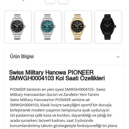
Saatini Kişiselleştir
Ürün Bilgisi
Lütfen aşağıdaki formu doldurunuz. Saatinizin metal
Swiss Military Hanowa PIONEER
arka kapağına gravür tekniği ile formda belirtmiş
SMWGH0004103 Kol Saati Özellikleri
olduğunuz şekilde işlenecektir.
PIONEER Serisinin en yeni üyesi SMWGH0004103– Swiss
Military Hanowa’dan Gücün ve Zarafetin Yeni Tanımı
Swiss Military Hanowa’nın PIONEER serisine ait
1. Satır
10
/ 10
SMWGH0004103, klasik İsviçre saatçiliğini sportif bir duruşla
birleştirerek modern yaşamın temposuna ayak uyduruyor.
Gri paslanmaz çelik kasa ve kordon, dayanıklılığı ve şıklığı bir
2. Satır
arada sunarken; lacivert kadranı, saat 3 yönünde
10
/ 10
konumlandırılmış takvim göstergesiyle fonksiyonelliği ön plana