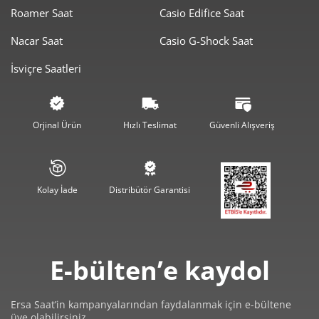
Roamer Saat
Casio Edifice Saat
6.070,50 ₺
18.211,49 ₺
3
Nacar Saat
Casio G-Shock Saat
4.644,00 ₺
18.575,99 ₺
4
İsviçre Saatleri
3.790,66 ₺
18.953,31 ₺
5
3.224,74 ₺
19.348,44 ₺
6
Orjinal Ürün
Hızlı Teslimat
Güvenli Alışveriş
2.822,91 ₺
19.760,39 ₺
7
2.523,78 ₺
20.190,26 ₺
8
Kolay İade
Distribütör Garantisi
2.292,98 ₺
20.636,80 ₺
9
E-bülten’e kaydol
Ersa Saat’in kampanyalarından faydalanmak için e-bültene
üye olabilirsiniz.