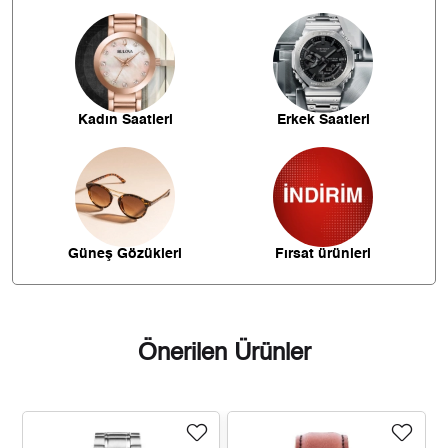
7.695,37 ₺
23.086,10 ₺
3
- Kargonuz elinize ulaştığı tarihten itibaren 14 gün içerisinde
iade edebilirsiniz.
5.887,04 ₺
23.548,16 ₺
4
4.805,30 ₺
24.026,48 ₺
5
Kadın Saatleri
Erkek Saatleri
4.087,89 ₺
24.527,37 ₺
6
3.578,51 ₺
25.049,58 ₺
7
3.199,32 ₺
25.594,52 ₺
8
Güneş Gözükleri
Fırsat ürünleri
2.906,73 ₺
26.160,58 ₺
9
Önerilen Ürünler
Taksit
Taksit Tutarı
Toplam Tutar