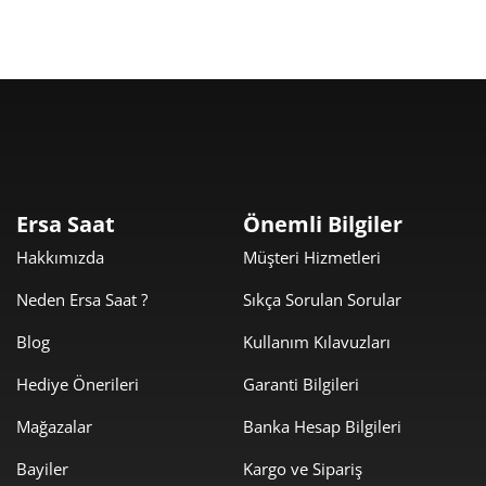
Taksit
Taksit Tutarı
Toplam Tutar
22.001,05 ₺
22.001,05 ₺
Tek Çekim
11.000,53 ₺
22.001,05 ₺
2
Ersa Saat
Önemli Bilgiler
7.695,37 ₺
23.086,10 ₺
3
Hakkımızda
Müşteri Hizmetleri
5.887,04 ₺
23.548,16 ₺
4
Neden Ersa Saat ?
Sıkça Sorulan Sorular
4.805,30 ₺
24.026,48 ₺
5
Blog
Kullanım Kılavuzları
Hediye Önerileri
Garanti Bilgileri
4.087,89 ₺
24.527,37 ₺
6
Mağazalar
Banka Hesap Bilgileri
3.578,51 ₺
25.049,58 ₺
7
Bayiler
Kargo ve Sipariş
3.199,32 ₺
25.594,52 ₺
8