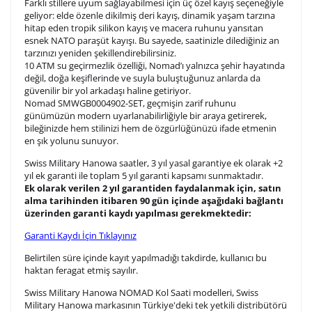
Farklı stillere uyum sağlayabilmesi için üç özel kayış seçeneğiyle
geliyor: elde özenle dikilmiş deri kayış, dinamik yaşam tarzına
hitap eden tropik silikon kayış ve macera ruhunu yansıtan
3. Satır
10
/ 10
esnek NATO paraşüt kayışı. Bu sayede, saatinizle dilediğiniz an
tarzınızı yeniden şekillendirebilirsiniz.
10 ATM su geçirmezlik özelliği, Nomad’ı yalnızca şehir hayatında
Lütfen font seçiniz
değil, doğa keşiflerinde ve suyla buluştuğunuz anlarda da
güvenilir bir yol arkadaşı haline getiriyor.
Nomad SMWGB0004902-SET, geçmişin zarif ruhunu
günümüzün modern uyarlanabilirliğiyle bir araya getirerek,
Ön İzleme
Kişiselleştir
Vazgeç
bileğinizde hem stilinizi hem de özgürlüğünüzü ifade etmenin
en şık yolunu sunuyor.
Swiss Military Hanowa saatler, 3 yıl yasal garantiye ek olarak +2
Kişiselleştirilmiş ürünlerin teslim süresi gravür işleme
yıl ek garanti ile toplam 5 yıl garanti kapsamı sunmaktadır.
sebebi ile 1-2 iş günü uzamaktadır. Gravür İşlemi
Ek olarak verilen 2 yıl garantiden faydalanmak için, satın
tamamlandıktan sonra siparişiniz kargoya verilecektir.
alma tarihinden itibaren 90 gün içinde aşağıdaki bağlantı
Kişiselleştirilmiş
iade ve değişim
üzerinden garanti kaydı yapılması gerekmektedir:
ürünlerde
yapılamaz.
Garanti Kaydı İçin Tıklayınız
Belirtilen süre içinde kayıt yapılmadığı takdirde, kullanıcı bu
haktan feragat etmiş sayılır.
Swiss Military Hanowa NOMAD Kol Saati modelleri, Swiss
Military Hanowa markasının Türkiye'deki tek yetkili distribütörü