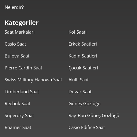
4.087,89 ₺
24.527,37 ₺
6
Nelerdir?
3.578,51 ₺
25.049,58 ₺
7
Kategoriler
Saat Markaları
Kol Saati
3.199,32 ₺
25.594,52 ₺
8
Casio Saat
Erkek Saatleri
2.906,73 ₺
26.160,58 ₺
9
Bulova Saat
Kadın Saatleri
Pierre Cardin Saat
Çocuk Saatleri
Swiss Military Hanowa Saat
Akıllı Saat
Timberland Saat
Duvar Saati
Taksit
Taksit Tutarı
Toplam Tutar
Reebok Saat
Güneş Gözlüğü
22.001,05 ₺
22.001,05 ₺
Tek Çekim
Superdry Saat
Ray-Ban Güneş Gözlüğü
11.000,53 ₺
22.001,05 ₺
2
Roamer Saat
Casio Edifice Saat
7.695,37 ₺
23.086,10 ₺
3