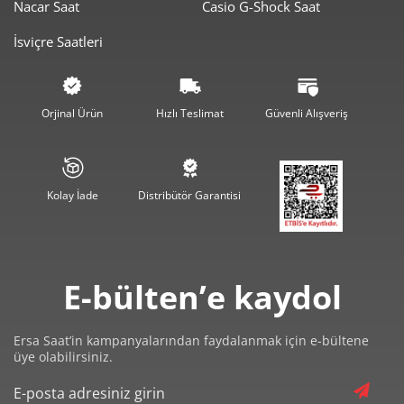
Nacar Saat
Casio G-Shock Saat
5.887,04 ₺
23.548,16 ₺
4
İsviçre Saatleri
4.805,30 ₺
24.026,48 ₺
5
4.087,89 ₺
24.527,37 ₺
6
Orjinal Ürün
Hızlı Teslimat
Güvenli Alışveriş
3.578,51 ₺
25.049,58 ₺
7
3.199,32 ₺
25.594,52 ₺
8
Kolay İade
Distribütör Garantisi
2.906,73 ₺
26.160,58 ₺
9
E-bülten’e kaydol
Ersa Saat’in kampanyalarından faydalanmak için e-bültene
üye olabilirsiniz.
Taksit
Taksit Tutarı
Toplam Tutar