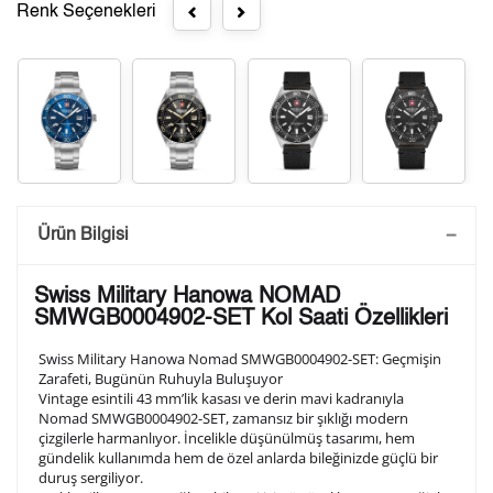
Renk Seçenekleri
Saatini Kişiselleştir
Ürün Bilgisi
Lütfen aşağıdaki formu doldurunuz. Saatinizin metal
Swiss Military Hanowa NOMAD
arka kapağına gravür tekniği ile formda belirtmiş
SMWGB0004902-SET Kol Saati Özellikleri
olduğunuz şekilde işlenecektir.
Swiss Military Hanowa Nomad SMWGB0004902-SET: Geçmişin
Zarafeti, Bugünün Ruhuyla Buluşuyor
Vintage esintili 43 mm’lik kasası ve derin mavi kadranıyla
1. Satır
10
/ 10
Nomad SMWGB0004902-SET, zamansız bir şıklığı modern
çizgilerle harmanlıyor. İncelikle düşünülmüş tasarımı, hem
gündelik kullanımda hem de özel anlarda bileğinizde güçlü bir
2. Satır
duruş sergiliyor.
10
/ 10