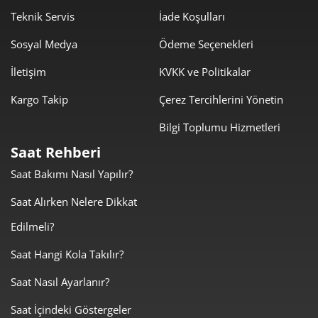
Teknik Servis
İade Koşulları
2.906,73 ₺
26.160,58 ₺
9
Sosyal Medya
Ödeme Seçenekleri
İletişim
KVKK ve Politikalar
Kargo Takip
Çerez Tercihlerini Yönetin
Bilgi Toplumu Hizmetleri
Taksit
Taksit Tutarı
Toplam Tutar
Saat Rehberi
22.001,05 ₺
22.001,05 ₺
Tek Çekim
Saat Bakımı Nasıl Yapılır?
11.000,53 ₺
22.001,05 ₺
Saat Alırken Nelere Dikkat
2
Edilmeli?
7.695,37 ₺
23.086,10 ₺
3
Saat Hangi Kola Takılır?
5.887,04 ₺
23.548,16 ₺
4
Saat Nasıl Ayarlanır?
4.805,30 ₺
24.026,48 ₺
5
Saat İçindeki Göstergeler