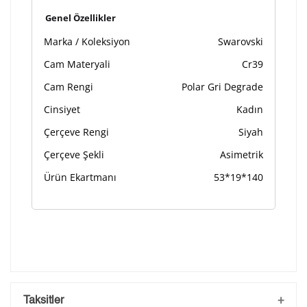
Ön İzleme
Kişiselleştir
Vazgeç
Genel Özellikler
Marka / Koleksiyon
Swarovski
Kişiselleştirilmiş ürünlerin teslim süresi gravür işleme
Cam Materyali
Cr39
sebebi ile 1-2 iş günü uzamaktadır. Gravür İşlemi
tamamlandıktan sonra siparişiniz kargoya verilecektir.
Cam Rengi
Polar Gri Degrade
Kişiselleştirilmiş
iade ve değişim
ürünlerde
yapılamaz.
Cinsiyet
Kadın
Çerçeve Rengi
Siyah
Çerçeve Şekli
Asimetrik
Ürün Ekartmanı
53*19*140
Taksitler