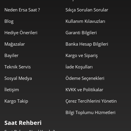
Neden Ersa Saat ?
Sıkça Sorulan Sorular
2.521,51 ₺
7.564,53 ₺
3
Blog
Kullanım Kılavuzları
1.928,98 ₺
7.715,94 ₺
4
Hediye Önerileri
Garanti Bilgileri
1.574,53 ₺
7.872,67 ₺
5
Mağazalar
Banka Hesap Bilgileri
1.339,46 ₺
8.036,79 ₺
6
Bayiler
Kargo ve Sipariş
1.172,56 ₺
8.207,90 ₺
Teknik Servis
İade Koşulları
7
Sosyal Medya
Ödeme Seçenekleri
1.048,31 ₺
8.386,46 ₺
8
İletişim
KVKK ve Politikalar
952,44 ₺
8.571,94 ₺
9
Kargo Takip
Çerez Tercihlerini Yönetin
Bilgi Toplumu Hizmetleri
Saat Rehberi