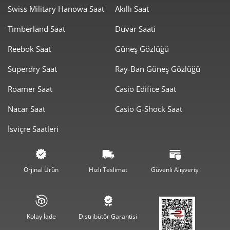
Swiss Military Hanowa Saat
Akıllı Saat
Timberland Saat
Duvar Saati
Reebok Saat
Güneş Gözlüğü
Taksit
Taksit Tutarı
Toplam Tutar
Superdry Saat
Ray-Ban Güneş Gözlüğü
7.209,00 ₺
7.209,00 ₺
Roamer Saat
Casio Edifice Saat
Tek Çekim
Nacar Saat
Casio G-Shock Saat
3.604,50 ₺
7.209,00 ₺
2
İsviçre Saatleri
2.521,51 ₺
7.564,53 ₺
3
1.928,98 ₺
7.715,94 ₺
4
Orjinal Ürün
Hızlı Teslimat
Güvenli Alışveriş
1.574,53 ₺
7.872,67 ₺
5
1.339,46 ₺
8.036,79 ₺
6
Kolay İade
Distribütör Garantisi
1.172,56 ₺
8.207,90 ₺
7