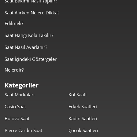
Saat Bakımı Nasıl Yapılır?
Taksit
Taksit Tutarı
Toplam Tutar
Saat Alırken Nelere Dikkat
7.209,00 ₺
7.209,00 ₺
Tek Çekim
Edilmeli?
3.604,50 ₺
7.209,00 ₺
2
Saat Hangi Kola Takılır?
Saat Nasıl Ayarlanır?
2.521,51 ₺
7.564,53 ₺
3
Saat İçindeki Göstergeler
1.928,98 ₺
7.715,94 ₺
4
Nelerdir?
1.574,53 ₺
7.872,67 ₺
5
Kategoriler
1.339,46 ₺
8.036,79 ₺
6
Saat Markaları
Kol Saati
1.172,56 ₺
8.207,90 ₺
7
Casio Saat
Erkek Saatleri
1.048,31 ₺
8.386,46 ₺
8
Bulova Saat
Kadın Saatleri
952,44 ₺
8.571,94 ₺
Pierre Cardin Saat
Çocuk Saatleri
9