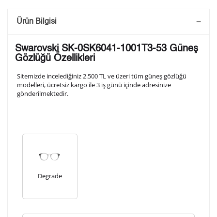
Saatini Kişiselleştir
Ürün Bilgisi
Lütfen aşağıdaki formu doldurunuz. Saatinizin metal
Swarovski SK-0SK6041-1001T3-53 Güneş
arka kapağına gravür tekniği ile formda belirtmiş
Gözlüğü Özellikleri
olduğunuz şekilde işlenecektir.
Sitemizde incelediğiniz 2.500 TL ve üzeri tüm güneş gözlüğü
modelleri, ücretsiz kargo ile 3 iş günü içinde adresinize
gönderilmektedir.
1. Satır
10
/ 10
2. Satır
10
/ 10
3. Satır
10
/ 10
Degrade
Lütfen font seçiniz