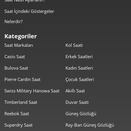
Saat İçindeki Göstergeler
1.966,45 ₺
7.865,78 ₺
4
Nelerdir?
1.605,11 ₺
8.025,55 ₺
5
Kategoriler
1.365,48 ₺
8.192,87 ₺
6
Saat Markaları
Kol Saati
1.195,33 ₺
8.367,30 ₺
7
Casio Saat
Erkek Saatleri
1.068,67 ₺
8.549,33 ₺
8
Bulova Saat
Kadın Saatleri
970,93 ₺
8.738,41 ₺
Pierre Cardin Saat
Çocuk Saatleri
9
Swiss Military Hanowa Saat
Akıllı Saat
Timberland Saat
Duvar Saati
Reebok Saat
Güneş Gözlüğü
Taksit
Taksit Tutarı
Toplam Tutar
Superdry Saat
Ray-Ban Güneş Gözlüğü