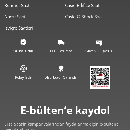
7.349,00 ₺
7.349,00 ₺
Roamer Saat
Casio Edifice Saat
Tek Çekim
Nacar Saat
Casio G-Shock Saat
3.674,50 ₺
7.349,00 ₺
2
İsviçre Saatleri
2.570,48 ₺
7.711,44 ₺
3
1.966,45 ₺
7.865,78 ₺
4
Orjinal Ürün
Hızlı Teslimat
Güvenli Alışveriş
1.605,11 ₺
8.025,55 ₺
5
1.365,48 ₺
8.192,87 ₺
6
Kolay İade
Distribütör Garantisi
1.195,33 ₺
8.367,30 ₺
7
1.068,67 ₺
8.549,33 ₺
8
E-bülten’e kaydol
970,93 ₺
8.738,41 ₺
9
Ersa Saat’in kampanyalarından faydalanmak için e-bültene
üye olabilirsiniz.