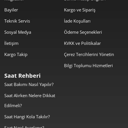
1.365,48 ₺
8.192,87 ₺
6
Bayiler
Kargo ve Sipariş
1.195,33 ₺
8.367,30 ₺
Teknik Servis
İade Koşulları
7
Sosyal Medya
Ödeme Seçenekleri
1.068,67 ₺
8.549,33 ₺
8
İletişim
KVKK ve Politikalar
970,93 ₺
8.738,41 ₺
9
Kargo Takip
Çerez Tercihlerini Yönetin
Bilgi Toplumu Hizmetleri
Saat Rehberi
Saat Bakımı Nasıl Yapılır?
Taksit
Taksit Tutarı
Toplam Tutar
Saat Alırken Nelere Dikkat
7.349,00 ₺
7.349,00 ₺
Tek Çekim
Edilmeli?
3.674,50 ₺
7.349,00 ₺
2
Saat Hangi Kola Takılır?
Saat Nasıl Ayarlanır?
2.570,48 ₺
7.711,44 ₺
3