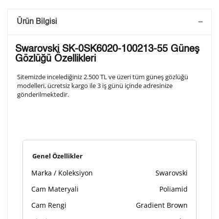
Saatini Kişiselleştir
Ürün Bilgisi
Lütfen aşağıdaki formu doldurunuz. Saatinizin metal
Swarovski SK-0SK6020-100213-55 Güneş
arka kapağına gravür tekniği ile formda belirtmiş
Gözlüğü Özellikleri
olduğunuz şekilde işlenecektir.
Sitemizde incelediğiniz 2.500 TL ve üzeri tüm güneş gözlüğü
modelleri, ücretsiz kargo ile 3 iş günü içinde adresinize
gönderilmektedir.
1. Satır
10
/ 10
2. Satır
10
/ 10
Genel Özellikler
3. Satır
10
/ 10
Marka / Koleksiyon
Swarovski
Lütfen font seçiniz
Cam Materyali
Poliamid
Cam Rengi
Gradient Brown