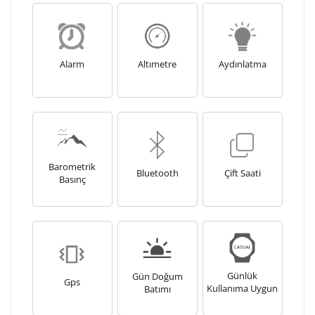
Ön İzleme
Kişiselleştir
Vazgeç
Alarm
Altımetre
Aydınlatma
Kişiselleştirilmiş ürünlerin teslim süresi gravür işleme
sebebi ile 1-2 iş günü uzamaktadır. Gravür İşlemi
tamamlandıktan sonra siparişiniz kargoya verilecektir.
Kişiselleştirilmiş
iade ve değişim
ürünlerde
yapılamaz.
Barometrik
Bluetooth
Çift Saati
Basınç
Günlük
Gün Doğum
Gps
Kullanıma Uygun
Batımı