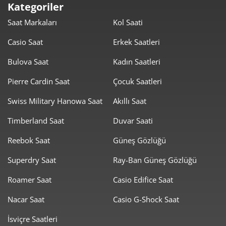
Kategoriler
Saat Markaları
Kol Saati
6.834,43 ₺
54.675,43 ₺
8
Casio Saat
Erkek Saatleri
6.209,41 ₺
55.884,66 ₺
9
Bulova Saat
Kadın Saatleri
Pierre Cardin Saat
Çocuk Saatleri
Swiss Military Hanowa Saat
Akıllı Saat
Timberland Saat
Duvar Saati
Taksit
Taksit Tutarı
Toplam Tutar
Reebok Saat
Güneş Gözlüğü
46.999,00 ₺
46.999,00 ₺
Tek Çekim
Superdry Saat
Ray-Ban Güneş Gözlüğü
23.499,50 ₺
46.999,00 ₺
2
Roamer Saat
Casio Edifice Saat
16.438,96 ₺
49.316,89 ₺
3
Nacar Saat
Casio G-Shock Saat
12.575,99 ₺
50.303,97 ₺
4
İsviçre Saatleri