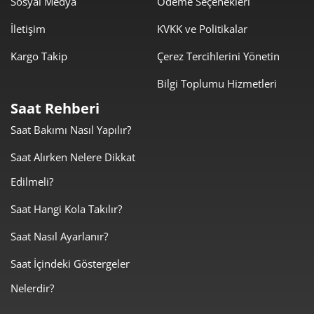
Sosyal Medya
Ödeme Seçenekleri
İletişim
KVKK ve Politikalar
Kargo Takip
Çerez Tercihlerini Yönetin
Bilgi Toplumu Hizmetleri
Taksit
Taksit Tutarı
Toplam Tutar
Saat Rehberi
46.999,00 ₺
46.999,00 ₺
Tek Çekim
Saat Bakımı Nasıl Yapılır?
23.499,50 ₺
46.999,00 ₺
Saat Alırken Nelere Dikkat
2
Edilmeli?
16.438,96 ₺
49.316,89 ₺
3
Saat Hangi Kola Takılır?
12.575,99 ₺
50.303,97 ₺
4
Saat Nasıl Ayarlanır?
10.265,15 ₺
51.325,76 ₺
5
Saat İçindeki Göstergeler
8.732,63 ₺
52.395,76 ₺
6
Nelerdir?
7.644,48 ₺
53.511,33 ₺
7