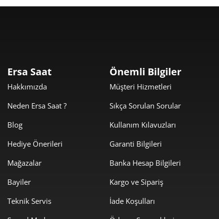
Taksit
Taksit Tutarı
Toplam Tutar
46.999,00 ₺
46.999,00 ₺
Tek Çekim
23.499,50 ₺
46.999,00 ₺
2
Ersa Saat
Önemli Bilgiler
16.438,96 ₺
49.316,89 ₺
3
Hakkımızda
Müşteri Hizmetleri
12.575,99 ₺
50.303,97 ₺
4
Neden Ersa Saat ?
Sıkça Sorulan Sorular
10.265,15 ₺
51.325,76 ₺
5
Blog
Kullanım Kılavuzları
Hediye Önerileri
Garanti Bilgileri
8.732,63 ₺
52.395,76 ₺
6
Mağazalar
Banka Hesap Bilgileri
7.644,48 ₺
53.511,33 ₺
7
Bayiler
Kargo ve Sipariş
6.834,43 ₺
54.675,43 ₺
8
Teknik Servis
İade Koşulları
6.209,41 ₺
55.884,66 ₺
9