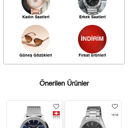
10.265,15 ₺
51.325,76 ₺
5
Kadın Saatleri
Erkek Saatleri
8.732,63 ₺
52.395,76 ₺
6
7.644,48 ₺
53.511,33 ₺
7
6.834,43 ₺
54.675,43 ₺
8
Güneş Gözükleri
Fırsat ürünleri
6.209,41 ₺
55.884,66 ₺
9
Önerilen Ürünler
Taksit
Taksit Tutarı
Toplam Tutar
46.999,00 ₺
46.999,00 ₺
Tek Çekim