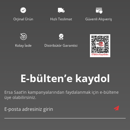
10.265,15 ₺
51.325,76 ₺
5
8.732,63 ₺
52.395,76 ₺
6
Orjinal Ürün
Hızlı Teslimat
Güvenli Alışveriş
7.644,48 ₺
53.511,33 ₺
7
6.834,43 ₺
54.675,43 ₺
8
Kolay İade
Distribütör Garantisi
6.209,41 ₺
55.884,66 ₺
9
E-bülten’e kaydol
Ersa Saat’in kampanyalarından faydalanmak için e-bültene
üye olabilirsiniz.
Taksit
Taksit Tutarı
Toplam Tutar
46.999,00 ₺
46.999,00 ₺
Tek Çekim
23.499,50 ₺
46.999,00 ₺
2