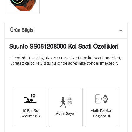
Saatini Kişiselleştir
Ürün Bilgisi
Lütfen aşağıdaki formu doldurunuz. Saatinizin metal
Suunto SS051208000 Kol Saati Özellikleri
arka kapağına gravür tekniği ile formda belirtmiş
olduğunuz şekilde işlenecektir.
Sitemizde incelediğiniz 2.500 TL ve üzeri tüm kol saati modelleri,
ücretsiz kargo ile 3 iş günü içinde adresinize gönderilmektedir.
1. Satır
10
/ 10
2. Satır
10
/ 10
10 Bar Su
Akıllı Telefon
Adım Sayar
3. Satır
Geçirmezlik
Bağlantısı
10
/ 10
Lütfen font seçiniz