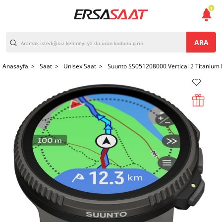
1
ARA
Anasayfa >
Saat >
Unisex Saat >
Suunto SS051208000 Vertical 2 Titanium B