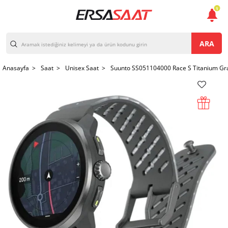
1
ARA
Anasayfa >
Saat >
Unisex Saat >
Suunto SS051104000 Race S Titanium Gra