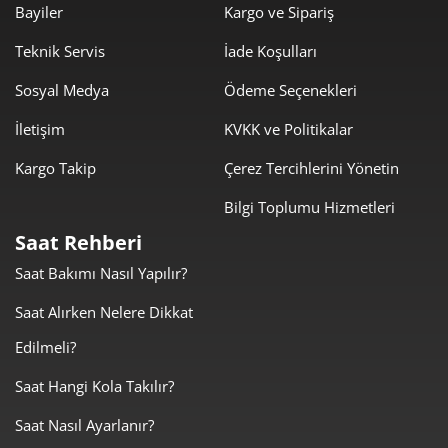
Bayiler
Kargo ve Sipariş
4.653,18 ₺
37.225,45 ₺
8
Teknik Servis
İade Koşulları
4.227,64 ₺
38.048,75 ₺
9
Sosyal Medya
Ödeme Seçenekleri
İletişim
KVKK ve Politikalar
Kargo Takip
Çerez Tercihlerini Yönetin
Bilgi Toplumu Hizmetleri
Taksit
Taksit Tutarı
Toplam Tutar
Saat Rehberi
31.999,00 ₺
31.999,00 ₺
Tek Çekim
Saat Bakımı Nasıl Yapılır?
15.999,50 ₺
31.999,00 ₺
Saat Alırken Nelere Dikkat
2
Edilmeli?
11.192,37 ₺
33.577,12 ₺
3
Saat Hangi Kola Takılır?
8.562,29 ₺
34.249,17 ₺
4
Saat Nasıl Ayarlanır?
6.988,97 ₺
34.944,85 ₺
5