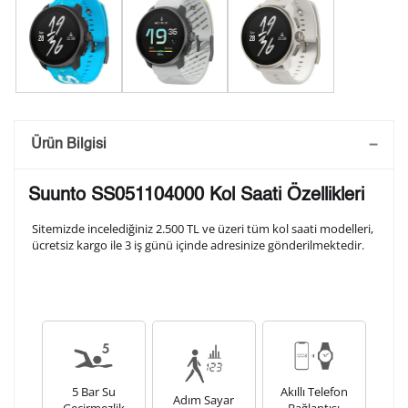
Saatini Kişiselleştir
Ürün Bilgisi
Lütfen aşağıdaki formu doldurunuz. Saatinizin metal
Suunto SS051104000 Kol Saati Özellikleri
arka kapağına gravür tekniği ile formda belirtmiş
olduğunuz şekilde işlenecektir.
Sitemizde incelediğiniz 2.500 TL ve üzeri tüm kol saati modelleri,
ücretsiz kargo ile 3 iş günü içinde adresinize gönderilmektedir.
1. Satır
10
/ 10
2. Satır
10
/ 10
5 Bar Su
Akıllı Telefon
Adım Sayar
3. Satır