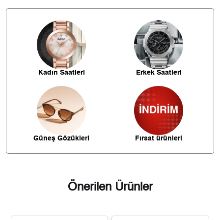
İade
11.192,37 ₺
33.577,12 ₺
3
- Kargonuz elinize ulaştığı tarihten itibaren 14 gün içerisinde
iade edebilirsiniz.
8.562,29 ₺
34.249,17 ₺
4
6.988,97 ₺
34.944,85 ₺
5
Kadın Saatleri
Erkek Saatleri
5.945,56 ₺
35.673,36 ₺
6
5.204,70 ₺
36.432,88 ₺
7
4.653,18 ₺
37.225,45 ₺
8
Güneş Gözükleri
Fırsat ürünleri
4.227,64 ₺
38.048,75 ₺
9
Önerilen Ürünler