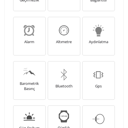
Geçirmezlik
Bağlantısı
10
/ 10
Lütfen font seçiniz
Ön İzleme
Kişiselleştir
Vazgeç
Alarm
Altımetre
Aydınlatma
Kişiselleştirilmiş ürünlerin teslim süresi gravür işleme
sebebi ile 1-2 iş günü uzamaktadır. Gravür İşlemi
tamamlandıktan sonra siparişiniz kargoya verilecektir.
Kişiselleştirilmiş
iade ve değişim
ürünlerde
yapılamaz.
Barometrik
Bluetooth
Gps
Basınç
Günlük
Gün Doğum