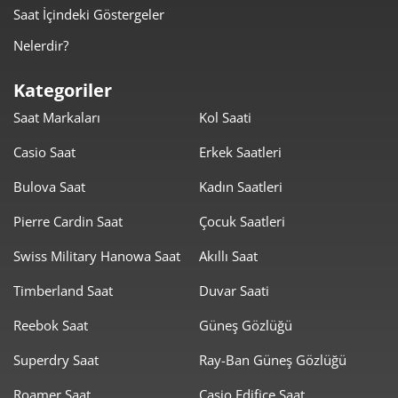
Saat İçindeki Göstergeler
5.945,56 ₺
35.673,36 ₺
6
Nelerdir?
5.204,70 ₺
36.432,88 ₺
7
Kategoriler
Saat Markaları
Kol Saati
4.653,18 ₺
37.225,45 ₺
8
Casio Saat
Erkek Saatleri
4.227,64 ₺
38.048,75 ₺
9
Bulova Saat
Kadın Saatleri
Pierre Cardin Saat
Çocuk Saatleri
Swiss Military Hanowa Saat
Akıllı Saat
Timberland Saat
Duvar Saati
Taksit
Taksit Tutarı
Toplam Tutar
Reebok Saat
Güneş Gözlüğü
31.999,00 ₺
31.999,00 ₺
Tek Çekim
Superdry Saat
Ray-Ban Güneş Gözlüğü
15.999,50 ₺
31.999,00 ₺
2
Roamer Saat
Casio Edifice Saat