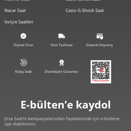
11.192,37 ₺
33.577,12 ₺
3
Nacar Saat
Casio G-Shock Saat
8.562,29 ₺
34.249,17 ₺
4
İsviçre Saatleri
6.988,97 ₺
34.944,85 ₺
5
5.945,56 ₺
35.673,36 ₺
6
Orjinal Ürün
Hızlı Teslimat
Güvenli Alışveriş
5.204,70 ₺
36.432,88 ₺
7
4.653,18 ₺
37.225,45 ₺
8
Kolay İade
Distribütör Garantisi
4.227,64 ₺
38.048,75 ₺
9
E-bülten’e kaydol
Ersa Saat’in kampanyalarından faydalanmak için e-bültene
üye olabilirsiniz.
Taksit
Taksit Tutarı
Toplam Tutar