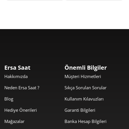
Taksit
Taksit Tutarı
Toplam Tutar
31.999,00 ₺
31.999,00 ₺
Tek Çekim
15.999,50 ₺
31.999,00 ₺
2
Ersa Saat
Önemli Bilgiler
11.192,37 ₺
33.577,12 ₺
3
Hakkımızda
Müşteri Hizmetleri
8.562,29 ₺
34.249,17 ₺
4
Neden Ersa Saat ?
Sıkça Sorulan Sorular
6.988,97 ₺
34.944,85 ₺
5
Blog
Kullanım Kılavuzları
Hediye Önerileri
Garanti Bilgileri
5.945,56 ₺
35.673,36 ₺
6
Mağazalar
Banka Hesap Bilgileri
5.204,70 ₺
36.432,88 ₺
7