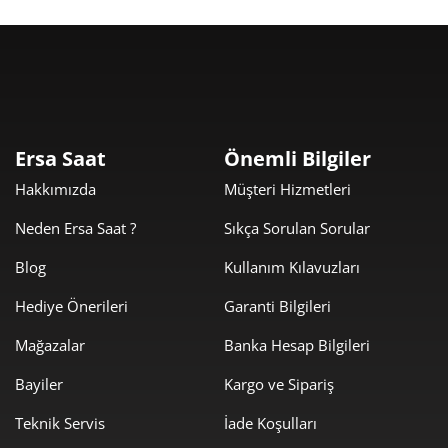
Taksit
Taksit Tutarı
Toplam Tutar
989,00 ₺
989,00 ₺
Tek Çekim
Ersa Saat
Önemli Bilgiler
Hakkımızda
Müşteri Hizmetleri
494,50 ₺
989,00 ₺
2
Neden Ersa Saat ?
Sıkça Sorulan Sorular
345,93 ₺
1.037,78 ₺
3
Blog
Kullanım Kılavuzları
264,64 ₺
1.058,55 ₺
4
Hediye Önerileri
Garanti Bilgileri
216,01 ₺
1.080,05 ₺
5
Mağazalar
Banka Hesap Bilgileri
183,76 ₺
1.102,56 ₺
6
Bayiler
Kargo ve Sipariş
160,86 ₺
1.126,04 ₺
Teknik Servis
İade Koşulları
7