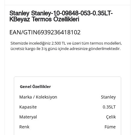
Lütfen aşağıdaki formu doldurunuz. Saatinizin metal
Stanley Stanley-10-09848-053-0.35LT-
arka kapağına gravür tekniği ile formda belirtmiş
KBeyaz Termos Özellikleri
olduğunuz şekilde işlenecektir.
EAN/GTIN
6939236418102
1. Satır
Sitemizde incelediğiniz 2.500 TL ve üzeri tüm termos modelleri,
10
/ 10
ücretsiz kargo ile 3 iş günü içinde adresinize gönderilmektedir.
2. Satır
10
/ 10
3. Satır
10
/ 10
Genel Özellikler
Marka / Koleksiyon
Stanley
Lütfen font seçiniz
Kapasite
0.35LT
Materyal
Çelik
Ön İzleme
Kişiselleştir
Vazgeç
Renk
Füme