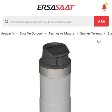
1
ARA
Anasayfa >
Spor Ve Outdoor >
Termos ve Matara >
Stanley Termos >
St