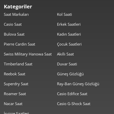
Kategoriler
183,76 ₺
1.102,56 ₺
6
Saat Markaları
Kol Saati
160,86 ₺
1.126,04 ₺
7
Casio Saat
Erkek Saatleri
143,82 ₺
1.150,54 ₺
8
Bulova Saat
Kadın Saatleri
130,66 ₺
1.175,98 ₺
Pierre Cardin Saat
Çocuk Saatleri
9
Swiss Military Hanowa Saat
Akıllı Saat
Timberland Saat
Duvar Saati
Reebok Saat
Güneş Gözlüğü
Taksit
Taksit Tutarı
Toplam Tutar
Superdry Saat
Ray-Ban Güneş Gözlüğü
989,00 ₺
989,00 ₺
Roamer Saat
Casio Edifice Saat
Tek Çekim
Nacar Saat
Casio G-Shock Saat
494,50 ₺
989,00 ₺
2
İsviçre Saatleri