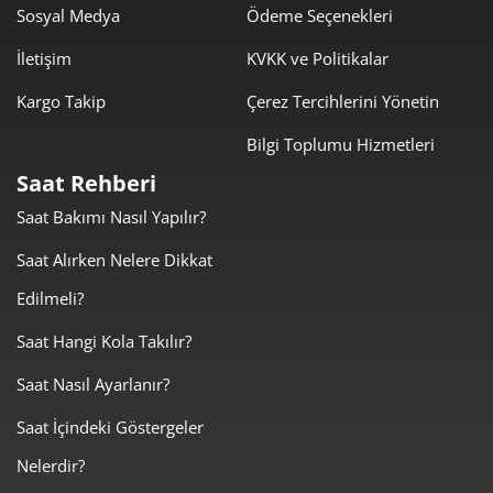
Sosyal Medya
Ödeme Seçenekleri
143,82 ₺
1.150,54 ₺
8
İletişim
KVKK ve Politikalar
130,66 ₺
1.175,98 ₺
9
Kargo Takip
Çerez Tercihlerini Yönetin
Bilgi Toplumu Hizmetleri
Saat Rehberi
Saat Bakımı Nasıl Yapılır?
Taksit
Taksit Tutarı
Toplam Tutar
Saat Alırken Nelere Dikkat
989,00 ₺
989,00 ₺
Tek Çekim
Edilmeli?
494,50 ₺
989,00 ₺
2
Saat Hangi Kola Takılır?
Saat Nasıl Ayarlanır?
345,93 ₺
1.037,78 ₺
3
Saat İçindeki Göstergeler
264,64 ₺
1.058,55 ₺
4
Nelerdir?
216,01 ₺
1.080,05 ₺
5