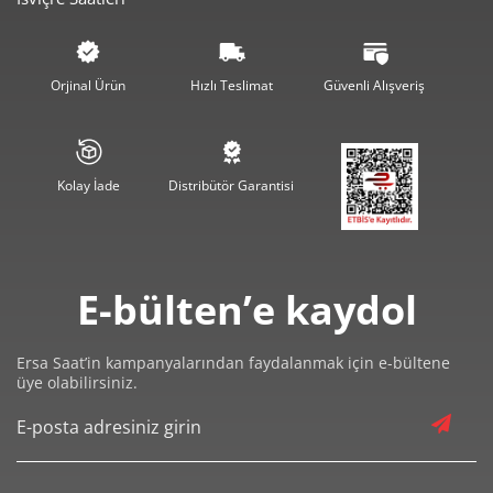
345,93 ₺
1.037,78 ₺
3
264,64 ₺
1.058,55 ₺
4
Orjinal Ürün
Hızlı Teslimat
Güvenli Alışveriş
216,01 ₺
1.080,05 ₺
5
183,76 ₺
1.102,56 ₺
6
Kolay İade
Distribütör Garantisi
160,86 ₺
1.126,04 ₺
7
143,82 ₺
1.150,54 ₺
8
E-bülten’e kaydol
130,66 ₺
1.175,98 ₺
9
Ersa Saat’in kampanyalarından faydalanmak için e-bültene
üye olabilirsiniz.
Taksit
Taksit Tutarı
Toplam Tutar