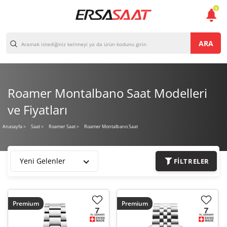
1
ARA
Roamer Montalbano Saat Modelleri
ve Fiyatları
Roamer Montalbano Saat
Anasayfa
>
Saat >
Roamer Saat >
Yeni Gelenler
FILTRELER
Premium
Premium