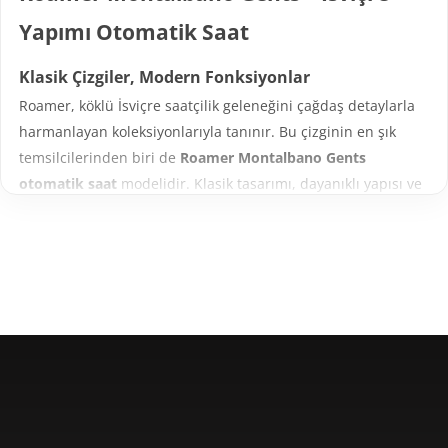
Yapımı Otomatik Saat
Klasik Çizgiler, Modern Fonksiyonlar
Roamer, köklü İsviçre saatçilik geleneğini çağdaş detaylarla
harmanlayan koleksiyonlarıyla tanınır. Bu çizginin en şık
temsilcilerinden biri de
Roamer Montalbano Gents
otomatik saat
modelidir. Klasik tasarımı, dayanıklı yapısı ve
hassas mekanizmasıyla bu saat, günlük kullanımda da özel
davetlerde de bileğinizde güçlü bir duruş sergiler.
Güçlü Yapı ve Estetik Tasarım
41 mm çapında iyon kaplamalı paslanmaz çelik kasaya sahip
Montalbano Gents, sağlamlığıyla öne çıkar. Kasanın arka
kapağı, mekanizmayı koruyacak şekilde tasarlanırken aynı
zamanda şıklığı da tamamlar. 100 metreye kadar su
geçirmezlik özelliği sayesinde yalnızca ofis veya şehir
hayatında değil, günlük aktivitelerde ve suyla temas eden