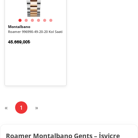
Montalbano
Roamer 996990-49-20-20 Kol Saati
45.669,00₺
(current)
«
1
»
Roamer Montalbano Gents – İsviçre