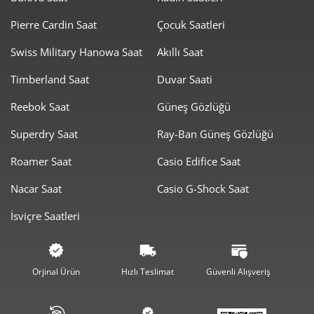
dayanıklılık özelliği saati çok yönlü bir hale getiriyor. Daha
lüks bir alternatif arıyorsanız
Lüks Saat Modelleri
Pierre Cardin Saat
Çocuk Saatleri
kategorisine göz atabilir, farklı çizgilerde üretilmiş
Swiss Military Hanowa Saat
Akıllı Saat
tasarımları inceleyebilirsiniz.
Timberland Saat
Duvar Saati
Öne Çıkan Özellikler
Reebok Saat
Güneş Gözlüğü
41 mm iyon kaplamalı paslanmaz çelik kasa
100 metre su geçirmezlik
Superdry Saat
Ray-Ban Güneş Gözlüğü
SOPROD P24 otomatik mekanizma
Roamer Saat
Casio Edifice Saat
Çizilmeye dayanıklı safir cam
Nacar Saat
Casio G-Shock Saat
Süperluminova destekli kollar
İsviçre Saatleri
Tarih penceresi (saat 3 yönünde)
Siyah, mavi, yeşil kadran seçenekleri
Gümüş, altın ve iki tonlu bilezik alternatifleri
Orjinal Ürün
Hızlı Teslimat
Güvenli Alışveriş
Koleksiyonluk Bir Parça
Roamer Montalbano Gents, hem günlük hayata uygun