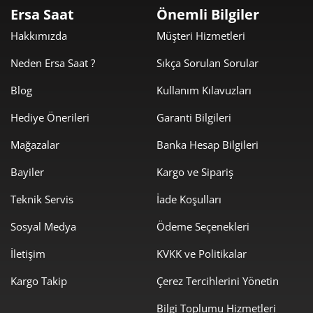
durumlarda da güvenle kullanılabilir.
Ersa Saat
Önemli Bilgiler
Saatin 3 yönünde yer alan tarih penceresi, pratikliği
Hakkımızda
Müşteri Hizmetleri
artırırken; sade ve iki kollu kadran yapısı, minimalizmin
Neden Ersa Saat ?
Sıkça Sorulan Sorular
gücünü ortaya koyar.
Blog
Kullanım Kılavuzları
İsviçre Mekanizmasının Gücü
Montalbano Gents’in kalbinde, güçlü mekanik otomatik
Hediye Önerileri
Garanti Bilgileri
SOPROD P24 mekanizması
bulunur. Yüksek hassasiyetiyle
Mağazalar
Banka Hesap Bilgileri
bilinen bu mekanizma, safir camın dayanıklı yapısıyla
korunur. Safir camın çizilmeye karşı dirençli oluşu, saatin
Bayiler
Kargo ve Sipariş
yıllar boyu ilk günkü şıklığını korumasına yardımcı olur.
Teknik Servis
İade Koşulları
Ayrıca süperluminova destekli kollar, düşük ışık koşullarında
Sosyal Medya
Ödeme Seçenekleri
dahi net okunabilirlik sağlayarak fonksiyonelliği artırır.
İletişim
KVKK ve Politikalar
Roamer Montalbano Gents Modelleri ve Fiyatları
Bu özel koleksiyon, farklı kadran renkleri ve bilezik
Kargo Takip
Çerez Tercihlerini Yönetin
seçenekleriyle kullanıcılara geniş bir yelpaze sunar:
Bilgi Toplumu Hizmetleri