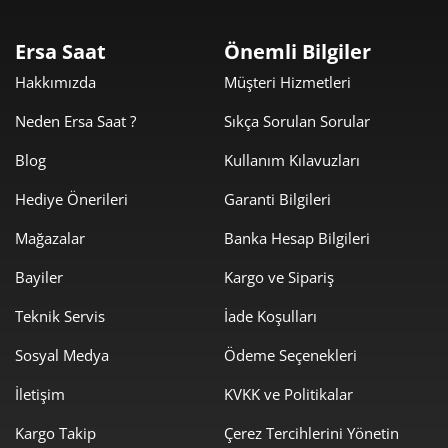
25.169,50 ₺
50.339,00 ₺
2
Ersa Saat
Önemli Bilgiler
17.607,21 ₺
52.821,62 ₺
3
Hakkımızda
Müşteri Hizmetleri
13.469,71 ₺
53.878,84 ₺
4
Neden Ersa Saat ?
Sıkça Sorulan Sorular
10.994,65 ₺
54.973,24 ₺
5
Blog
Kullanım Kılavuzları
Hediye Önerileri
Garanti Bilgileri
9.353,21 ₺
56.119,29 ₺
6
Mağazalar
Banka Hesap Bilgileri
8.187,73 ₺
57.314,13 ₺
7
Bayiler
Kargo ve Sipariş
7.320,12 ₺
58.560,96 ₺
8
Teknik Servis
İade Koşulları
6.650,68 ₺
59.856,12 ₺
9
Sosyal Medya
Ödeme Seçenekleri
İletişim
KVKK ve Politikalar
Kargo Takip
Çerez Tercihlerini Yönetin