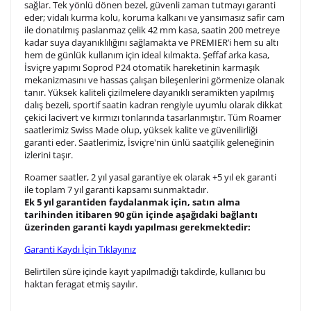
sağlar. Tek yönlü dönen bezel, güvenli zaman tutmayı garanti
3. Satır
10
/ 10
eder; vidalı kurma kolu, koruma kalkanı ve yansımasız safir cam
ile donatılmış paslanmaz çelik 42 mm kasa, saatin 200 metreye
kadar suya dayanıklılığını sağlamakta ve PREMIER’i hem su altı
Lütfen font seçiniz
hem de günlük kullanım için ideal kılmakta. Şeffaf arka kasa,
İsviçre yapımı Soprod P24 otomatik hareketinin karmaşık
mekanizmasını ve hassas çalışan bileşenlerini görmenize olanak
tanır. Yüksek kaliteli çizilmelere dayanıklı seramikten yapılmış
Ön İzleme
Kişiselleştir
Vazgeç
dalış bezeli, sportif saatin kadran rengiyle uyumlu olarak dikkat
çekici lacivert ve kırmızı tonlarında tasarlanmıştır. Tüm Roamer
saatlerimiz Swiss Made olup, yüksek kalite ve güvenilirliği
garanti eder. Saatlerimiz, İsviçre'nin ünlü saatçilik geleneğinin
Kişiselleştirilmiş ürünlerin teslim süresi gravür işleme
izlerini taşır.
sebebi ile 1-2 iş günü uzamaktadır. Gravür İşlemi
tamamlandıktan sonra siparişiniz kargoya verilecektir.
Roamer saatler, 2 yıl yasal garantiye ek olarak +5 yıl ek garanti
Kişiselleştirilmiş
iade ve değişim
ile toplam 7 yıl garanti kapsamı sun
maktadır.
Ek
5 yıl
garantiden faydalanmak için, satın alma
ürünlerde
yapılamaz.
tarihinden itibaren 90 gün içinde aşağıdaki bağlantı
üzerinden garanti kaydı yapılması gerekmektedir:
Garanti Kaydı İçin Tıklayınız
Belirtilen süre içinde kayıt yapılmadığı takdirde, kullanıcı bu
haktan feragat etmiş sayılır.