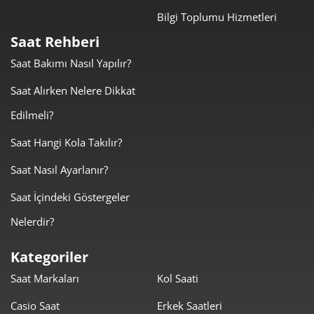
Bilgi Toplumu Hizmetleri
Taksit
Taksit Tutarı
Toplam Tutar
Saat Rehberi
50.339,00 ₺
50.339,00 ₺
Tek Çekim
Saat Bakımı Nasıl Yapılır?
25.169,50 ₺
50.339,00 ₺
Saat Alırken Nelere Dikkat
2
Edilmeli?
17.607,21 ₺
52.821,62 ₺
3
Saat Hangi Kola Takılır?
13.469,71 ₺
53.878,84 ₺
4
Saat Nasıl Ayarlanır?
10.994,65 ₺
54.973,24 ₺
5
Saat İçindeki Göstergeler
9.353,21 ₺
56.119,29 ₺
6
Nelerdir?
8.187,73 ₺
57.314,13 ₺
7
Kategoriler
Saat Markaları
Kol Saati
7.320,12 ₺
58.560,96 ₺
8
Casio Saat
Erkek Saatleri
6.650,68 ₺
59.856,12 ₺
9