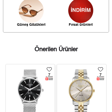
8.187,73 ₺
57.314,13 ₺
7
7.320,12 ₺
58.560,96 ₺
8
Güneş Gözükleri
Fırsat ürünleri
6.650,68 ₺
59.856,12 ₺
9
Önerilen Ürünler
Taksit
Taksit Tutarı
Toplam Tutar
50.339,00 ₺
50.339,00 ₺
Tek Çekim
25.169,50 ₺
50.339,00 ₺
2
17.607,21 ₺
52.821,62 ₺
3
13.469,71 ₺
53.878,84 ₺