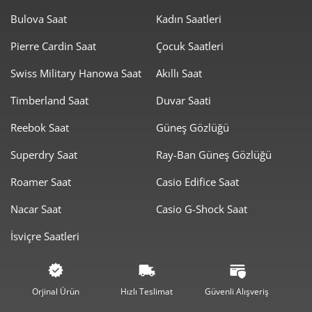
Bulova Saat
Kadın Saatleri
Pierre Cardin Saat
Çocuk Saatleri
Swiss Military Hanowa Saat
Akıllı Saat
Timberland Saat
Duvar Saati
Taksit
Taksit Tutarı
Toplam Tutar
Reebok Saat
Güneş Gözlüğü
50.339,00 ₺
50.339,00 ₺
Tek Çekim
Superdry Saat
Ray-Ban Güneş Gözlüğü
25.169,50 ₺
50.339,00 ₺
2
Roamer Saat
Casio Edifice Saat
17.607,21 ₺
52.821,62 ₺
3
Nacar Saat
Casio G-Shock Saat
13.469,71 ₺
53.878,84 ₺
4
İsviçre Saatleri
10.994,65 ₺
54.973,24 ₺
5
9.353,21 ₺
56.119,29 ₺
6
Orjinal Ürün
Hızlı Teslimat
Güvenli Alışveriş