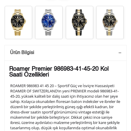
Saatini Kişiselleştir
Ürün Bilgisi
Lütfen aşağıdaki formu doldurunuz. Saatinizin metal
Roamer Premier 986983-41-45-20 Kol
arka kapağına gravür tekniği ile formda belirtmiş
Saati Özellikleri
olduğunuz şekilde işlenecektir.
ROAMER 986983 41 45 20 – Sportif Güç ve İsviçre Hassasiyeti
ROAMER OF SWITZERLAND’ın yeni PREMIER modeli 986983-41-
45-20, yüksek kaliteli bir dalış saati için ihtiyacınız olan her şeye
1. Satır
10
/ 10
sahip. Kolayca okunabilen floresan baton indeksler ve ibreler ile
düzenli bir şekilde yerleştirilmiş güneş ışığı efektli kadran, bir
dress-diver saatin sportif görünümünü vintage estetiği ile
2. Satır
mükemmel bir şekilde birleştiriyor. Dikkat çekici ince saniye
10
/ 10
ibresi, üzerine aydınlatıcı malzeme yerleştirilmiş bir kare şekliyle
tasarlanmış olup, düşük ışık koşullarında optimal okunabilirlik