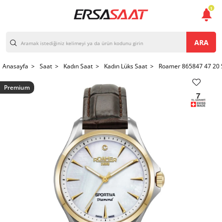
1
ARA
Anasayfa >
Saat >
Kadın Saat >
Kadın Lüks Saat >
Roamer 865847 47 20 5
Premium