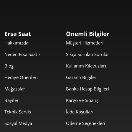
20.339,00 ₺
20.339,00 ₺
Tek Çekim
10.169,50 ₺
20.339,00 ₺
2
Ersa Saat
Önemli Bilgiler
7.114,03 ₺
21.342,08 ₺
3
Hakkımızda
Müşteri Hizmetleri
5.442,31 ₺
21.769,24 ₺
4
Neden Ersa Saat ?
Sıkça Sorulan Sorular
4.442,28 ₺
22.211,42 ₺
5
Blog
Kullanım Kılavuzları
Hediye Önerileri
Garanti Bilgileri
3.779,08 ₺
22.674,47 ₺
6
Mağazalar
Banka Hesap Bilgileri
3.308,18 ₺
23.157,24 ₺
7
Bayiler
Kargo ve Sipariş
2.957,63 ₺
23.661,01 ₺
8
Teknik Servis
İade Koşulları
2.687,14 ₺
24.184,30 ₺
9
Sosyal Medya
Ödeme Seçenekleri