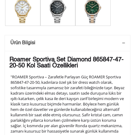
Saatini Kişiselleştir
Ürün Bilgisi
Lütfen aşağıdaki formu doldurunuz. Saatinizin metal
Roamer Sportiva Set Diamond 865847-47-
arka kapağına gravür tekniği ile formda belirtmiş
20-50 Kol Saati Özellikleri
olduğunuz şekilde işlenecektir.
"ROAMER Sportiva – Zarafetle Parlayan Güç ROAMER Sportiva
865847-47-20-50, kadınlara özel şık bir dress watch olarak,
sofistike tasarımıyla zamansız bir zarafeti bileğinizde taşır. Beyaz
1. Satır
10
/ 10
kadranı üzerindeki elmas detayı, saatin sade duruşuna lüks bir
ışıltı katarken, çelik kasa ile deri kayışın zarif birleşimi modern ve
klasik tarzı kusursuz biçimde harmanlar. Böylece hem günlük
2. Satır
hem de özel davetler ve günlerde kullanabileceğiniz alternatif
10
/ 10
kullanımlı bir saat elde etmiş olursunuz. Safir kristal cam, camın
parlaklığını yıllarca korurken çizilmelere karşı üstün koruma
sağlar. İç kısmında yer alan güvenilir Ronda quartz mekanizma,
3. Satır
10
/ 10
zamanı kusursuz bir hassasiyetle sunarak günlük kullanımda