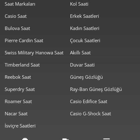
Saat Markaları
Kol Saati
2.957,63 ₺
23.661,01 ₺
8
Casio Saat
Erkek Saatleri
2.687,14 ₺
24.184,30 ₺
9
Bulova Saat
Kadın Saatleri
Pierre Cardin Saat
Çocuk Saatleri
Swiss Military Hanowa Saat
Akıllı Saat
Timberland Saat
Duvar Saati
Taksit
Taksit Tutarı
Toplam Tutar
Reebok Saat
Güneş Gözlüğü
20.339,00 ₺
20.339,00 ₺
Tek Çekim
Superdry Saat
Ray-Ban Güneş Gözlüğü
10.169,50 ₺
20.339,00 ₺
2
Roamer Saat
Casio Edifice Saat
7.114,03 ₺
21.342,08 ₺
3
Nacar Saat
Casio G-Shock Saat
5.442,31 ₺
21.769,24 ₺
4
İsviçre Saatleri
4.442,28 ₺
22.211,42 ₺
5