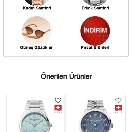
5
Kadın Saatleri
Erkek Saatleri
3.779,08 ₺
22.674,47 ₺
6
3.308,18 ₺
23.157,24 ₺
7
2.957,63 ₺
23.661,01 ₺
8
Güneş Gözükleri
Fırsat ürünleri
2.687,14 ₺
24.184,30 ₺
9
Önerilen Ürünler
Taksit
Taksit Tutarı
Toplam Tutar
20.339,00 ₺
20.339,00 ₺
Tek Çekim
10.169,50 ₺
20.339,00 ₺
2