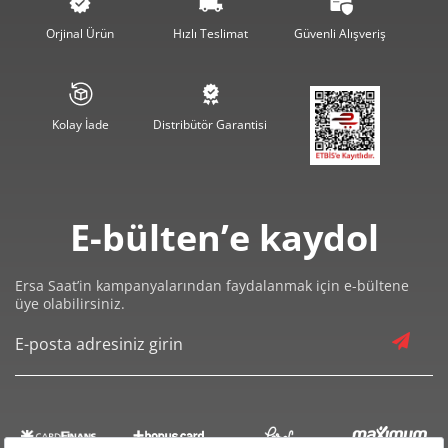
3.779,08 ₺
22.674,47 ₺
6
Orjinal Ürün
Hızlı Teslimat
Güvenli Alışveriş
3.308,18 ₺
23.157,24 ₺
7
2.957,63 ₺
23.661,01 ₺
8
Kolay İade
Distribütör Garantisi
2.687,14 ₺
24.184,30 ₺
9
E-bülten’e kaydol
Ersa Saat’in kampanyalarından faydalanmak için e-bültene
üye olabilirsiniz.
Taksit
Taksit Tutarı
Toplam Tutar
20.339,00 ₺
20.339,00 ₺
Tek Çekim
10.169,50 ₺
20.339,00 ₺
2