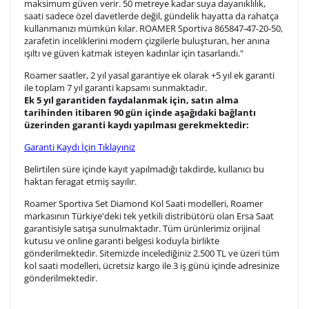
maksimum güven verir. 50 metreye kadar suya dayanıklılık,
saati sadece özel davetlerde değil, gündelik hayatta da rahatça
Lütfen font seçiniz
kullanmanızı mümkün kılar. ROAMER Sportiva 865847-47-20-50,
zarafetin inceliklerini modern çizgilerle buluşturan, her anına
ışıltı ve güven katmak isteyen kadınlar için tasarlandı."
Ön İzleme
Kişiselleştir
Vazgeç
Roamer saatler, 2 yıl yasal garantiye ek olarak +5 yıl ek garanti
ile toplam 7 yıl garanti kapsamı sun
maktadır.
Ek
5 yıl
garantiden faydalanmak için, satın alma
tarihinden itibaren 90 gün içinde aşağıdaki bağlantı
Kişiselleştirilmiş ürünlerin teslim süresi gravür işleme
üzerinden garanti kaydı yapılması gerekmektedir:
sebebi ile 1-2 iş günü uzamaktadır. Gravür İşlemi
Garanti Kaydı İçin Tıklayınız
tamamlandıktan sonra siparişiniz kargoya verilecektir.
Kişiselleştirilmiş
iade ve değişim
Belirtilen süre içinde kayıt yapılmadığı takdirde, kullanıcı bu
ürünlerde
yapılamaz.
haktan feragat etmiş sayılır.
Roamer Sportiva Set Diamond Kol Saati modelleri, Roamer
markasının Türkiye'deki tek yetkili distribütörü olan Ersa Saat
garantisiyle satışa sunulmaktadır. Tüm ürünlerimiz orijinal
kutusu ve online garanti belgesi koduyla birlikte
gönderilmektedir. Sitemizde incelediğiniz 2.500 TL ve üzeri tüm
kol saati modelleri, ücretsiz kargo ile 3 iş günü içinde adresinize
gönderilmektedir.