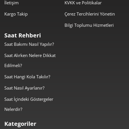
İletişim
KVKK ve Politikalar
Kargo Takip
Çerez Tercihlerini Yönetin
Bilgi Toplumu Hizmetleri
Taksit
Taksit Tutarı
Toplam Tutar
Saat Rehberi
20.339,00 ₺
20.339,00 ₺
Tek Çekim
Saat Bakımı Nasıl Yapılır?
10.169,50 ₺
20.339,00 ₺
Saat Alırken Nelere Dikkat
2
Edilmeli?
7.114,03 ₺
21.342,08 ₺
3
Saat Hangi Kola Takılır?
5.442,31 ₺
21.769,24 ₺
4
Saat Nasıl Ayarlanır?
4.442,28 ₺
22.211,42 ₺
5
Saat İçindeki Göstergeler
3.779,08 ₺
22.674,47 ₺
6
Nelerdir?
3.308,18 ₺
23.157,24 ₺
7
Kategoriler