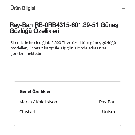
Saatini Kişiselleştir
Ürün Bilgisi
Lütfen aşağıdaki formu doldurunuz. Saatinizin metal
Ray-Ban RB-0RB4315-601.39-51 Güneş
arka kapağına gravür tekniği ile formda belirtmiş
Gözlüğü Özellikleri
olduğunuz şekilde işlenecektir.
Sitemizde incelediğiniz 2.500 TL ve üzeri tüm güneş gözlüğü
modelleri, ücretsiz kargo ile 3 iş günü içinde adresinize
gönderilmektedir.
1. Satır
10
/ 10
2. Satır
10
/ 10
Genel Özellikler
3. Satır
10
/ 10
Marka / Koleksiyon
Ray-Ban
Lütfen font seçiniz
Cinsiyet
Unisex
Ön İzleme
Kişiselleştir
Vazgeç