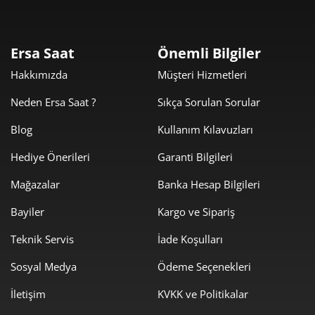
Taksit
Taksit Tutarı
Toplam Tutar
7.419,00 ₺
7.419,00 ₺
Tek Çekim
Ersa Saat
Önemli Bilgiler
Hakkımızda
Müşteri Hizmetleri
3.709,50 ₺
7.419,00 ₺
2
Neden Ersa Saat ?
Sıkça Sorulan Sorular
2.594,96 ₺
7.784,89 ₺
3
Blog
Kullanım Kılavuzları
1.985,18 ₺
7.940,70 ₺
4
Hediye Önerileri
Garanti Bilgileri
1.620,40 ₺
8.102,00 ₺
5
Mağazalar
Banka Hesap Bilgileri
1.378,48 ₺
8.270,90 ₺
6
Bayiler
Kargo ve Sipariş
1.206,71 ₺
8.447,00 ₺
Teknik Servis
İade Koşulları
7
Sosyal Medya
Ödeme Seçenekleri
1.078,84 ₺
8.630,76 ₺
8
İletişim
KVKK ve Politikalar
980,18 ₺
8.821,64 ₺
9