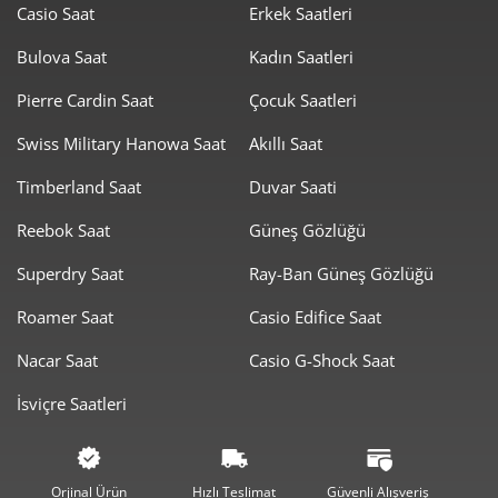
Casio Saat
Erkek Saatleri
1.078,84 ₺
8.630,76 ₺
8
Bulova Saat
Kadın Saatleri
980,18 ₺
8.821,64 ₺
Pierre Cardin Saat
Çocuk Saatleri
9
Swiss Military Hanowa Saat
Akıllı Saat
Timberland Saat
Duvar Saati
Reebok Saat
Güneş Gözlüğü
Taksit
Taksit Tutarı
Toplam Tutar
Superdry Saat
Ray-Ban Güneş Gözlüğü
7.419,00 ₺
7.419,00 ₺
Roamer Saat
Casio Edifice Saat
Tek Çekim
Nacar Saat
Casio G-Shock Saat
3.709,50 ₺
7.419,00 ₺
2
İsviçre Saatleri
2.594,96 ₺
7.784,89 ₺
3
1.985,18 ₺
7.940,70 ₺
4
Orjinal Ürün
Hızlı Teslimat
Güvenli Alışveriş