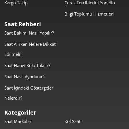
Kargo Takip
Çerez Tercihlerini Yönetin
Bilgi Toplumu Hizmetleri
Saat Rehberi
Saat Bakımı Nasıl Yapılır?
Taksit
Taksit Tutarı
Toplam Tutar
Saat Alırken Nelere Dikkat
7.419,00 ₺
7.419,00 ₺
Tek Çekim
Edilmeli?
3.709,50 ₺
7.419,00 ₺
2
Saat Hangi Kola Takılır?
Saat Nasıl Ayarlanır?
2.594,96 ₺
7.784,89 ₺
3
Saat İçindeki Göstergeler
1.985,18 ₺
7.940,70 ₺
4
Nelerdir?
1.620,40 ₺
8.102,00 ₺
5
Kategoriler
1.378,48 ₺
8.270,90 ₺
6
Saat Markaları
Kol Saati
1.206,71 ₺
8.447,00 ₺
7