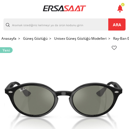
1
ARA
Anasayfa >
Güneş Gözlüğü >
Unisex Güneş Gözlüğü Modelleri >
Ray-Ban 
Yeni