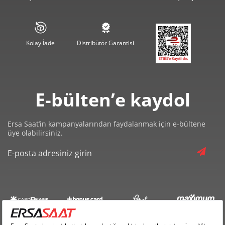
1.620,40 ₺
8.102,00 ₺
5
1.378,48 ₺
8.270,90 ₺
6
Kolay İade
Distribütör Garantisi
1.206,71 ₺
8.447,00 ₺
7
1.078,84 ₺
8.630,76 ₺
8
E-bülten’e kaydol
980,18 ₺
8.821,64 ₺
9
Ersa Saat’in kampanyalarından faydalanmak için e-bültene
üye olabilirsiniz.
Taksit
Taksit Tutarı
Toplam Tutar
7.419,00 ₺
7.419,00 ₺
Tek Çekim
3.709,50 ₺
7.419,00 ₺
2