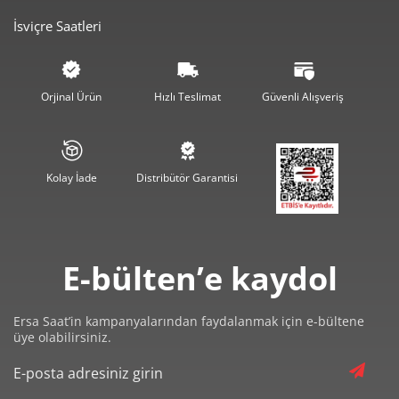
İsviçre Saatleri
2.612,45 ₺
7.837,36 ₺
3
1.998,56 ₺
7.994,22 ₺
4
Orjinal Ürün
Hızlı Teslimat
Güvenli Alışveriş
1.631,32 ₺
8.156,60 ₺
5
1.387,77 ₺
8.326,64 ₺
6
Kolay İade
Distribütör Garantisi
1.214,85 ₺
8.503,93 ₺
7
1.086,12 ₺
8.688,93 ₺
8
E-bülten’e kaydol
986,79 ₺
8.881,09 ₺
9
Ersa Saat’in kampanyalarından faydalanmak için e-bültene
üye olabilirsiniz.