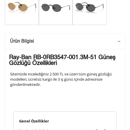
Saatini Kişiselleştir
Ürün Bilgisi
Lütfen aşağıdaki formu doldurunuz. Saatinizin metal
Ray-Ban RB-0RB3547-001.3M-51 Güneş
arka kapağına gravür tekniği ile formda belirtmiş
Gözlüğü Özellikleri
olduğunuz şekilde işlenecektir.
Sitemizde incelediğiniz 2.500 TL ve üzeri tüm güneş gözlüğü
modelleri, ücretsiz kargo ile 3 iş günü içinde adresinize
gönderilmektedir.
1. Satır
10
/ 10
2. Satır
10
/ 10
Genel Özellikler
3. Satır
10
/ 10