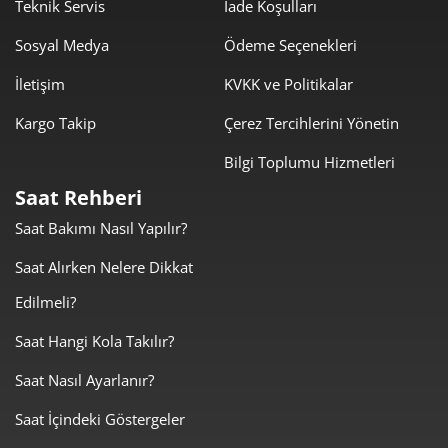
1.214,85 ₺
8.503,93 ₺
Teknik Servis
İade Koşulları
7
Sosyal Medya
Ödeme Seçenekleri
1.086,12 ₺
8.688,93 ₺
8
İletişim
KVKK ve Politikalar
986,79 ₺
8.881,09 ₺
9
Kargo Takip
Çerez Tercihlerini Yönetin
Bilgi Toplumu Hizmetleri
Saat Rehberi
Saat Bakımı Nasıl Yapılır?
Taksit
Taksit Tutarı
Toplam Tutar
Saat Alırken Nelere Dikkat
7.469,00 ₺
7.469,00 ₺
Tek Çekim
Edilmeli?
3.734,50 ₺
7.469,00 ₺
2
Saat Hangi Kola Takılır?
Saat Nasıl Ayarlanır?
2.612,45 ₺
7.837,36 ₺
3
Saat İçindeki Göstergeler
1.998,56 ₺
7.994,22 ₺
4