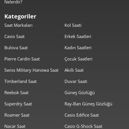
Nelerdir?
1.631,32 ₺
8.156,60 ₺
5
Kategoriler
1.387,77 ₺
8.326,64 ₺
6
Saat Markaları
Kol Saati
1.214,85 ₺
8.503,93 ₺
7
Casio Saat
Erkek Saatleri
1.086,12 ₺
8.688,93 ₺
8
Bulova Saat
Kadın Saatleri
986,79 ₺
8.881,09 ₺
Pierre Cardin Saat
Çocuk Saatleri
9
Swiss Military Hanowa Saat
Akıllı Saat
Timberland Saat
Duvar Saati
Reebok Saat
Güneş Gözlüğü
Taksit
Taksit Tutarı
Toplam Tutar
Superdry Saat
Ray-Ban Güneş Gözlüğü
7.469,00 ₺
7.469,00 ₺
Roamer Saat
Casio Edifice Saat
Tek Çekim
Nacar Saat
Casio G-Shock Saat
3.734,50 ₺
7.469,00 ₺
2