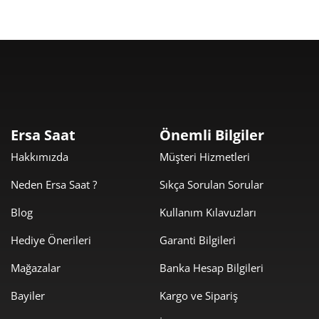
Taksit
Taksit Tutarı
Toplam Tutar
7.469,00 ₺
7.469,00 ₺
Tek Çekim
Ersa Saat
Önemli Bilgiler
Hakkımızda
Müşteri Hizmetleri
3.734,50 ₺
7.469,00 ₺
2
Neden Ersa Saat ?
Sıkça Sorulan Sorular
2.612,45 ₺
7.837,36 ₺
3
Blog
Kullanım Kılavuzları
1.998,56 ₺
7.994,22 ₺
4
Hediye Önerileri
Garanti Bilgileri
1.631,32 ₺
8.156,60 ₺
5
Mağazalar
Banka Hesap Bilgileri
1.387,77 ₺
8.326,64 ₺
6
Bayiler
Kargo ve Sipariş