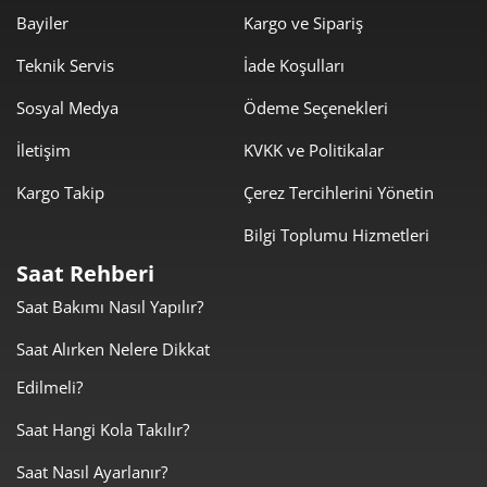
1.463,95 ₺
8.783,72 ₺
6
Bayiler
Kargo ve Sipariş
1.281,53 ₺
8.970,74 ₺
Teknik Servis
İade Koşulları
7
Sosyal Medya
Ödeme Seçenekleri
1.145,74 ₺
9.165,89 ₺
8
İletişim
KVKK ve Politikalar
1.040,96 ₺
9.368,61 ₺
9
Kargo Takip
Çerez Tercihlerini Yönetin
Bilgi Toplumu Hizmetleri
Saat Rehberi
Saat Bakımı Nasıl Yapılır?
Taksit
Taksit Tutarı
Toplam Tutar
Saat Alırken Nelere Dikkat
7.879,00 ₺
7.879,00 ₺
Tek Çekim
Edilmeli?
3.939,50 ₺
7.879,00 ₺
2
Saat Hangi Kola Takılır?
Saat Nasıl Ayarlanır?
2.755,86 ₺
8.267,58 ₺
3