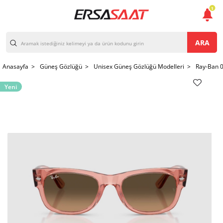
1
ARA
Anasayfa >
Güneş Gözlüğü >
Unisex Güneş Gözlüğü Modelleri >
Ray-Ban 
Yeni