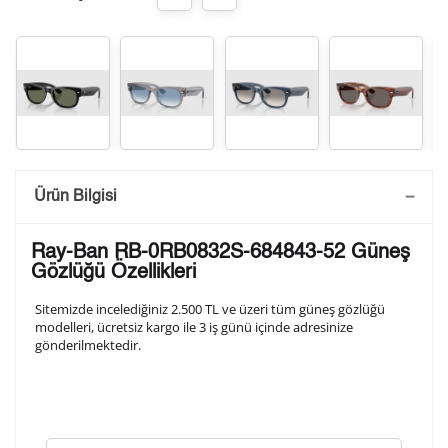
Saatini Kişiselleştir
Ürün Bilgisi
Lütfen aşağıdaki formu doldurunuz. Saatinizin metal
Ray-Ban RB-0RB0832S-684843-52 Güneş
arka kapağına gravür tekniği ile formda belirtmiş
Gözlüğü Özellikleri
olduğunuz şekilde işlenecektir.
Sitemizde incelediğiniz 2.500 TL ve üzeri tüm güneş gözlüğü
modelleri, ücretsiz kargo ile 3 iş günü içinde adresinize
gönderilmektedir.
1. Satır
10
/ 10
2. Satır
10
/ 10