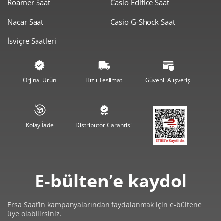
7.879,00 ₺
7.879,00 ₺
Roamer Saat
Casio Edifice Saat
Tek Çekim
Nacar Saat
Casio G-Shock Saat
3.939,50 ₺
7.879,00 ₺
2
İsviçre Saatleri
2.755,86 ₺
8.267,58 ₺
3
2.108,26 ₺
8.433,05 ₺
4
Orjinal Ürün
Hızlı Teslimat
Güvenli Alışveriş
1.720,87 ₺
8.604,35 ₺
5
1.463,95 ₺
8.783,72 ₺
6
Kolay İade
Distribütör Garantisi
1.281,53 ₺
8.970,74 ₺
7
1.145,74 ₺
9.165,89 ₺
8
E-bülten’e kaydol
1.040,96 ₺
9.368,61 ₺
9
Ersa Saat’in kampanyalarından faydalanmak için e-bültene
üye olabilirsiniz.