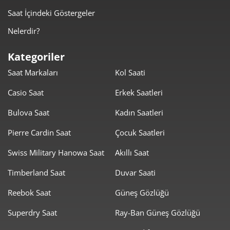
Saat İçindeki Göstergeler
2.108,26 ₺
8.433,05 ₺
4
Nelerdir?
1.720,87 ₺
8.604,35 ₺
5
Kategoriler
1.463,95 ₺
8.783,72 ₺
6
Saat Markaları
Kol Saati
1.281,53 ₺
8.970,74 ₺
7
Casio Saat
Erkek Saatleri
1.145,74 ₺
9.165,89 ₺
8
Bulova Saat
Kadın Saatleri
1.040,96 ₺
9.368,61 ₺
Pierre Cardin Saat
Çocuk Saatleri
9
Swiss Military Hanowa Saat
Akıllı Saat
Timberland Saat
Duvar Saati
Reebok Saat
Güneş Gözlüğü
Taksit
Taksit Tutarı
Toplam Tutar
Superdry Saat
Ray-Ban Güneş Gözlüğü