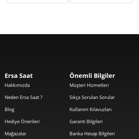
1.040,96 ₺
9.368,61 ₺
9
Taksit
Taksit Tutarı
Toplam Tutar
7.879,00 ₺
7.879,00 ₺
Tek Çekim
Ersa Saat
Önemli Bilgiler
Hakkımızda
Müşteri Hizmetleri
3.939,50 ₺
7.879,00 ₺
2
Neden Ersa Saat ?
Sıkça Sorulan Sorular
2.755,86 ₺
8.267,58 ₺
3
Blog
Kullanım Kılavuzları
2.108,26 ₺
8.433,05 ₺
4
Hediye Önerileri
Garanti Bilgileri
1.720,87 ₺
8.604,35 ₺
5
Mağazalar
Banka Hesap Bilgileri