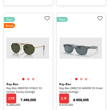
Yeni
Yeni
Fırsat
Ray-Ban
Ray-Ban
Ray-Ban 0RB3765 919631 53
Ray-Ban 0RB2132 64503R 55 Erkek
Unisex Güneş Gözlüğü
Güneş Gözlüğü
10
9
7.469,00₺
8.659,00₺
8.299,00₺
9.619,00₺