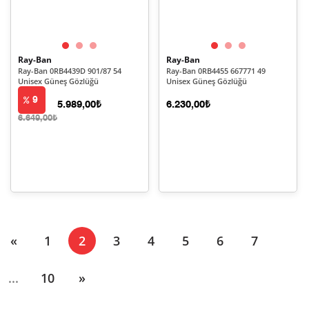
Ray-Ban
Ray-Ban
Ray-Ban 0RB4439D 901/87 54
Ray-Ban 0RB4455 667771 49
Unisex Güneş Gözlüğü
Unisex Güneş Gözlüğü
9
5.989,00₺
6.230,00₺
6.649,00₺
(current)
«
1
2
3
4
5
6
7
...
10
»