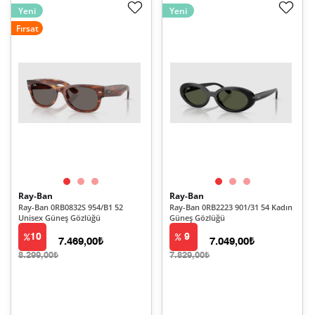
Yeni
Yeni
Fırsat
Ray-Ban
Ray-Ban
Ray-Ban 0RB0832S 954/B1 52
Ray-Ban 0RB2223 901/31 54 Kadın
Unisex Güneş Gözlüğü
Güneş Gözlüğü
10
9
7.469,00₺
7.049,00₺
8.299,00₺
7.829,00₺