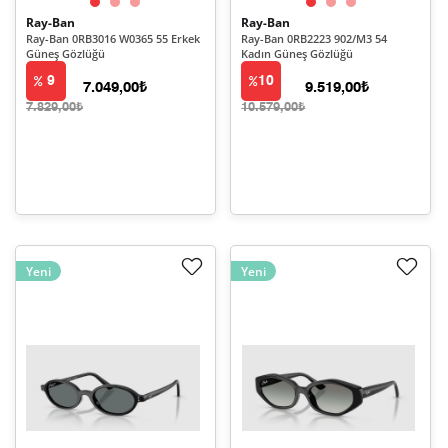
Ray-Ban
Ray-Ban
Ray-Ban 0RB3016 W0365 55 Erkek
Ray-Ban 0RB2223 902/M3 54
Güneş Gözlüğü
Kadın Güneş Gözlüğü
9
10
7.049,00₺
9.519,00₺
7.829,00₺
10.579,00₺
Yeni
Yeni