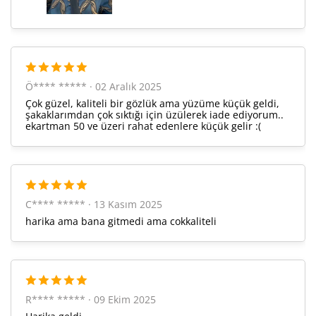
Taksit
Taksit Tutarı
Toplam Tutar
Ö**** ***** · 02 Aralık 2025
18.770,00 ₺
18.770,00 ₺
Tek Çekim
Çok güzel, kaliteli bir gözlük ama yüzüme küçük geldi,
şakaklarımdan çok sıktığı için üzülerek iade ediyorum..
ekartman 50 ve üzeri rahat edenlere küçük gelir :(
9.385,00 ₺
18.770,00 ₺
2
6.565,23 ₺
19.695,70 ₺
3
5.022,48 ₺
20.089,91 ₺
4
C**** ***** · 13 Kasım 2025
harika ama bana gitmedi ama cokkaliteli
4.099,60 ₺
20.497,98 ₺
5
3.487,55 ₺
20.925,31 ₺
6
3.052,98 ₺
21.370,83 ₺
7
R**** ***** · 09 Ekim 2025