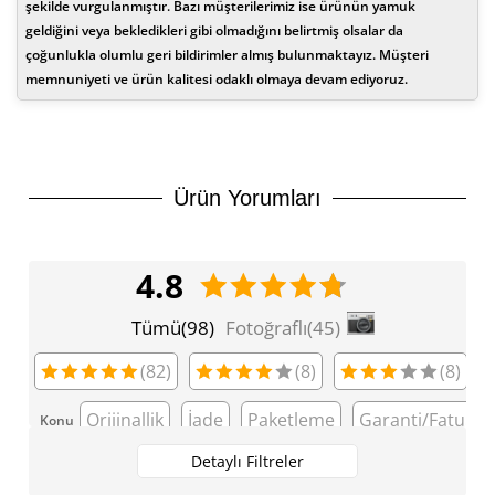
şekilde vurgulanmıştır. Bazı müşterilerimiz ise ürünün yamuk
İade
6.565,23 ₺
19.695,70 ₺
3
- Kargonuz elinize ulaştığı tarihten itibaren 14 gün içerisinde
geldiğini veya bekledikleri gibi olmadığını belirtmiş olsalar da
iade edebilirsiniz.
çoğunlukla olumlu geri bildirimler almış bulunmaktayız. Müşteri
5.022,48 ₺
20.089,91 ₺
4
memnuniyeti ve ürün kalitesi odaklı olmaya devam ediyoruz.
4.099,60 ₺
20.497,98 ₺
5
3.487,55 ₺
20.925,31 ₺
6
Ürün Yorumları
3.052,98 ₺
21.370,83 ₺
7
2.729,47 ₺
21.835,74 ₺
8
4.8
2.479,85 ₺
22.318,67 ₺
9
Fotoğraflı(45)
Tümü(98)
(82)
(8)
(8)
Orijinallik
İade
Paketleme
Garanti/Fatura
Konu
Detaylı Filtreler
Taksit
Taksit Tutarı
Toplam Tutar