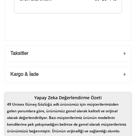
Taksitler
Kargo & İade
Kargo ve Sipariş
Yapay Zeka Değerlendirme Özeti
Taksit
Taksit Tutarı
Toplam Tutar
- Sipariş gönderimi 3 iş günü içerisinde yapılmaktadır. Resmi
49 Unisex Güneş Gözlüğü adlı ürünümüz için müşterilerimizden
bayram ve hafta sonu verilen siparişler tatil bitiminde kargoya
verilir.
gelen yorumlara göre, ürünümüz genel olarak kaliteli ve orijinal
18.770,00 ₺
18.770,00 ₺
Tek Çekim
- İnternet mağazamızdan yapacağınız tüm alışverişlerde
olarak değerlendiriliyor. Bazı müşterilerimiz ürünün modelinin
Türkiye'nin her yerine ile 2.500₺ ve üzeri alışverişlerde kargo
kendilerine pek yakışmadığını belirtse de genel olarak müşterilerimiz
9.385,00 ₺
18.770,00 ₺
ücretsiz gönderim sağlanmaktadır.
2
ürünümüzü beğenmiştir. Ürünün orijinalliği ve sağlamlığı olumlu