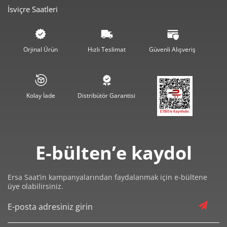
3.487,55 ₺
20.925,31 ₺
6
İsviçre Saatleri
3.052,98 ₺
21.370,83 ₺
7
Orjinal Ürün
Hızlı Teslimat
Güvenli Alışveriş
2.729,47 ₺
21.835,74 ₺
8
2.479,85 ₺
22.318,67 ₺
9
Kolay İade
Distribütör Garantisi
E-bülten’e kaydol
Taksit
Taksit Tutarı
Toplam Tutar
18.770,00 ₺
18.770,00 ₺
Tek Çekim
Ersa Saat’in kampanyalarından faydalanmak için e-bültene
üye olabilirsiniz.
9.385,00 ₺
18.770,00 ₺
2
6.565,23 ₺
19.695,70 ₺
3