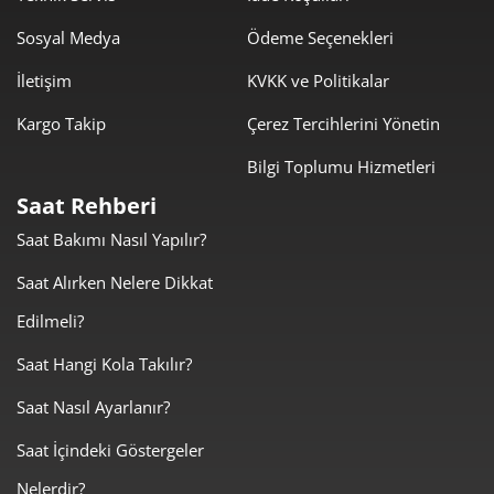
Sosyal Medya
Ödeme Seçenekleri
İletişim
KVKK ve Politikalar
Taksit
Taksit Tutarı
Toplam Tutar
Kargo Takip
Çerez Tercihlerini Yönetin
18.770,00 ₺
18.770,00 ₺
Tek Çekim
Bilgi Toplumu Hizmetleri
9.385,00 ₺
18.770,00 ₺
2
Saat Rehberi
6.565,23 ₺
19.695,70 ₺
Saat Bakımı Nasıl Yapılır?
3
Saat Alırken Nelere Dikkat
5.022,48 ₺
20.089,91 ₺
4
Edilmeli?
4.099,60 ₺
20.497,98 ₺
5
Saat Hangi Kola Takılır?
3.487,55 ₺
20.925,31 ₺
6
Saat Nasıl Ayarlanır?
3.052,98 ₺
21.370,83 ₺
7
Saat İçindeki Göstergeler
2.729,47 ₺
21.835,74 ₺
Nelerdir?
8