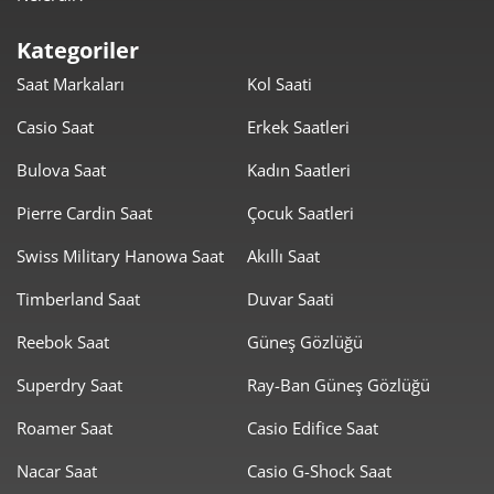
2.479,85 ₺
22.318,67 ₺
9
Kategoriler
Saat Markaları
Kol Saati
Casio Saat
Erkek Saatleri
Bulova Saat
Kadın Saatleri
Taksit
Taksit Tutarı
Toplam Tutar
Pierre Cardin Saat
Çocuk Saatleri
Swiss Military Hanowa Saat
Akıllı Saat
18.770,00 ₺
18.770,00 ₺
Tek Çekim
Timberland Saat
Duvar Saati
9.385,00 ₺
18.770,00 ₺
2
Reebok Saat
Güneş Gözlüğü
6.565,23 ₺
19.695,70 ₺
3
Superdry Saat
Ray-Ban Güneş Gözlüğü
5.022,48 ₺
20.089,91 ₺
4
Roamer Saat
Casio Edifice Saat
4.099,60 ₺
20.497,98 ₺
5
Nacar Saat
Casio G-Shock Saat