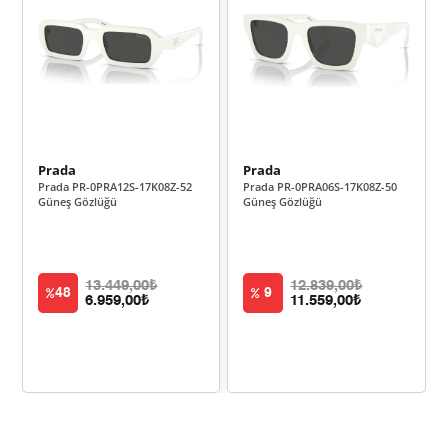
5.022,48 ₺
20.089,91 ₺
4
4.099,60 ₺
20.497,98 ₺
5
3.487,55 ₺
20.925,31 ₺
6
Prada
Prada
3.052,98 ₺
21.370,83 ₺
7
Prada PR-0PRA12S-17K08Z-52
Prada PR-0PRA06S-17K08Z-50
Güneş Gözlüğü
Güneş Gözlüğü
2.729,47 ₺
21.835,74 ₺
8
2.479,85 ₺
22.318,67 ₺
9
13.449,00₺
12.839,00₺
48
9
6.959,00₺
11.559,00₺
Taksit
Taksit Tutarı
Toplam Tutar