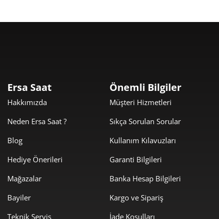
18.770,00 ₺
18.770,00 ₺
Tek Çekim
9.385,00 ₺
18.770,00 ₺
2
6.565,23 ₺
19.695,70 ₺
3
5.022,48 ₺
20.089,91 ₺
4
Ersa Saat
Önemli Bilgiler
4.099,60 ₺
20.497,98 ₺
5
Hakkımızda
Müşteri Hizmetleri
3.487,55 ₺
20.925,31 ₺
6
Neden Ersa Saat ?
Sıkça Sorulan Sorular
Blog
Kullanım Kılavuzları
3.052,98 ₺
21.370,83 ₺
7
Hediye Önerileri
Garanti Bilgileri
2.729,47 ₺
21.835,74 ₺
8
Mağazalar
Banka Hesap Bilgileri
2.479,85 ₺
22.318,67 ₺
9
Bayiler
Kargo ve Sipariş
Teknik Servis
İade Koşulları