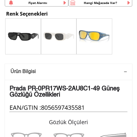
Fiyat Alarmı
Hangi Mağazada Var?
Renk Seçenekleri
Saatini Kişiselleştir
Ürün Bilgisi
Lütfen aşağıdaki formu doldurunuz. Saatinizin metal
Prada PR-0PR17WS-2AU8C1-49 Güneş
arka kapağına gravür tekniği ile formda belirtmiş
Gözlüğü Özellikleri
olduğunuz şekilde işlenecektir.
EAN/GTIN :
8056597435581
1. Satır
Gözlük Ölçüleri
10
/ 10