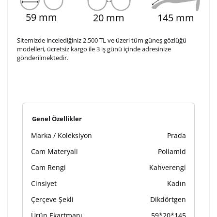
2. Satır
10
/ 10
59 mm
20 mm
145 mm
3. Satır
10
/ 10
Sitemizde incelediğiniz 2.500 TL ve üzeri tüm güneş gözlüğü
modelleri, ücretsiz kargo ile 3 iş günü içinde adresinize
gönderilmektedir.
Lütfen font seçiniz
Ön İzleme
Kişiselleştir
Vazgeç
Genel Özellikler
Kişiselleştirilmiş ürünlerin teslim süresi gravür işleme
Marka / Koleksiyon
Prada
sebebi ile 1-2 iş günü uzamaktadır. Gravür İşlemi
tamamlandıktan sonra siparişiniz kargoya verilecektir.
Cam Materyali
Poliamid
Kişiselleştirilmiş
iade ve değişim
Cam Rengi
Kahverengi
ürünlerde
yapılamaz.
Cinsiyet
Kadın
Çerçeve Şekli
Dikdörtgen
Ürün Ekartmanı
59*20*145