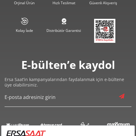
Orjinal Ürün
Hızlı Teslimat
Güvenli Alışveriş
3.682,21 ₺
18.411,05 ₺
5
3.132,48 ₺
18.794,87 ₺
6
Kolay İade
Distribütör Garantisi
2.742,15 ₺
19.195,04 ₺
7
2.451,58 ₺
19.612,61 ₺
8
E-bülten’e kaydol
2.227,37 ₺
20.046,37 ₺
9
Ersa Saat’in kampanyalarından faydalanmak için e-bültene
üye olabilirsiniz.
Taksit
Taksit Tutarı
Toplam Tutar
16.859,00 ₺
16.859,00 ₺
Tek Çekim