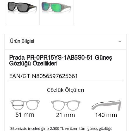
Saatini Kişiselleştir
Ürün Bilgisi
Lütfen aşağıdaki formu doldurunuz. Saatinizin metal
Prada PR-0PR15YS-1AB5S0-51 Güneş
arka kapağına gravür tekniği ile formda belirtmiş
Gözlüğü Özellikleri
olduğunuz şekilde işlenecektir.
EAN/GTIN
8056597625661
1. Satır
Gözlük Ölçüleri
10
/ 10
2. Satır
10
/ 10
51 mm
21 mm
140 mm
3. Satır
10
/ 10
Sitemizde incelediğiniz 2.500 TL ve üzeri tüm güneş gözlüğü