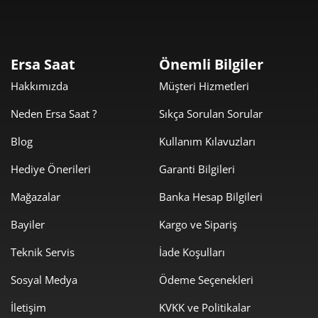
Taksit
Taksit Tutarı
Toplam Tutar
16.859,00 ₺
16.859,00 ₺
Tek Çekim
Ersa Saat
Önemli Bilgiler
Hakkımızda
Müşteri Hizmetleri
8.429,50 ₺
16.859,00 ₺
2
Neden Ersa Saat ?
Sıkça Sorulan Sorular
5.896,82 ₺
17.690,45 ₺
3
Blog
Kullanım Kılavuzları
4.511,13 ₺
18.044,53 ₺
4
Hediye Önerileri
Garanti Bilgileri
3.682,21 ₺
18.411,05 ₺
5
Mağazalar
Banka Hesap Bilgileri
3.132,48 ₺
18.794,87 ₺
6
Bayiler
Kargo ve Sipariş
2.742,15 ₺
19.195,04 ₺
Teknik Servis
İade Koşulları
7
Sosyal Medya
Ödeme Seçenekleri
2.451,58 ₺
19.612,61 ₺
8
İletişim
KVKK ve Politikalar
2.227,37 ₺
20.046,37 ₺
9