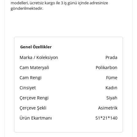
modelleri, ücretsiz kargo ile 3 iş günü içinde adresinize
gönderilmektedir.
Lütfen font seçiniz
Ön İzleme
Kişiselleştir
Vazgeç
Genel Özellikler
Kişiselleştirilmiş ürünlerin teslim süresi gravür işleme
Marka / Koleksiyon
Prada
sebebi ile 1-2 iş günü uzamaktadır. Gravür İşlemi
tamamlandıktan sonra siparişiniz kargoya verilecektir.
Cam Materyali
Polikarbon
Kişiselleştirilmiş
iade ve değişim
Cam Rengi
Füme
ürünlerde
yapılamaz.
Cinsiyet
Kadın
Çerçeve Rengi
Siyah
Çerçeve Şekli
Asimetrik
Ürün Ekartmanı
51*21*140