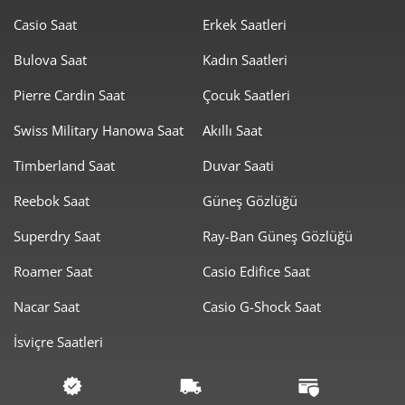
2.742,15 ₺
19.195,04 ₺
7
Casio Saat
Erkek Saatleri
2.451,58 ₺
19.612,61 ₺
8
Bulova Saat
Kadın Saatleri
2.227,37 ₺
20.046,37 ₺
Pierre Cardin Saat
Çocuk Saatleri
9
Swiss Military Hanowa Saat
Akıllı Saat
Timberland Saat
Duvar Saati
Reebok Saat
Güneş Gözlüğü
Taksit
Taksit Tutarı
Toplam Tutar
Superdry Saat
Ray-Ban Güneş Gözlüğü
16.859,00 ₺
16.859,00 ₺
Roamer Saat
Casio Edifice Saat
Tek Çekim
Nacar Saat
Casio G-Shock Saat
8.429,50 ₺
16.859,00 ₺
2
İsviçre Saatleri
5.896,82 ₺
17.690,45 ₺
3
4.511,13 ₺
18.044,53 ₺
4