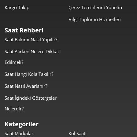
Kargo Takip
Çerez Tercihlerini Yönetin
Bilgi Toplumu Hizmetleri
Saat Rehberi
Saat Bakımı Nasıl Yapılır?
Taksit
Taksit Tutarı
Toplam Tutar
Saat Alırken Nelere Dikkat
16.859,00 ₺
16.859,00 ₺
Tek Çekim
Edilmeli?
8.429,50 ₺
16.859,00 ₺
2
Saat Hangi Kola Takılır?
Saat Nasıl Ayarlanır?
5.896,82 ₺
17.690,45 ₺
3
Saat İçindeki Göstergeler
4.511,13 ₺
18.044,53 ₺
4
Nelerdir?
3.682,21 ₺
18.411,05 ₺
5
Kategoriler
3.132,48 ₺
18.794,87 ₺
6
Saat Markaları
Kol Saati