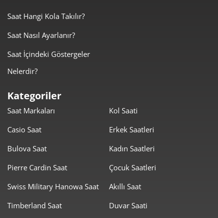
4.100,05 ₺
12.300,16 ₺
3
Saat Hangi Kola Takılır?
3.136,59 ₺
12.546,34 ₺
4
Saat Nasıl Ayarlanır?
2.560,24 ₺
12.801,19 ₺
5
Saat İçindeki Göstergeler
2.178,01 ₺
13.068,06 ₺
6
Nelerdir?
1.906,61 ₺
13.346,29 ₺
7
Kategoriler
Saat Markaları
Kol Saati
1.704,58 ₺
13.636,63 ₺
8
Casio Saat
Erkek Saatleri
1.548,69 ₺
13.938,23 ₺
9
Bulova Saat
Kadın Saatleri
Pierre Cardin Saat
Çocuk Saatleri
Swiss Military Hanowa Saat
Akıllı Saat
Timberland Saat
Duvar Saati
Taksit
Taksit Tutarı
Toplam Tutar