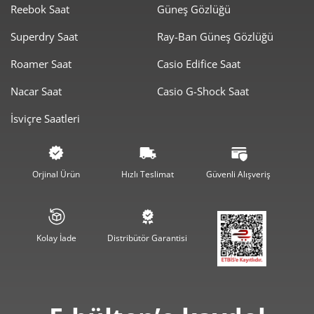
Reebok Saat
Güneş Gözlüğü
11.722,05 ₺
11.722,05 ₺
Tek Çekim
Superdry Saat
Ray-Ban Güneş Gözlüğü
5.861,03 ₺
11.722,05 ₺
2
Roamer Saat
Casio Edifice Saat
4.100,05 ₺
12.300,16 ₺
3
Nacar Saat
Casio G-Shock Saat
3.136,59 ₺
12.546,34 ₺
4
İsviçre Saatleri
2.560,24 ₺
12.801,19 ₺
5
2.178,01 ₺
13.068,06 ₺
6
Orjinal Ürün
Hızlı Teslimat
Güvenli Alışveriş
1.906,61 ₺
13.346,29 ₺
7
1.704,58 ₺
13.636,63 ₺
8
Kolay İade
Distribütör Garantisi
1.548,69 ₺
13.938,23 ₺
9