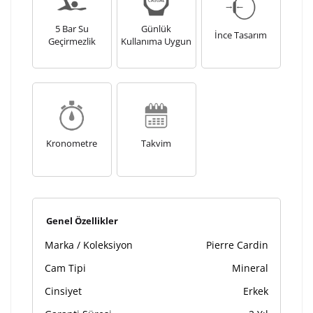
Lütfen font seçiniz
5 Bar Su
Günlük
İnce Tasarım
Geçirmezlik
Kullanıma Uygun
Ön İzleme
Kişiselleştir
Vazgeç
Kişiselleştirilmiş ürünlerin teslim süresi gravür işleme
sebebi ile 1-2 iş günü uzamaktadır. Gravür İşlemi
tamamlandıktan sonra siparişiniz kargoya verilecektir.
Kronometre
Takvim
Kişiselleştirilmiş
iade ve değişim
ürünlerde
yapılamaz.
Genel Özellikler
Marka / Koleksiyon
Pierre Cardin
Cam Tipi
Mineral
Cinsiyet
Erkek