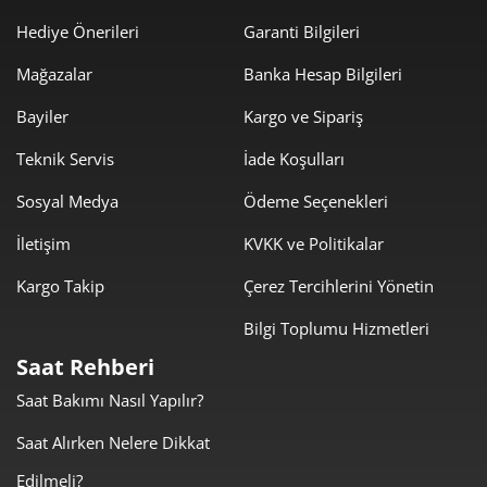
Hediye Önerileri
Garanti Bilgileri
2.178,01 ₺
13.068,06 ₺
6
Mağazalar
Banka Hesap Bilgileri
1.906,61 ₺
13.346,29 ₺
7
Bayiler
Kargo ve Sipariş
1.704,58 ₺
13.636,63 ₺
8
Teknik Servis
İade Koşulları
1.548,69 ₺
13.938,23 ₺
9
Sosyal Medya
Ödeme Seçenekleri
İletişim
KVKK ve Politikalar
Kargo Takip
Çerez Tercihlerini Yönetin
Bilgi Toplumu Hizmetleri
Taksit
Taksit Tutarı
Toplam Tutar
Saat Rehberi
11.722,05 ₺
11.722,05 ₺
Tek Çekim
Saat Bakımı Nasıl Yapılır?
5.861,03 ₺
11.722,05 ₺
Saat Alırken Nelere Dikkat
2
Edilmeli?