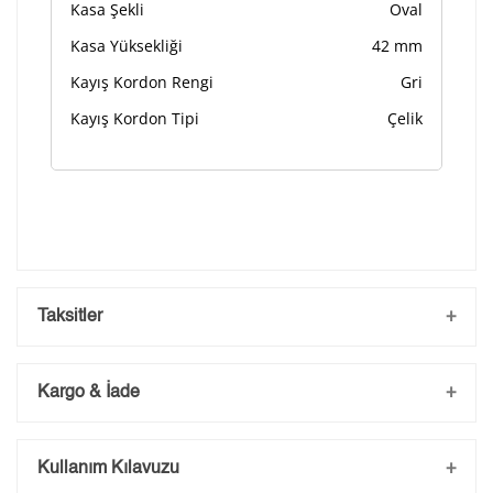
Kasa Şekli
Oval
Kasa Yüksekliği
42 mm
Kayış Kordon Rengi
Gri
Kayış Kordon Tipi
Çelik
Taksitler
Kargo & İade
Kargo ve Sipariş
Kullanım Kılavuzu
Taksit
Taksit Tutarı
Toplam Tutar
- Sipariş gönderimi 3 iş günü içerisinde yapılmaktadır. Resmi