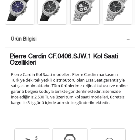
Saatini Kişiselleştir
Ürün Bilgisi
Lütfen aşağıdaki formu doldurunuz. Saatinizin metal
Pierre Cardin CF.0406.SJW.1 Kol Saati
arka kapağına gravür tekniği ile formda belirtmiş
Özellikleri
olduğunuz şekilde işlenecektir.
Pierre Cardin Kol Saati modelleri, Pierre Cardin markasının
Türkiye'deki tek yetkili distribütörü olan Ersa Saat garantisiyle
satışa sunulmaktadır. Tüm ürünlerimiz orijinal kutusu ve online
1. Satır
10
/ 10
garanti belgesi koduyla birlikte gönderilmektedir. Sitemizde
incelediğiniz 2.500 TL ve üzeri tüm kol saati modelleri, ücretsiz
kargo ile 3 iş günü içinde adresinize gönderilmektedir.
2. Satır
10
/ 10
3. Satır
10
/ 10