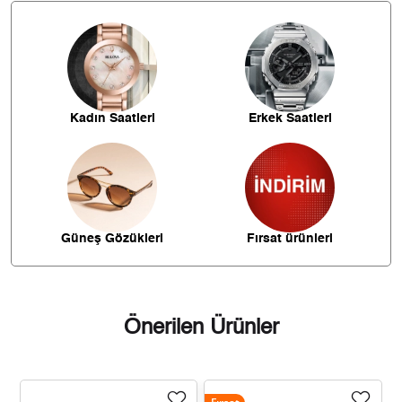
iade edebilirsiniz.
1.278,76 ₺
5.115,06 ₺
4
1.043,79 ₺
5.218,96 ₺
5
887,96 ₺
5.327,76 ₺
6
Kadın Saatleri
Erkek Saatleri
777,31 ₺
5.441,19 ₺
7
694,95 ₺
5.559,56 ₺
8
631,39 ₺
5.682,52 ₺
9
Güneş Gözükleri
Fırsat ürünleri
Önerilen Ürünler
Taksit
Taksit Tutarı
Toplam Tutar