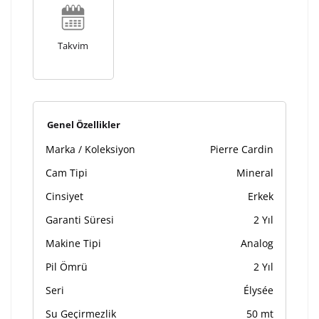
Kişiselleştirilmiş ürünlerin teslim süresi gravür işleme
sebebi ile 1-2 iş günü uzamaktadır. Gravür İşlemi
tamamlandıktan sonra siparişiniz kargoya verilecektir.
Takvim
Kişiselleştirilmiş
iade ve değişim
ürünlerde
yapılamaz.
Genel Özellikler
Marka / Koleksiyon
Pierre Cardin
Cam Tipi
Mineral
Cinsiyet
Erkek
Garanti Süresi
2 Yıl
Makine Tipi
Analog
Pil Ömrü
2 Yıl
Seri
Élysée
Su Geçirmezlik
50 mt