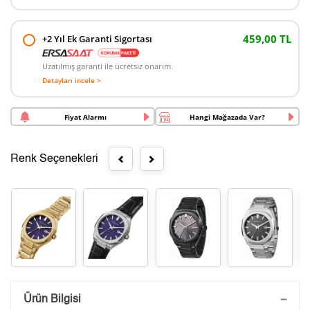
459,00 TL
+2 Yıl Ek Garanti Sigortası
Uzatılmış garanti ile ücretsiz onarım.
Detayları incele >
Fiyat Alarmı
Hangi Mağazada Var?
Renk Seçenekleri
Saatini Kişiselleştir
Ürün Bilgisi