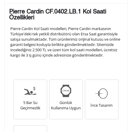
Lütfen aşağıdaki formu doldurunuz. Saatinizin metal
Pierre Cardin CF.0402.LB.1 Kol Saati
arka kapağına gravür tekniği ile formda belirtmiş
Özellikleri
olduğunuz şekilde işlenecektir.
Pierre Cardin Kol Saati modelleri, Pierre Cardin markasının
Türkiye'deki tek yetkili distribütörü olan Ersa Saat garantisiyle
satışa sunulmaktadır. Tüm ürünlerimiz orijinal kutusu ve online
1. Satır
10
/ 10
garanti belgesi koduyla birlikte gönderilmektedir. Sitemizde
incelediğiniz 2.500 TL ve üzeri tüm kol saati modelleri, ücretsiz
kargo ile 3 iş günü içinde adresinize gönderilmektedir.
2. Satır
10
/ 10
3. Satır
10
/ 10
Lütfen font seçiniz
5 Bar Su
Günlük
İnce Tasarım
Geçirmezlik
Kullanıma Uygun
Ön İzleme
Kişiselleştir
Vazgeç