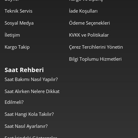
631,39 ₺
5.682,52 ₺
9
Teknik Servis
İade Koşulları
Sosyal Medya
Ödeme Seçenekleri
İletişim
KVKK ve Politikalar
Kargo Takip
Çerez Tercihlerini Yönetin
Taksit
Taksit Tutarı
Toplam Tutar
Bilgi Toplumu Hizmetleri
4.779,00 ₺
4.779,00 ₺
Tek Çekim
Saat Rehberi
Saat Bakımı Nasıl Yapılır?
2.389,50 ₺
4.779,00 ₺
2
Saat Alırken Nelere Dikkat
1.671,56 ₺
5.014,69 ₺
3
Edilmeli?
1.278,76 ₺
5.115,06 ₺
4
Saat Hangi Kola Takılır?
1.043,79 ₺
5.218,96 ₺
5
Saat Nasıl Ayarlanır?
887,96 ₺
5.327,76 ₺
6
Saat İçindeki Göstergeler