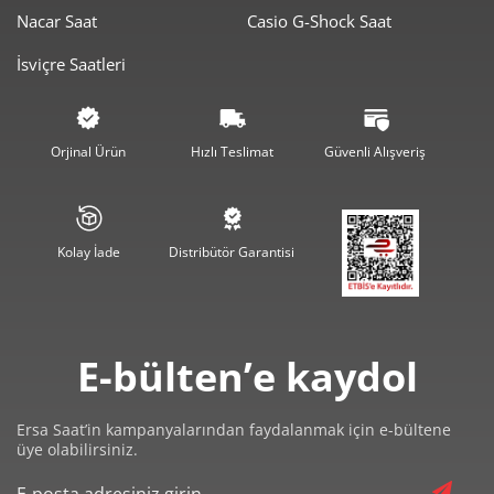
1.278,76 ₺
5.115,06 ₺
4
Nacar Saat
Casio G-Shock Saat
İsviçre Saatleri
1.043,79 ₺
5.218,96 ₺
5
887,96 ₺
5.327,76 ₺
6
Orjinal Ürün
Hızlı Teslimat
Güvenli Alışveriş
777,31 ₺
5.441,19 ₺
7
694,95 ₺
5.559,56 ₺
8
Kolay İade
Distribütör Garantisi
631,39 ₺
5.682,52 ₺
9
E-bülten’e kaydol
Ersa Saat’in kampanyalarından faydalanmak için e-bültene
Taksit
Taksit Tutarı
Toplam Tutar
üye olabilirsiniz.
4.779,00 ₺
4.779,00 ₺
Tek Çekim