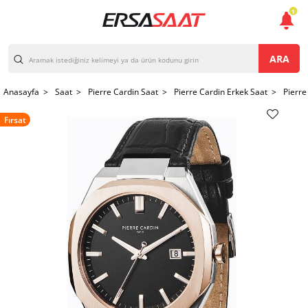
1
ARA
Anasayfa >
Saat >
Pierre Cardin Saat >
Pierre Cardin Erkek Saat >
Pierre
Fırsat