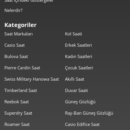
Nelerdir?
777,31 ₺
5.441,19 ₺
7
Kategoriler
694,95 ₺
5.559,56 ₺
8
Saat Markaları
Kol Saati
631,39 ₺
5.682,52 ₺
9
Casio Saat
Erkek Saatleri
Bulova Saat
Kadın Saatleri
Pierre Cardin Saat
Çocuk Saatleri
Swiss Military Hanowa Saat
Akıllı Saat
Taksit
Taksit Tutarı
Toplam Tutar
Timberland Saat
Duvar Saati
4.779,00 ₺
4.779,00 ₺
Tek Çekim
Reebok Saat
Güneş Gözlüğü
2.389,50 ₺
4.779,00 ₺
2
Superdry Saat
Ray-Ban Güneş Gözlüğü
1.671,56 ₺
5.014,69 ₺
3
Roamer Saat
Casio Edifice Saat