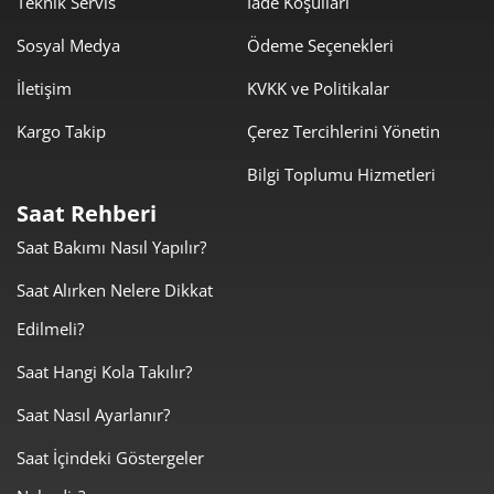
Teknik Servis
İade Koşulları
Sosyal Medya
Ödeme Seçenekleri
İletişim
KVKK ve Politikalar
Kargo Takip
Çerez Tercihlerini Yönetin
Taksit
Taksit Tutarı
Toplam Tutar
Bilgi Toplumu Hizmetleri
3.400,05 ₺
3.400,05 ₺
Tek Çekim
Saat Rehberi
Saat Bakımı Nasıl Yapılır?
1.700,03 ₺
3.400,05 ₺
2
Saat Alırken Nelere Dikkat
1.189,24 ₺
3.567,73 ₺
3
Edilmeli?
909,79 ₺
3.639,14 ₺
4
Saat Hangi Kola Takılır?
742,61 ₺
3.713,06 ₺
5
Saat Nasıl Ayarlanır?
631,74 ₺
3.790,47 ₺
6
Saat İçindeki Göstergeler