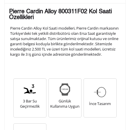
Lütfen aşağıdaki formu doldurunuz. Saatinizin metal
Pierre Cardin Alloy 800311F02 Kol Saati
arka kapağına gravür tekniği ile formda belirtmiş
Özellikleri
olduğunuz şekilde işlenecektir.
Pierre Cardin Alloy Kol Saati modelleri, Pierre Cardin markasının
Türkiye'deki tek yetkili distribütörü olan Ersa Saat garantisiyle
satışa sunulmaktadır. Tüm ürünlerimiz orijinal kutusu ve online
1. Satır
10
/ 10
garanti belgesi koduyla birlikte gönderilmektedir. Sitemizde
incelediğiniz 2.500 TL ve üzeri tüm kol saati modelleri, ücretsiz
kargo ile 3 iş günü içinde adresinize gönderilmektedir.
2. Satır
10
/ 10
3. Satır
10
/ 10
Lütfen font seçiniz
3 Bar Su
Günlük
İnce Tasarım
Geçirmezlik
Kullanıma Uygun
Ön İzleme
Kişiselleştir
Vazgeç