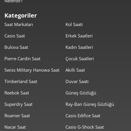
Nelerdir?
553,02 ₺
3.871,17 ₺
7
Kategoriler
494,42 ₺
3.955,39 ₺
8
Saat Markaları
Kol Saati
449,21 ₺
4.042,87 ₺
9
Casio Saat
Erkek Saatleri
Bulova Saat
Kadın Saatleri
Pierre Cardin Saat
Çocuk Saatleri
Swiss Military Hanowa Saat
Akıllı Saat
Taksit
Taksit Tutarı
Toplam Tutar
Timberland Saat
Duvar Saati
3.400,05 ₺
3.400,05 ₺
Tek Çekim
Reebok Saat
Güneş Gözlüğü
1.700,03 ₺
3.400,05 ₺
2
Superdry Saat
Ray-Ban Güneş Gözlüğü
1.189,24 ₺
3.567,73 ₺
3
Roamer Saat
Casio Edifice Saat
909,79 ₺
3.639,14 ₺
4
Nacar Saat
Casio G-Shock Saat