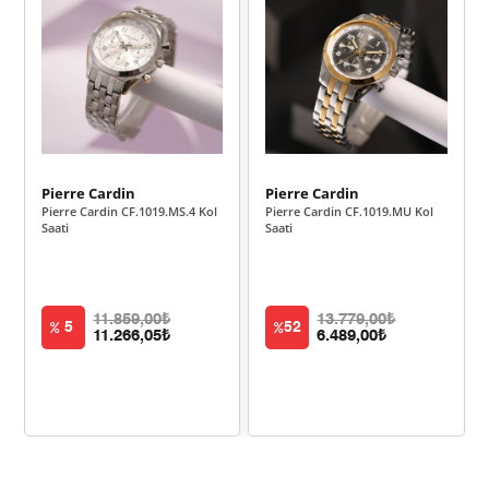
1.700,03 ₺
3.400,05 ₺
2
1.189,24 ₺
3.567,73 ₺
3
909,79 ₺
3.639,14 ₺
4
742,61 ₺
3.713,06 ₺
5
Pierre Cardin
Pierre Cardin
Pierre Cardin CF.1019.MS.4 Kol
Pierre Cardin CF.1019.MU Kol
631,74 ₺
3.790,47 ₺
6
Saati
Saati
553,02 ₺
3.871,17 ₺
7
494,42 ₺
3.955,39 ₺
8
11.859,00₺
13.779,00₺
5
52
11.266,05₺
6.489,00₺
449,21 ₺
4.042,87 ₺
9