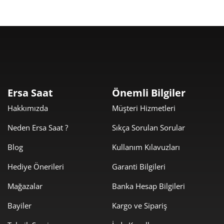
Taksit
Taksit Tutarı
Toplam Tutar
3.400,05 ₺
3.400,05 ₺
Tek Çekim
1.700,03 ₺
3.400,05 ₺
2
1.189,24 ₺
3.567,73 ₺
3
Ersa Saat
Önemli Bilgiler
909,79 ₺
3.639,14 ₺
Hakkımızda
Müşteri Hizmetleri
4
Neden Ersa Saat ?
Sıkça Sorulan Sorular
742,61 ₺
3.713,06 ₺
5
Blog
Kullanım Kılavuzları
631,74 ₺
3.790,47 ₺
6
Hediye Önerileri
Garanti Bilgileri
553,02 ₺
3.871,17 ₺
7
Mağazalar
Banka Hesap Bilgileri
494,42 ₺
3.955,39 ₺
8
Bayiler
Kargo ve Sipariş
449,21 ₺
4.042,87 ₺
9