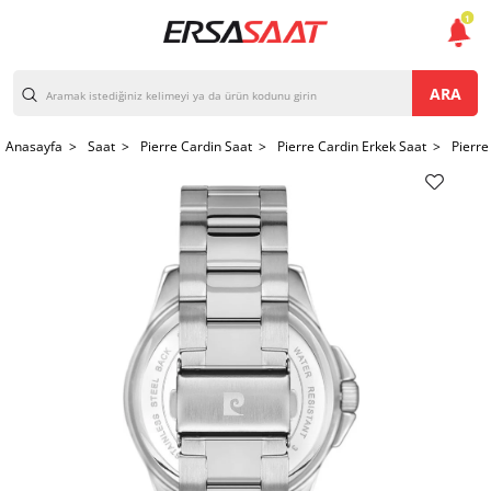
1
ARA
Anasayfa >
Saat >
Pierre Cardin Saat >
Pierre Cardin Erkek Saat >
Pierre