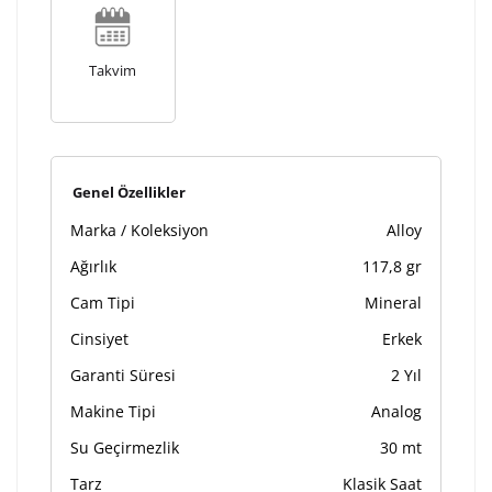
Kişiselleştirilmiş ürünlerin teslim süresi gravür işleme
sebebi ile 1-2 iş günü uzamaktadır. Gravür İşlemi
tamamlandıktan sonra siparişiniz kargoya verilecektir.
Takvim
Kişiselleştirilmiş
iade ve değişim
ürünlerde
yapılamaz.
Genel Özellikler
Marka / Koleksiyon
Alloy
Ağırlık
117,8 gr
Cam Tipi
Mineral
Cinsiyet
Erkek
Garanti Süresi
2 Yıl
Makine Tipi
Analog
Su Geçirmezlik
30 mt
Tarz
Klasik Saat