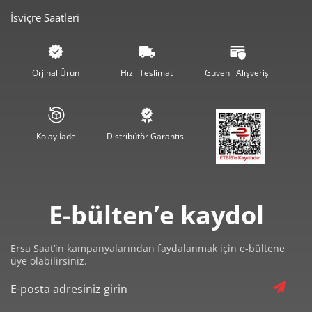
İsviçre Saatleri
742,61 ₺
3.713,06 ₺
5
631,74 ₺
3.790,47 ₺
6
Orjinal Ürün
Hızlı Teslimat
Güvenli Alışveriş
553,02 ₺
3.871,17 ₺
7
494,42 ₺
3.955,39 ₺
8
Kolay İade
Distribütör Garantisi
449,21 ₺
4.042,87 ₺
9
E-bülten’e kaydol
Ersa Saat’in kampanyalarından faydalanmak için e-bültene
Taksit
Taksit Tutarı
Toplam Tutar
üye olabilirsiniz.
3.400,05 ₺
3.400,05 ₺
Tek Çekim
1.700,03 ₺
3.400,05 ₺
2