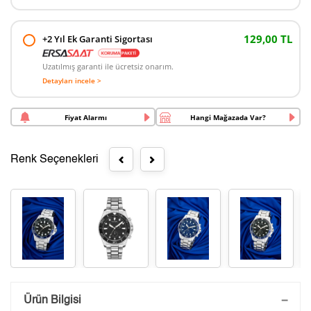
129,00 TL
+2 Yıl Ek Garanti Sigortası
Uzatılmış garanti ile ücretsiz onarım.
Detayları incele >
Fiyat Alarmı
Hangi Mağazada Var?
Renk Seçenekleri
Saatini Kişiselleştir
Ürün Bilgisi