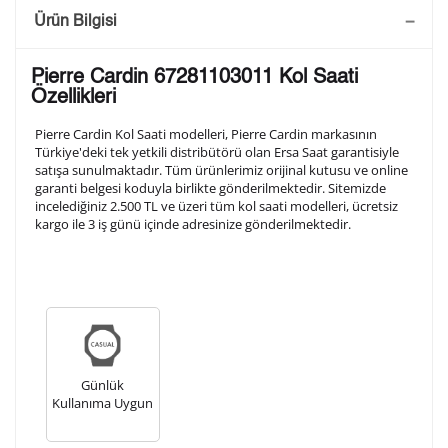
Saatini Kişiselleştir
Ürün Bilgisi
Lütfen aşağıdaki formu doldurunuz. Saatinizin metal
Pierre Cardin 67281103011 Kol Saati
arka kapağına gravür tekniği ile formda belirtmiş
Özellikleri
olduğunuz şekilde işlenecektir.
Pierre Cardin Kol Saati modelleri, Pierre Cardin markasının
Türkiye'deki tek yetkili distribütörü olan Ersa Saat garantisiyle
satışa sunulmaktadır. Tüm ürünlerimiz orijinal kutusu ve online
1. Satır
10
/ 10
garanti belgesi koduyla birlikte gönderilmektedir. Sitemizde
incelediğiniz 2.500 TL ve üzeri tüm kol saati modelleri, ücretsiz
kargo ile 3 iş günü içinde adresinize gönderilmektedir.
2. Satır
10
/ 10
3. Satır
10
/ 10
Lütfen font seçiniz
Günlük
Kullanıma Uygun
Ön İzleme
Kişiselleştir
Vazgeç