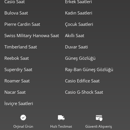
Casio Saat
Erkek Saatleri
0,00 ₺
0,00 ₺
9
Bulova Saat
Kadın Saatleri
Pierre Cardin Saat
Çocuk Saatleri
Swiss Military Hanowa Saat
Akıllı Saat
Timberland Saat
Duvar Saati
Taksit
Taksit Tutarı
Toplam Tutar
Reebok Saat
Güneş Gözlüğü
0,00 ₺
0,00 ₺
Tek Çekim
Superdry Saat
Ray-Ban Güneş Gözlüğü
0,00 ₺
0,00 ₺
2
Roamer Saat
Casio Edifice Saat
0,00 ₺
0,00 ₺
3
Nacar Saat
Casio G-Shock Saat
0,00 ₺
0,00 ₺
4
İsviçre Saatleri
0,00 ₺
0,00 ₺
5
0,00 ₺
0,00 ₺
6
Orjinal Ürün
Hızlı Teslimat
Güvenli Alışveriş