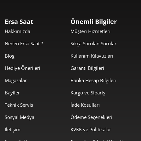
0,00 ₺
0,00 ₺
2
Ersa Saat
Önemli Bilgiler
0,00 ₺
0,00 ₺
3
Hakkımızda
Müşteri Hizmetleri
0,00 ₺
0,00 ₺
4
Neden Ersa Saat ?
Sıkça Sorulan Sorular
0,00 ₺
0,00 ₺
5
Blog
Kullanım Kılavuzları
Hediye Önerileri
Garanti Bilgileri
0,00 ₺
0,00 ₺
6
Mağazalar
Banka Hesap Bilgileri
0,00 ₺
0,00 ₺
7
Bayiler
Kargo ve Sipariş
0,00 ₺
0,00 ₺
8
Teknik Servis
İade Koşulları
0,00 ₺
0,00 ₺
9
Sosyal Medya
Ödeme Seçenekleri
İletişim
KVKK ve Politikalar