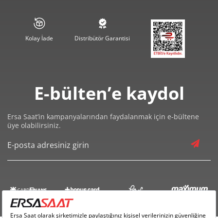
0,00 ₺
0,00 ₺
7
0,00 ₺
0,00 ₺
8
Kolay İade
Distribütör Garantisi
0,00 ₺
0,00 ₺
9
E-bülten’e kaydol
Ersa Saat’in kampanyalarından faydalanmak için e-bültene
üye olabilirsiniz.
Taksit
Taksit Tutarı
Toplam Tutar
0,00 ₺
0,00 ₺
Tek Çekim
0,00 ₺
0,00 ₺
2
0,00 ₺
0,00 ₺
3