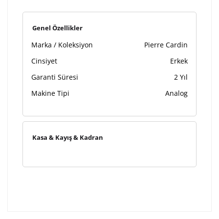
Kişiselleştirilmiş ürünlerin teslim süresi gravür işleme
Genel Özellikler
sebebi ile 1-2 iş günü uzamaktadır. Gravür İşlemi
Marka / Koleksiyon
Pierre Cardin
tamamlandıktan sonra siparişiniz kargoya verilecektir.
Kişiselleştirilmiş
iade ve değişim
Cinsiyet
Erkek
ürünlerde
yapılamaz.
Garanti Süresi
2 Yıl
Makine Tipi
Analog
Kasa & Kayış & Kadran