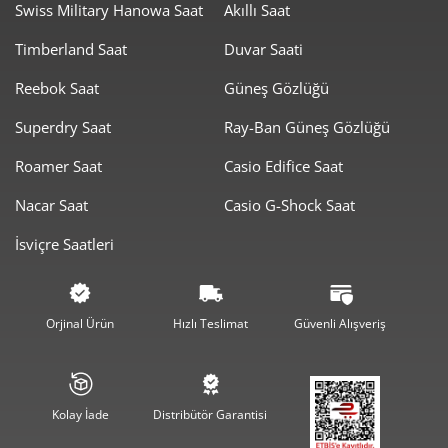
Swiss Military Hanowa Saat
Akıllı Saat
Timberland Saat
Duvar Saati
Taksit
Taksit Tutarı
Toplam Tutar
Reebok Saat
Güneş Gözlüğü
0,00 ₺
0,00 ₺
Tek Çekim
Superdry Saat
Ray-Ban Güneş Gözlüğü
0,00 ₺
0,00 ₺
2
Roamer Saat
Casio Edifice Saat
0,00 ₺
0,00 ₺
3
Nacar Saat
Casio G-Shock Saat
0,00 ₺
0,00 ₺
4
İsviçre Saatleri
0,00 ₺
0,00 ₺
5
0,00 ₺
0,00 ₺
6
Orjinal Ürün
Hızlı Teslimat
Güvenli Alışveriş
0,00 ₺
0,00 ₺
7
0,00 ₺
0,00 ₺
8
Kolay İade
Distribütör Garantisi