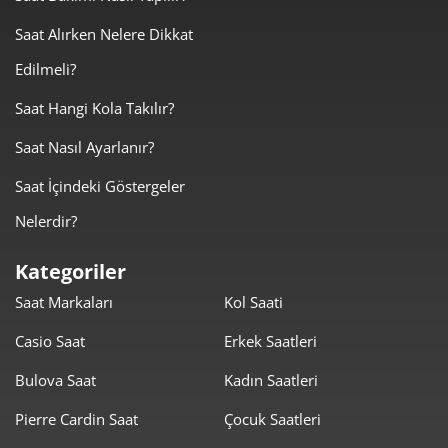
0,00 ₺
0,00 ₺
Saat Alırken Nelere Dikkat
2
Edilmeli?
0,00 ₺
0,00 ₺
3
Saat Hangi Kola Takılır?
0,00 ₺
0,00 ₺
4
Saat Nasıl Ayarlanır?
0,00 ₺
0,00 ₺
5
Saat İçindeki Göstergeler
0,00 ₺
0,00 ₺
6
Nelerdir?
0,00 ₺
0,00 ₺
7
Kategoriler
Saat Markaları
Kol Saati
0,00 ₺
0,00 ₺
8
Casio Saat
Erkek Saatleri
0,00 ₺
0,00 ₺
9
Bulova Saat
Kadın Saatleri
Pierre Cardin Saat
Çocuk Saatleri