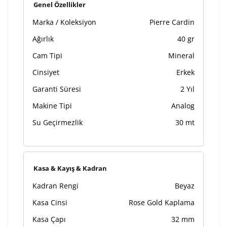
Kişiselleştirilmiş ürünlerin teslim süresi gravür işleme
Genel Özellikler
sebebi ile 1-2 iş günü uzamaktadır. Gravür İşlemi
Marka / Koleksiyon
Pierre Cardin
tamamlandıktan sonra siparişiniz kargoya verilecektir.
Kişiselleştirilmiş
iade ve değişim
Ağırlık
40 gr
ürünlerde
yapılamaz.
Cam Tipi
Mineral
Cinsiyet
Erkek
Garanti Süresi
2 Yıl
Makine Tipi
Analog
Su Geçirmezlik
30 mt
Kasa & Kayış & Kadran
Kadran Rengi
Beyaz
Kasa Cinsi
Rose Gold Kaplama
Kasa Çapı
32 mm