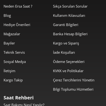
0,00 ₺
0,00 ₺
4
Neden Ersa Saat ?
Sıkça Sorulan Sorular
0,00 ₺
0,00 ₺
5
Blog
Kullanım Kılavuzları
Hediye Önerileri
Garanti Bilgileri
0,00 ₺
0,00 ₺
6
Mağazalar
Banka Hesap Bilgileri
0,00 ₺
0,00 ₺
7
Bayiler
Kargo ve Sipariş
0,00 ₺
0,00 ₺
8
Teknik Servis
İade Koşulları
0,00 ₺
0,00 ₺
9
Sosyal Medya
Ödeme Seçenekleri
İletişim
KVKK ve Politikalar
Kargo Takip
Çerez Tercihlerini Yönetin
Bilgi Toplumu Hizmetleri
Taksit
Taksit Tutarı
Toplam Tutar
Saat Rehberi
0,00 ₺
0,00 ₺
Tek Çekim
Saat Bakımı Nasıl Yapılır?