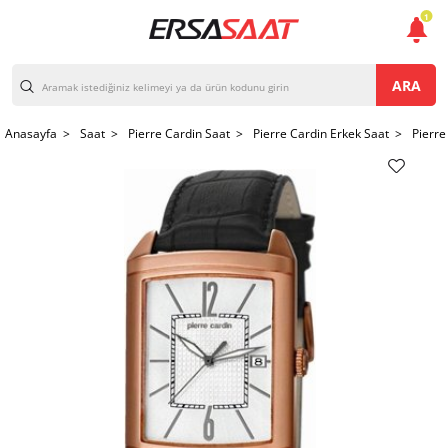
1
ARA
Anasayfa >
Saat >
Pierre Cardin Saat >
Pierre Cardin Erkek Saat >
Pierre