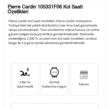
Lütfen aşağıdaki formu doldurunuz. Saatinizin metal
Pierre Cardin 105331F06 Kol Saati
arka kapağına gravür tekniği ile formda belirtmiş
Özellikleri
olduğunuz şekilde işlenecektir.
Pierre Cardin Kol Saati modelleri, Pierre Cardin markasının
Türkiye'deki tek yetkili distribütörü olan Ersa Saat garantisiyle
satışa sunulmaktadır. Tüm ürünlerimiz orijinal kutusu ve online
1. Satır
10
/ 10
garanti belgesi koduyla birlikte gönderilmektedir. Sitemizde
incelediğiniz 2.500 TL ve üzeri tüm kol saati modelleri, ücretsiz
kargo ile 3 iş günü içinde adresinize gönderilmektedir.
2. Satır
10
/ 10
3. Satır
10
/ 10
Lütfen font seçiniz
3 Bar Su
Günlük
Takvim
Geçirmezlik
Kullanıma Uygun
Ön İzleme
Kişiselleştir
Vazgeç