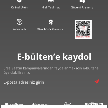
0,00 ₺
0,00 ₺
6
Orjinal Ürün
Hızlı Teslimat
Güvenli Alışveriş
0,00 ₺
0,00 ₺
7
0,00 ₺
0,00 ₺
8
Kolay İade
Distribütör Garantisi
0,00 ₺
0,00 ₺
9
E-bülten’e kaydol
Ersa Saat’in kampanyalarından faydalanmak için e-bültene
üye olabilirsiniz.
Taksit
Taksit Tutarı
Toplam Tutar
0,00 ₺
0,00 ₺
Tek Çekim
0,00 ₺
0,00 ₺
2
0,00 ₺
0,00 ₺
3