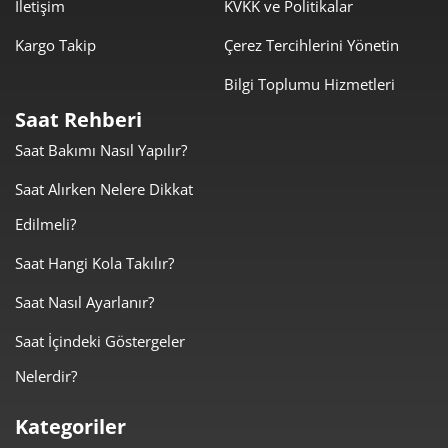
İletişim
KVKK ve Politikalar
Kargo Takip
Çerez Tercihlerini Yönetin
Bilgi Toplumu Hizmetleri
Taksit
Taksit Tutarı
Toplam Tutar
Saat Rehberi
0,00 ₺
0,00 ₺
Tek Çekim
Saat Bakımı Nasıl Yapılır?
0,00 ₺
0,00 ₺
Saat Alırken Nelere Dikkat
2
Edilmeli?
0,00 ₺
0,00 ₺
3
Saat Hangi Kola Takılır?
0,00 ₺
0,00 ₺
4
Saat Nasıl Ayarlanır?
0,00 ₺
0,00 ₺
5
Saat İçindeki Göstergeler
0,00 ₺
0,00 ₺
6
Nelerdir?
0,00 ₺
0,00 ₺
7
Kategoriler