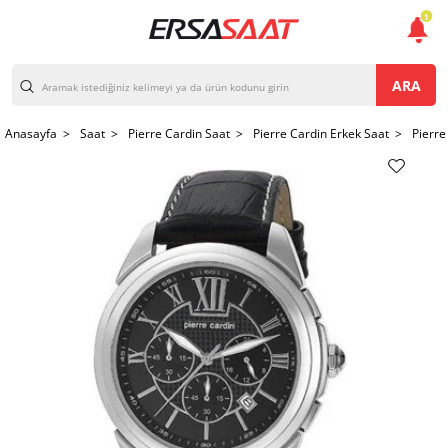
1
ARA
Anasayfa >
Saat >
Pierre Cardin Saat >
Pierre Cardin Erkek Saat >
Pierre