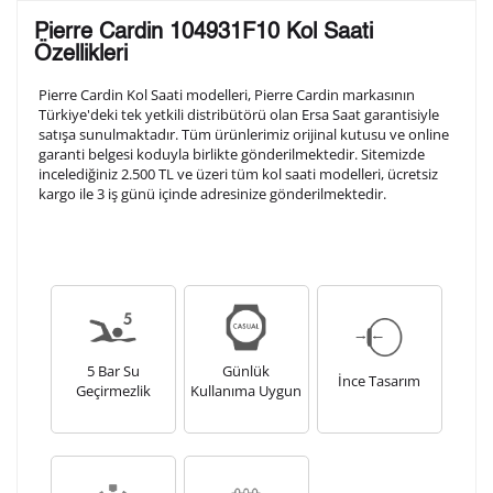
Lütfen aşağıdaki formu doldurunuz. Saatinizin metal
Pierre Cardin 104931F10 Kol Saati
arka kapağına gravür tekniği ile formda belirtmiş
Özellikleri
olduğunuz şekilde işlenecektir.
Pierre Cardin Kol Saati modelleri, Pierre Cardin markasının
Türkiye'deki tek yetkili distribütörü olan Ersa Saat garantisiyle
satışa sunulmaktadır. Tüm ürünlerimiz orijinal kutusu ve online
1. Satır
10
/ 10
garanti belgesi koduyla birlikte gönderilmektedir. Sitemizde
incelediğiniz 2.500 TL ve üzeri tüm kol saati modelleri, ücretsiz
kargo ile 3 iş günü içinde adresinize gönderilmektedir.
2. Satır
10
/ 10
3. Satır
10
/ 10
Lütfen font seçiniz
5 Bar Su
Günlük
İnce Tasarım
Geçirmezlik
Kullanıma Uygun
Ön İzleme
Kişiselleştir
Vazgeç