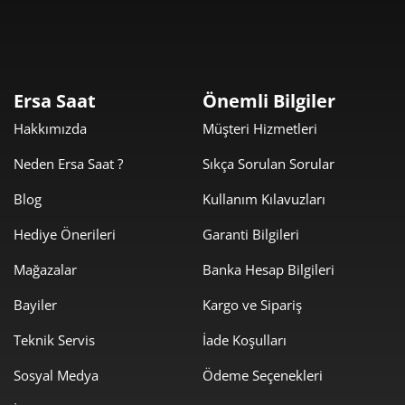
0,00 ₺
0,00 ₺
Tek Çekim
0,00 ₺
0,00 ₺
2
Ersa Saat
Önemli Bilgiler
0,00 ₺
0,00 ₺
3
Hakkımızda
Müşteri Hizmetleri
0,00 ₺
0,00 ₺
4
Neden Ersa Saat ?
Sıkça Sorulan Sorular
0,00 ₺
0,00 ₺
5
Blog
Kullanım Kılavuzları
Hediye Önerileri
Garanti Bilgileri
0,00 ₺
0,00 ₺
6
Mağazalar
Banka Hesap Bilgileri
0,00 ₺
0,00 ₺
7
Bayiler
Kargo ve Sipariş
0,00 ₺
0,00 ₺
8
Teknik Servis
İade Koşulları
0,00 ₺
0,00 ₺
9
Sosyal Medya
Ödeme Seçenekleri