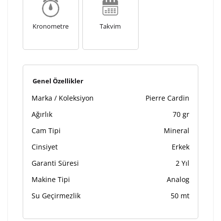
Kişiselleştirilmiş ürünlerin teslim süresi gravür işleme
sebebi ile 1-2 iş günü uzamaktadır. Gravür İşlemi
tamamlandıktan sonra siparişiniz kargoya verilecektir.
Kronometre
Takvim
Kişiselleştirilmiş
iade ve değişim
ürünlerde
yapılamaz.
Genel Özellikler
Marka / Koleksiyon
Pierre Cardin
Ağırlık
70 gr
Cam Tipi
Mineral
Cinsiyet
Erkek
Garanti Süresi
2 Yıl
Makine Tipi
Analog
Su Geçirmezlik
50 mt