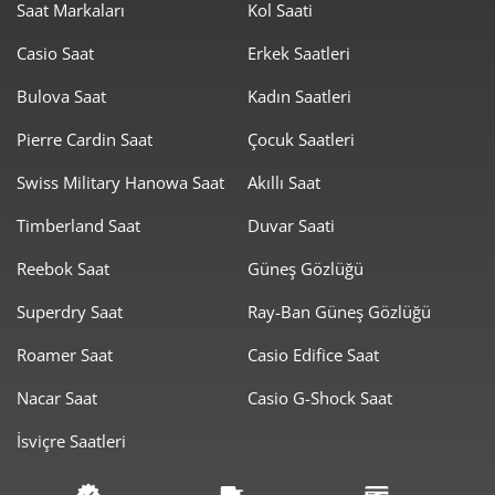
Saat Markaları
Kol Saati
0,00 ₺
0,00 ₺
8
Casio Saat
Erkek Saatleri
0,00 ₺
0,00 ₺
9
Bulova Saat
Kadın Saatleri
Pierre Cardin Saat
Çocuk Saatleri
Swiss Military Hanowa Saat
Akıllı Saat
Timberland Saat
Duvar Saati
Taksit
Taksit Tutarı
Toplam Tutar
Reebok Saat
Güneş Gözlüğü
0,00 ₺
0,00 ₺
Tek Çekim
Superdry Saat
Ray-Ban Güneş Gözlüğü
0,00 ₺
0,00 ₺
2
Roamer Saat
Casio Edifice Saat
0,00 ₺
0,00 ₺
3
Nacar Saat
Casio G-Shock Saat
0,00 ₺
0,00 ₺
4
İsviçre Saatleri
0,00 ₺
0,00 ₺
5