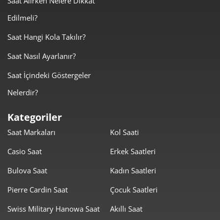
Saat Alırken Nelere Dikkat
Edilmeli?
0,00 ₺
0,00 ₺
3
Saat Hangi Kola Takılır?
0,00 ₺
0,00 ₺
4
Saat Nasıl Ayarlanır?
0,00 ₺
0,00 ₺
5
Saat İçindeki Göstergeler
0,00 ₺
0,00 ₺
6
Nelerdir?
0,00 ₺
0,00 ₺
7
Kategoriler
Saat Markaları
Kol Saati
0,00 ₺
0,00 ₺
8
Casio Saat
Erkek Saatleri
0,00 ₺
0,00 ₺
9
Bulova Saat
Kadın Saatleri
Pierre Cardin Saat
Çocuk Saatleri
Swiss Military Hanowa Saat
Akıllı Saat