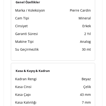
Kişiselleştirilmiş ürünlerin teslim süresi gravür işleme
Genel Özellikler
sebebi ile 1-2 iş günü uzamaktadır. Gravür İşlemi
Marka / Koleksiyon
Pierre Cardin
tamamlandıktan sonra siparişiniz kargoya verilecektir.
Kişiselleştirilmiş
iade ve değişim
Cam Tipi
Mineral
ürünlerde
yapılamaz.
Cinsiyet
Erkek
Garanti Süresi
2 Yıl
Makine Tipi
Analog
Su Geçirmezlik
30 mt
Kasa & Kayış & Kadran
Kadran Rengi
Beyaz
Kasa Cinsi
Çelik
Kasa Çapı
43 mm
Kasa Kalınlığı
7 mm