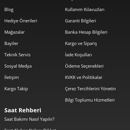
0,00 ₺
0,00 ₺
5
Blog
Kullanım Kılavuzları
Hediye Önerileri
Garanti Bilgileri
0,00 ₺
0,00 ₺
6
Mağazalar
Banka Hesap Bilgileri
0,00 ₺
0,00 ₺
7
Bayiler
Kargo ve Sipariş
0,00 ₺
0,00 ₺
8
Teknik Servis
İade Koşulları
0,00 ₺
0,00 ₺
9
Sosyal Medya
Ödeme Seçenekleri
İletişim
KVKK ve Politikalar
Kargo Takip
Çerez Tercihlerini Yönetin
Bilgi Toplumu Hizmetleri
Taksit
Taksit Tutarı
Toplam Tutar
Saat Rehberi
0,00 ₺
0,00 ₺
Tek Çekim
Saat Bakımı Nasıl Yapılır?
0,00 ₺
0,00 ₺
2