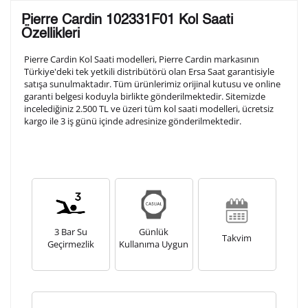
Lütfen aşağıdaki formu doldurunuz. Saatinizin metal
Pierre Cardin 102331F01 Kol Saati
arka kapağına gravür tekniği ile formda belirtmiş
Özellikleri
olduğunuz şekilde işlenecektir.
Pierre Cardin Kol Saati modelleri, Pierre Cardin markasının
Türkiye'deki tek yetkili distribütörü olan Ersa Saat garantisiyle
satışa sunulmaktadır. Tüm ürünlerimiz orijinal kutusu ve online
1. Satır
10
/ 10
garanti belgesi koduyla birlikte gönderilmektedir. Sitemizde
incelediğiniz 2.500 TL ve üzeri tüm kol saati modelleri, ücretsiz
kargo ile 3 iş günü içinde adresinize gönderilmektedir.
2. Satır
10
/ 10
3. Satır
10
/ 10
Lütfen font seçiniz
3 Bar Su
Günlük
Takvim
Geçirmezlik
Kullanıma Uygun
Ön İzleme
Kişiselleştir
Vazgeç