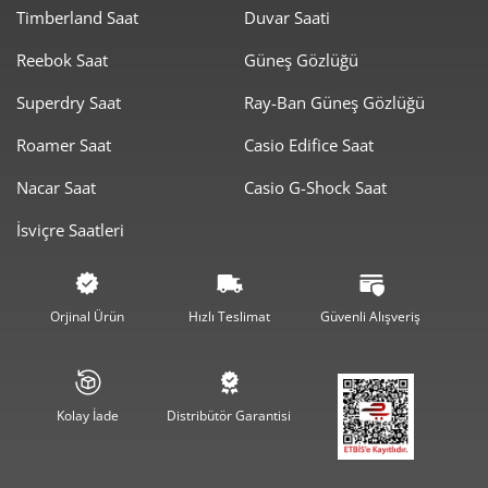
Timberland Saat
Duvar Saati
Taksit
Taksit Tutarı
Toplam Tutar
Reebok Saat
Güneş Gözlüğü
0,00 ₺
0,00 ₺
Tek Çekim
Superdry Saat
Ray-Ban Güneş Gözlüğü
0,00 ₺
0,00 ₺
2
Roamer Saat
Casio Edifice Saat
0,00 ₺
0,00 ₺
3
Nacar Saat
Casio G-Shock Saat
0,00 ₺
0,00 ₺
4
İsviçre Saatleri
0,00 ₺
0,00 ₺
5
0,00 ₺
0,00 ₺
6
Orjinal Ürün
Hızlı Teslimat
Güvenli Alışveriş
0,00 ₺
0,00 ₺
7
0,00 ₺
0,00 ₺
8
Kolay İade
Distribütör Garantisi
0,00 ₺
0,00 ₺
9