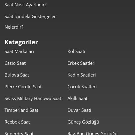
Saat Nasıl Ayarlanır?
0,00 ₺
0,00 ₺
5
Saat İçindeki Göstergeler
0,00 ₺
0,00 ₺
6
Nelerdir?
0,00 ₺
0,00 ₺
7
Kategoriler
Saat Markaları
Kol Saati
0,00 ₺
0,00 ₺
8
Casio Saat
Erkek Saatleri
0,00 ₺
0,00 ₺
9
Bulova Saat
Kadın Saatleri
Pierre Cardin Saat
Çocuk Saatleri
Swiss Military Hanowa Saat
Akıllı Saat
Timberland Saat
Duvar Saati
Taksit
Taksit Tutarı
Toplam Tutar
Reebok Saat
Güneş Gözlüğü
0,00 ₺
0,00 ₺
Tek Çekim
Superdry Saat
Ray-Ban Güneş Gözlüğü