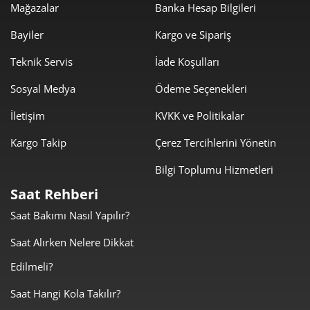
Mağazalar
Banka Hesap Bilgileri
0,00 ₺
0,00 ₺
7
Bayiler
Kargo ve Sipariş
0,00 ₺
0,00 ₺
8
Teknik Servis
İade Koşulları
0,00 ₺
0,00 ₺
9
Sosyal Medya
Ödeme Seçenekleri
İletişim
KVKK ve Politikalar
Kargo Takip
Çerez Tercihlerini Yönetin
Bilgi Toplumu Hizmetleri
Taksit
Taksit Tutarı
Toplam Tutar
Saat Rehberi
0,00 ₺
0,00 ₺
Tek Çekim
Saat Bakımı Nasıl Yapılır?
0,00 ₺
0,00 ₺
Saat Alırken Nelere Dikkat
2
Edilmeli?
0,00 ₺
0,00 ₺
3
Saat Hangi Kola Takılır?
0,00 ₺
0,00 ₺
4