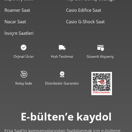
0,00 ₺
0,00 ₺
2
Roamer Saat
Casio Edifice Saat
0,00 ₺
0,00 ₺
3
Nacar Saat
Casio G-Shock Saat
0,00 ₺
0,00 ₺
4
İsviçre Saatleri
0,00 ₺
0,00 ₺
5
0,00 ₺
0,00 ₺
6
Orjinal Ürün
Hızlı Teslimat
Güvenli Alışveriş
0,00 ₺
0,00 ₺
7
0,00 ₺
0,00 ₺
8
Kolay İade
Distribütör Garantisi
0,00 ₺
0,00 ₺
9
E-bülten’e kaydol
Ersa Saat’in kampanyalarından faydalanmak için e-bültene