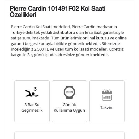
Lütfen aşağıdaki formu doldurunuz. Saatinizin metal
Pierre Cardin 101491F02 Kol Saati
arka kapağına gravür tekniği ile formda belirtmiş
Özellikleri
olduğunuz şekilde işlenecektir.
Pierre Cardin Kol Saati modelleri, Pierre Cardin markasının
Türkiye'deki tek yetkili distribütörü olan Ersa Saat garantisiyle
satışa sunulmaktadır. Tüm ürünlerimiz orijinal kutusu ve online
1. Satır
10
/ 10
garanti belgesi koduyla birlikte gönderilmektedir. Sitemizde
incelediğiniz 2.500 TL ve üzeri tüm kol saati modelleri, ücretsiz
kargo ile 3 iş günü içinde adresinize gönderilmektedir.
2. Satır
10
/ 10
3. Satır
10
/ 10
Lütfen font seçiniz
3 Bar Su
Günlük
Takvim
Geçirmezlik
Kullanıma Uygun
Ön İzleme
Kişiselleştir
Vazgeç