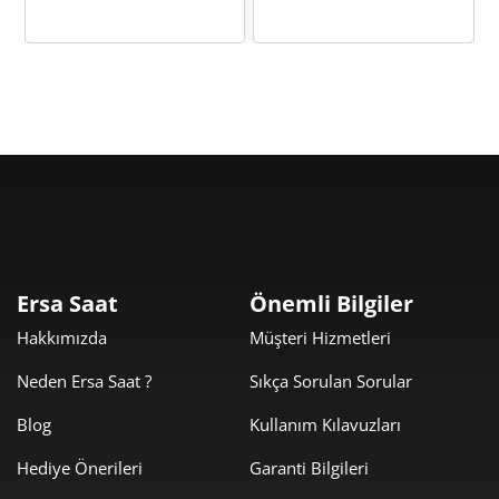
Taksit
Taksit Tutarı
Toplam Tutar
0,00 ₺
0,00 ₺
Tek Çekim
0,00 ₺
0,00 ₺
2
Ersa Saat
Önemli Bilgiler
0,00 ₺
0,00 ₺
3
Hakkımızda
Müşteri Hizmetleri
0,00 ₺
0,00 ₺
4
Neden Ersa Saat ?
Sıkça Sorulan Sorular
0,00 ₺
0,00 ₺
5
Blog
Kullanım Kılavuzları
Hediye Önerileri
Garanti Bilgileri
0,00 ₺
0,00 ₺
6