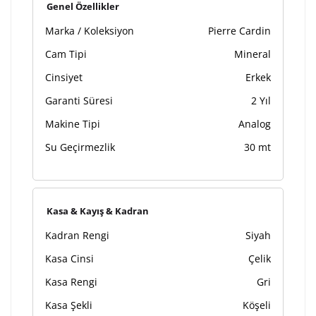
Kişiselleştirilmiş ürünlerin teslim süresi gravür işleme
Genel Özellikler
sebebi ile 1-2 iş günü uzamaktadır. Gravür İşlemi
Marka / Koleksiyon
Pierre Cardin
tamamlandıktan sonra siparişiniz kargoya verilecektir.
Kişiselleştirilmiş
iade ve değişim
Cam Tipi
Mineral
ürünlerde
yapılamaz.
Cinsiyet
Erkek
Garanti Süresi
2 Yıl
Makine Tipi
Analog
Su Geçirmezlik
30 mt
Kasa & Kayış & Kadran
Kadran Rengi
Siyah
Kasa Cinsi
Çelik
Kasa Rengi
Gri
Kasa Şekli
Köşeli