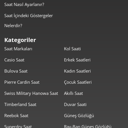
Saat Nasıl Ayarlanır?
0,00 ₺
0,00 ₺
5
Saat İçindeki Göstergeler
0,00 ₺
0,00 ₺
6
Nelerdir?
0,00 ₺
0,00 ₺
7
Kategoriler
Saat Markaları
Kol Saati
0,00 ₺
0,00 ₺
8
Casio Saat
Erkek Saatleri
0,00 ₺
0,00 ₺
9
Bulova Saat
Kadın Saatleri
Pierre Cardin Saat
Çocuk Saatleri
Swiss Military Hanowa Saat
Akıllı Saat
Timberland Saat
Duvar Saati
Taksit
Taksit Tutarı
Toplam Tutar
Reebok Saat
Güneş Gözlüğü
0,00 ₺
0,00 ₺
Tek Çekim
Superdry Saat
Ray-Ban Güneş Gözlüğü