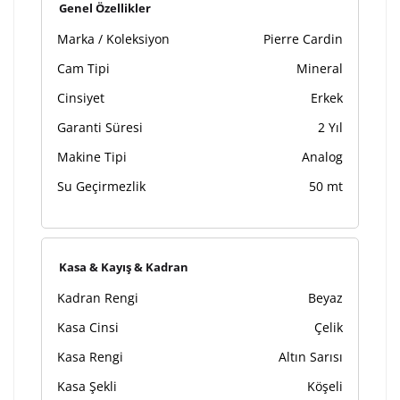
Kişiselleştirilmiş ürünlerin teslim süresi gravür işleme
Genel Özellikler
sebebi ile 1-2 iş günü uzamaktadır. Gravür İşlemi
Marka / Koleksiyon
Pierre Cardin
tamamlandıktan sonra siparişiniz kargoya verilecektir.
Kişiselleştirilmiş
iade ve değişim
Cam Tipi
Mineral
ürünlerde
yapılamaz.
Cinsiyet
Erkek
Garanti Süresi
2 Yıl
Makine Tipi
Analog
Su Geçirmezlik
50 mt
Kasa & Kayış & Kadran
Kadran Rengi
Beyaz
Kasa Cinsi
Çelik
Kasa Rengi
Altın Sarısı
Kasa Şekli
Köşeli