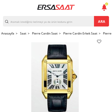
1
ARA
Anasayfa >
Saat >
Pierre Cardin Saat >
Pierre Cardin Erkek Saat >
Pierre