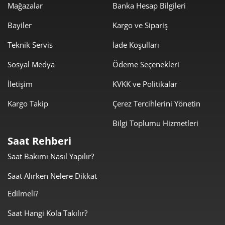
Mağazalar
Banka Hesap Bilgileri
0,00 ₺
0,00 ₺
7
Bayiler
Kargo ve Sipariş
0,00 ₺
0,00 ₺
8
Teknik Servis
İade Koşulları
0,00 ₺
0,00 ₺
9
Sosyal Medya
Ödeme Seçenekleri
İletişim
KVKK ve Politikalar
Kargo Takip
Çerez Tercihlerini Yönetin
Bilgi Toplumu Hizmetleri
Taksit
Taksit Tutarı
Toplam Tutar
Saat Rehberi
0,00 ₺
0,00 ₺
Tek Çekim
Saat Bakımı Nasıl Yapılır?
0,00 ₺
0,00 ₺
Saat Alırken Nelere Dikkat
2
Edilmeli?
0,00 ₺
0,00 ₺
3
Saat Hangi Kola Takılır?
0,00 ₺
0,00 ₺
4