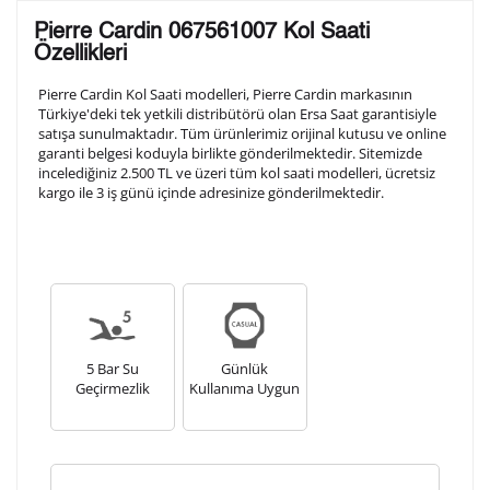
Lütfen aşağıdaki formu doldurunuz. Saatinizin metal
Pierre Cardin 067561007 Kol Saati
arka kapağına gravür tekniği ile formda belirtmiş
Özellikleri
olduğunuz şekilde işlenecektir.
Pierre Cardin Kol Saati modelleri, Pierre Cardin markasının
Türkiye'deki tek yetkili distribütörü olan Ersa Saat garantisiyle
satışa sunulmaktadır. Tüm ürünlerimiz orijinal kutusu ve online
1. Satır
10
/ 10
garanti belgesi koduyla birlikte gönderilmektedir. Sitemizde
incelediğiniz 2.500 TL ve üzeri tüm kol saati modelleri, ücretsiz
kargo ile 3 iş günü içinde adresinize gönderilmektedir.
2. Satır
10
/ 10
3. Satır
10
/ 10
Lütfen font seçiniz
5 Bar Su
Günlük
Geçirmezlik
Kullanıma Uygun
Ön İzleme
Kişiselleştir
Vazgeç