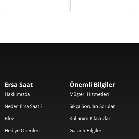
Taksit
Taksit Tutarı
Toplam Tutar
0,00 ₺
0,00 ₺
Tek Çekim
0,00 ₺
0,00 ₺
2
Ersa Saat
Önemli Bilgiler
0,00 ₺
0,00 ₺
3
Hakkımızda
Müşteri Hizmetleri
0,00 ₺
0,00 ₺
4
Neden Ersa Saat ?
Sıkça Sorulan Sorular
0,00 ₺
0,00 ₺
5
Blog
Kullanım Kılavuzları
Hediye Önerileri
Garanti Bilgileri
0,00 ₺
0,00 ₺
6