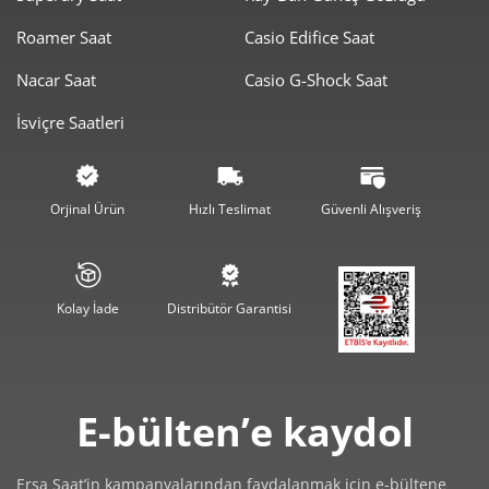
0,00 ₺
0,00 ₺
2
Roamer Saat
Casio Edifice Saat
0,00 ₺
0,00 ₺
3
Nacar Saat
Casio G-Shock Saat
0,00 ₺
0,00 ₺
4
İsviçre Saatleri
0,00 ₺
0,00 ₺
5
0,00 ₺
0,00 ₺
6
Orjinal Ürün
Hızlı Teslimat
Güvenli Alışveriş
0,00 ₺
0,00 ₺
7
0,00 ₺
0,00 ₺
8
Kolay İade
Distribütör Garantisi
0,00 ₺
0,00 ₺
9
E-bülten’e kaydol
Ersa Saat’in kampanyalarından faydalanmak için e-bültene