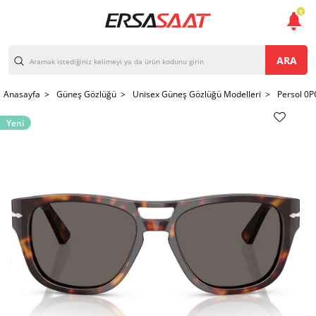
1
ARA
Anasayfa >
Güneş Gözlüğü >
Unisex Güneş Gözlüğü Modelleri >
Persol 0
Yeni