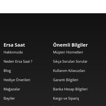
Taksit
Taksit Tutarı
Toplam Tutar
9.919,00 ₺
9.919,00 ₺
Tek Çekim
Ersa Saat
Önemli Bilgiler
Hakkımızda
Müşteri Hizmetleri
4.959,50 ₺
9.919,00 ₺
2
Neden Ersa Saat ?
Sıkça Sorulan Sorular
3.469,39 ₺
10.408,18 ₺
3
Blog
Kullanım Kılavuzları
2.654,13 ₺
10.616,50 ₺
4
Hediye Önerileri
Garanti Bilgileri
2.166,43 ₺
10.832,15 ₺
5
Mağazalar
Banka Hesap Bilgileri
1.843,00 ₺
11.057,97 ₺
6
Bayiler
Kargo ve Sipariş