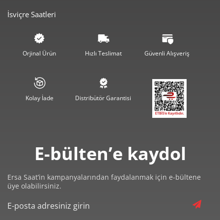
İsviçre Saatleri
3.469,39 ₺
10.408,18 ₺
3
2.654,13 ₺
10.616,50 ₺
4
Orjinal Ürün
Hızlı Teslimat
Güvenli Alışveriş
2.166,43 ₺
10.832,15 ₺
5
1.843,00 ₺
11.057,97 ₺
6
Kolay İade
Distribütör Garantisi
1.613,34 ₺
11.293,41 ₺
7
1.442,39 ₺
11.539,09 ₺
8
E-bülten’e kaydol
1.310,48 ₺
11.794,29 ₺
9
Ersa Saat’in kampanyalarından faydalanmak için e-bültene
üye olabilirsiniz.