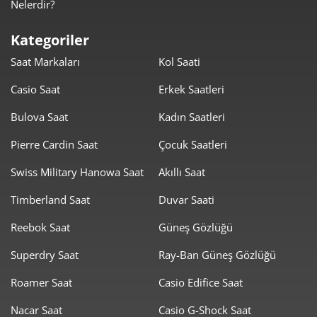
Nelerdir?
2.166,43 ₺
10.832,15 ₺
5
Kategoriler
1.843,00 ₺
11.057,97 ₺
6
Saat Markaları
Kol Saati
1.613,34 ₺
11.293,41 ₺
7
Casio Saat
Erkek Saatleri
1.442,39 ₺
11.539,09 ₺
8
Bulova Saat
Kadın Saatleri
1.310,48 ₺
11.794,29 ₺
Pierre Cardin Saat
Çocuk Saatleri
9
Swiss Military Hanowa Saat
Akıllı Saat
Timberland Saat
Duvar Saati
Reebok Saat
Güneş Gözlüğü
Taksit
Taksit Tutarı
Toplam Tutar
Superdry Saat
Ray-Ban Güneş Gözlüğü
9.919,00 ₺
9.919,00 ₺
Roamer Saat
Casio Edifice Saat
Tek Çekim
Nacar Saat
Casio G-Shock Saat
4.959,50 ₺
9.919,00 ₺
2