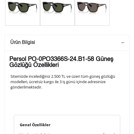
Saatini Kişiselleştir
Ürün Bilgisi
Lütfen aşağıdaki formu doldurunuz. Saatinizin metal
Persol PO-0PO3366S-24.B1-58 Güneş
arka kapağına gravür tekniği ile formda belirtmiş
Gözlüğü Özellikleri
olduğunuz şekilde işlenecektir.
Sitemizde incelediğiniz 2.500 TL ve üzeri tüm güneş gözlüğü
modelleri, ücretsiz kargo ile 3 iş günü içinde adresinize
gönderilmektedir.
1. Satır
10
/ 10
2. Satır
10
/ 10
Genel Özellikler
3. Satır
10
/ 10