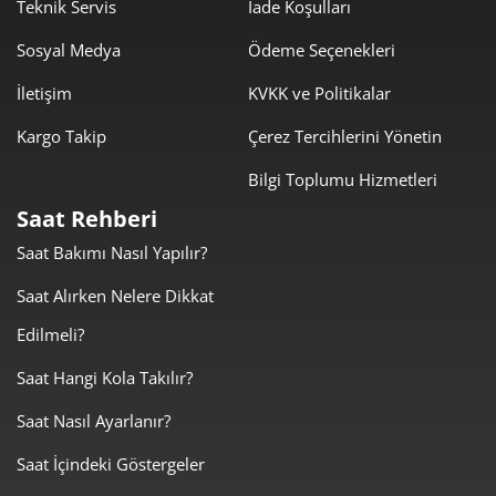
1.613,34 ₺
11.293,41 ₺
Teknik Servis
İade Koşulları
7
Sosyal Medya
Ödeme Seçenekleri
1.442,39 ₺
11.539,09 ₺
8
İletişim
KVKK ve Politikalar
1.310,48 ₺
11.794,29 ₺
9
Kargo Takip
Çerez Tercihlerini Yönetin
Bilgi Toplumu Hizmetleri
Saat Rehberi
Saat Bakımı Nasıl Yapılır?
Taksit
Taksit Tutarı
Toplam Tutar
Saat Alırken Nelere Dikkat
9.919,00 ₺
9.919,00 ₺
Tek Çekim
Edilmeli?
4.959,50 ₺
9.919,00 ₺
2
Saat Hangi Kola Takılır?
Saat Nasıl Ayarlanır?
3.469,39 ₺
10.408,18 ₺
3
Saat İçindeki Göstergeler
2.654,13 ₺
10.616,50 ₺
4