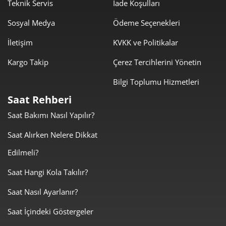
1.655,80 ₺
11.590,57 ₺
Teknik Servis
İade Koşulları
7
Sosyal Medya
Ödeme Seçenekleri
1.480,34 ₺
11.842,72 ₺
8
İletişim
KVKK ve Politikalar
1.344,96 ₺
12.104,64 ₺
9
Kargo Takip
Çerez Tercihlerini Yönetin
Bilgi Toplumu Hizmetleri
Saat Rehberi
Saat Bakımı Nasıl Yapılır?
Taksit
Taksit Tutarı
Toplam Tutar
Saat Alırken Nelere Dikkat
10.180,00 ₺
10.180,00 ₺
Tek Çekim
Edilmeli?
5.090,00 ₺
10.180,00 ₺
2
Saat Hangi Kola Takılır?
Saat Nasıl Ayarlanır?
3.560,69 ₺
10.682,06 ₺
3
Saat İçindeki Göstergeler
2.723,96 ₺
10.895,86 ₺
4