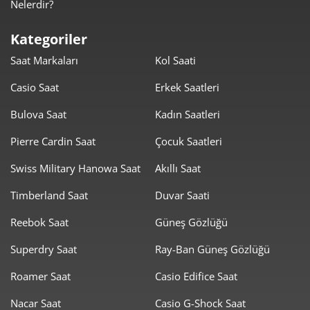
Nelerdir?
2.223,44 ₺
11.117,18 ₺
5
Kategoriler
1.891,49 ₺
11.348,94 ₺
6
Saat Markaları
Kol Saati
1.655,80 ₺
11.590,57 ₺
7
Casio Saat
Erkek Saatleri
1.480,34 ₺
11.842,72 ₺
8
Bulova Saat
Kadın Saatleri
1.344,96 ₺
12.104,64 ₺
Pierre Cardin Saat
Çocuk Saatleri
9
Swiss Military Hanowa Saat
Akıllı Saat
Timberland Saat
Duvar Saati
Reebok Saat
Güneş Gözlüğü
Taksit
Taksit Tutarı
Toplam Tutar
Superdry Saat
Ray-Ban Güneş Gözlüğü
10.180,00 ₺
10.180,00 ₺
Roamer Saat
Casio Edifice Saat
Tek Çekim
Nacar Saat
Casio G-Shock Saat
5.090,00 ₺
10.180,00 ₺
2