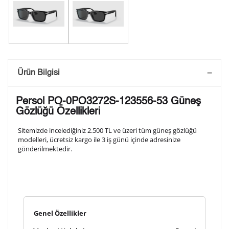
Saatini Kişiselleştir
Ürün Bilgisi
Lütfen aşağıdaki formu doldurunuz. Saatinizin metal
Persol PO-0PO3272S-123556-53 Güneş
arka kapağına gravür tekniği ile formda belirtmiş
Gözlüğü Özellikleri
olduğunuz şekilde işlenecektir.
Sitemizde incelediğiniz 2.500 TL ve üzeri tüm güneş gözlüğü
modelleri, ücretsiz kargo ile 3 iş günü içinde adresinize
gönderilmektedir.
1. Satır
10
/ 10
2. Satır
10
/ 10
Genel Özellikler
3. Satır
10
/ 10