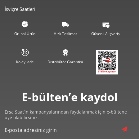
İsviçre Saatleri
3.560,69 ₺
10.682,06 ₺
3
2.723,96 ₺
10.895,86 ₺
4
Orjinal Ürün
Hızlı Teslimat
Güvenli Alışveriş
2.223,44 ₺
11.117,18 ₺
5
1.891,49 ₺
11.348,94 ₺
6
Kolay İade
Distribütör Garantisi
1.655,80 ₺
11.590,57 ₺
7
1.480,34 ₺
11.842,72 ₺
8
E-bülten’e kaydol
1.344,96 ₺
12.104,64 ₺
9
Ersa Saat’in kampanyalarından faydalanmak için e-bültene
üye olabilirsiniz.