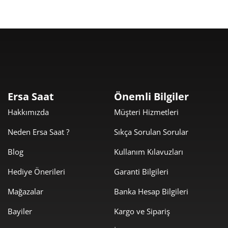
Taksit
Taksit Tutarı
Toplam Tutar
10.180,00 ₺
10.180,00 ₺
Tek Çekim
Ersa Saat
Önemli Bilgiler
Hakkımızda
Müşteri Hizmetleri
5.090,00 ₺
10.180,00 ₺
2
Neden Ersa Saat ?
Sıkça Sorulan Sorular
3.560,69 ₺
10.682,06 ₺
3
Blog
Kullanım Kılavuzları
2.723,96 ₺
10.895,86 ₺
4
Hediye Önerileri
Garanti Bilgileri
2.223,44 ₺
11.117,18 ₺
5
Mağazalar
Banka Hesap Bilgileri
1.891,49 ₺
11.348,94 ₺
6
Bayiler
Kargo ve Sipariş