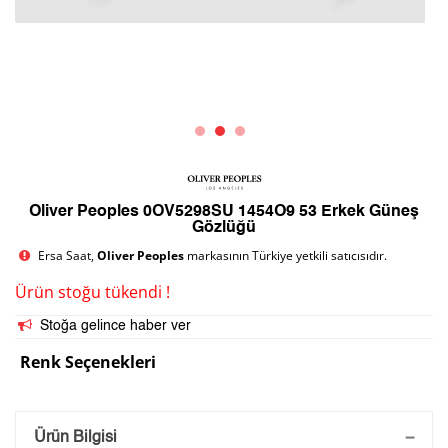
Oliver Peoples 0OV5298SU 1454O9 53 Erkek Güneş
Gözlüğü
Ersa Saat,
Oliver Peoples
markasının Türkiye yetkili satıcısıdır.
Ürün stoğu tükendi !
Stoğa gelince haber ver
Renk Seçenekleri
Saatini Kişiselleştir
Ürün Bilgisi