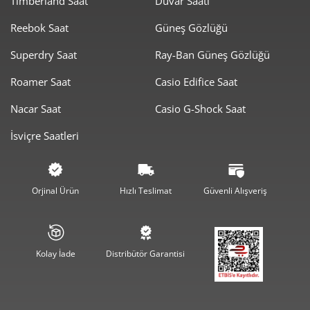
Timberland Saat
Duvar Saati
Reebok Saat
Güneş Gözlüğü
Taksit
Taksit Tutarı
Toplam Tutar
Superdry Saat
Ray-Ban Güneş Gözlüğü
14.389,00 ₺
14.389,00 ₺
Roamer Saat
Casio Edifice Saat
Tek Çekim
Nacar Saat
Casio G-Shock Saat
7.194,50 ₺
14.389,00 ₺
2
İsviçre Saatleri
5.032,88 ₺
15.098,64 ₺
3
3.850,21 ₺
15.400,83 ₺
4
Orjinal Ürün
Hızlı Teslimat
Güvenli Alışveriş
3.142,73 ₺
15.713,66 ₺
5
2.673,54 ₺
16.041,25 ₺
6
Kolay İade
Distribütör Garantisi
2.340,40 ₺
16.382,78 ₺
7
2.092,40 ₺
16.739,18 ₺
8