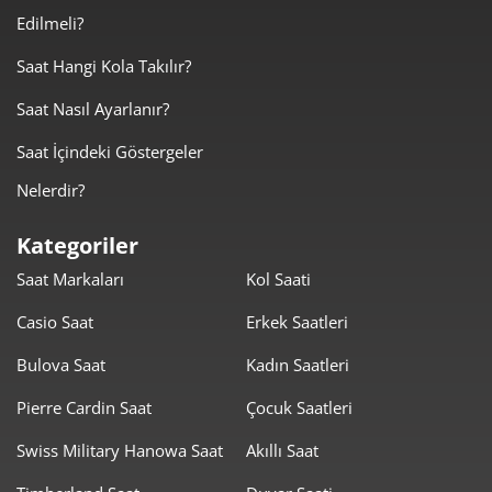
14.389,00 ₺
14.389,00 ₺
Tek Çekim
Edilmeli?
7.194,50 ₺
14.389,00 ₺
2
Saat Hangi Kola Takılır?
Saat Nasıl Ayarlanır?
5.032,88 ₺
15.098,64 ₺
3
Saat İçindeki Göstergeler
3.850,21 ₺
15.400,83 ₺
4
Nelerdir?
3.142,73 ₺
15.713,66 ₺
5
Kategoriler
2.673,54 ₺
16.041,25 ₺
6
Saat Markaları
Kol Saati
2.340,40 ₺
16.382,78 ₺
7
Casio Saat
Erkek Saatleri
2.092,40 ₺
16.739,18 ₺
8
Bulova Saat
Kadın Saatleri
1.901,04 ₺
17.109,39 ₺
Pierre Cardin Saat
Çocuk Saatleri
9
Swiss Military Hanowa Saat
Akıllı Saat