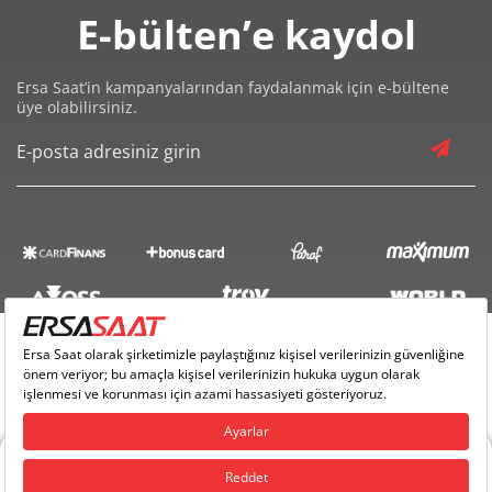
E-bülten’e kaydol
1.901,04 ₺
17.109,39 ₺
9
Ersa Saat’in kampanyalarından faydalanmak için e-bültene
üye olabilirsiniz.
Taksit
Taksit Tutarı
Toplam Tutar
14.389,00 ₺
14.389,00 ₺
Tek Çekim
7.194,50 ₺
14.389,00 ₺
2
5.032,88 ₺
15.098,64 ₺
3
3.850,21 ₺
15.400,83 ₺
4
Ersa Saat Copyright © 2018 - Tüm Hakları Saklıdır |
Ersa Yazılım
3.142,73 ₺
15.713,66 ₺
5
Stok geldiğinde bildir
2.673,54 ₺
16.041,25 ₺