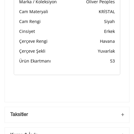
Marka / Koleksiyon
Oliver Peoples
Kişiselleştirilmiş ürünlerin teslim süresi gravür işleme
Cam Materyali
KRİSTAL
sebebi ile 1-2 iş günü uzamaktadır. Gravür İşlemi
tamamlandıktan sonra siparişiniz kargoya verilecektir.
Cam Rengi
Siyah
Kişiselleştirilmiş
iade ve değişim
ürünlerde
yapılamaz.
Cinsiyet
Erkek
Çerçeve Rengi
Havana
Çerçeve Şekli
Yuvarlak
Ürün Ekartmanı
53
Taksitler