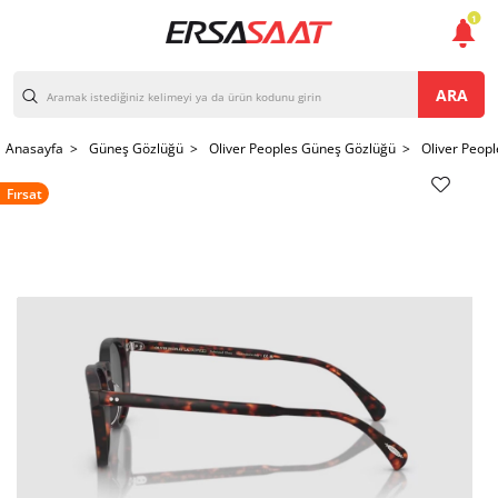
1
ARA
Anasayfa >
Güneş Gözlüğü >
Oliver Peoples Güneş Gözlüğü >
Oliver Peop
Fırsat