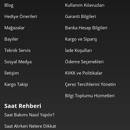
Blog
Kullanım Kılavuzları
3.850,21 ₺
15.400,83 ₺
4
Hediye Önerileri
Garanti Bilgileri
3.142,73 ₺
15.713,66 ₺
5
Mağazalar
Banka Hesap Bilgileri
2.673,54 ₺
16.041,25 ₺
6
Bayiler
Kargo ve Sipariş
2.340,40 ₺
16.382,78 ₺
Teknik Servis
İade Koşulları
7
Sosyal Medya
Ödeme Seçenekleri
2.092,40 ₺
16.739,18 ₺
8
İletişim
KVKK ve Politikalar
1.901,04 ₺
17.109,39 ₺
9
Kargo Takip
Çerez Tercihlerini Yönetin
Bilgi Toplumu Hizmetleri
Saat Rehberi
Saat Bakımı Nasıl Yapılır?
Taksit
Taksit Tutarı
Toplam Tutar
Saat Alırken Nelere Dikkat