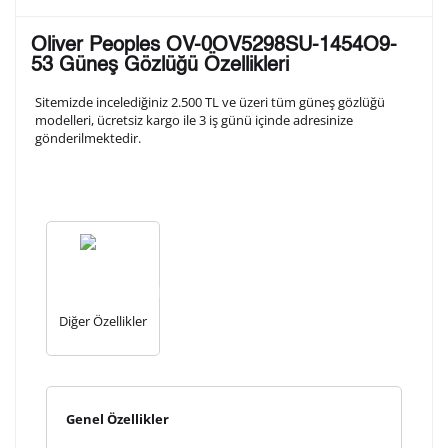
Lütfen aşağıdaki formu doldurunuz. Saatinizin metal
Oliver Peoples OV-0OV5298SU-1454O9-
arka kapağına gravür tekniği ile formda belirtmiş
53 Güneş Gözlüğü Özellikleri
olduğunuz şekilde işlenecektir.
Sitemizde incelediğiniz 2.500 TL ve üzeri tüm güneş gözlüğü
modelleri, ücretsiz kargo ile 3 iş günü içinde adresinize
gönderilmektedir.
1. Satır
10
/ 10
2. Satır
10
/ 10
3. Satır
10
/ 10
Diğer Özellikler
Lütfen font seçiniz
Ön İzleme
Kişiselleştir
Vazgeç
Genel Özellikler