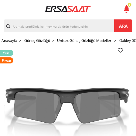
1
ARA
Anasayfa >
Güneş Gözlüğü >
Unisex Güneş Gözlüğü Modelleri >
Oakley 0
Yeni
Fırsat