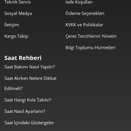
1.447,44 ₺
10.132,07 ₺
Teknik Servis
İade Koşulları
7
Sosyal Medya
Ödeme Seçenekleri
1.294,06 ₺
10.352,49 ₺
8
İletişim
KVKK ve Politikalar
1.175,72 ₺
10.581,45 ₺
9
Kargo Takip
Çerez Tercihlerini Yönetin
Bilgi Toplumu Hizmetleri
Saat Rehberi
Saat Bakımı Nasıl Yapılır?
Taksit
Taksit Tutarı
Toplam Tutar
Saat Alırken Nelere Dikkat
8.899,00 ₺
8.899,00 ₺
Tek Çekim
Edilmeli?
4.449,50 ₺
8.899,00 ₺
2
Saat Hangi Kola Takılır?
Saat Nasıl Ayarlanır?
3.112,63 ₺
9.337,88 ₺
3
Saat İçindeki Göstergeler
2.381,19 ₺
9.524,78 ₺
4