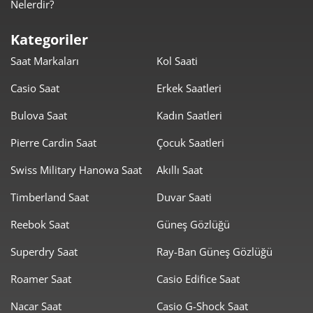
Nelerdir?
1.943,65 ₺
9.718,25 ₺
5
Kategoriler
1.653,47 ₺
9.920,85 ₺
6
Saat Markaları
Kol Saati
1.447,44 ₺
10.132,07 ₺
7
Casio Saat
Erkek Saatleri
1.294,06 ₺
10.352,49 ₺
8
Bulova Saat
Kadın Saatleri
1.175,72 ₺
10.581,45 ₺
Pierre Cardin Saat
Çocuk Saatleri
9
Swiss Military Hanowa Saat
Akıllı Saat
Timberland Saat
Duvar Saati
Reebok Saat
Güneş Gözlüğü
Taksit
Taksit Tutarı
Toplam Tutar
Superdry Saat
Ray-Ban Güneş Gözlüğü
8.899,00 ₺
8.899,00 ₺
Roamer Saat
Casio Edifice Saat
Tek Çekim
Nacar Saat
Casio G-Shock Saat
4.449,50 ₺
8.899,00 ₺
2