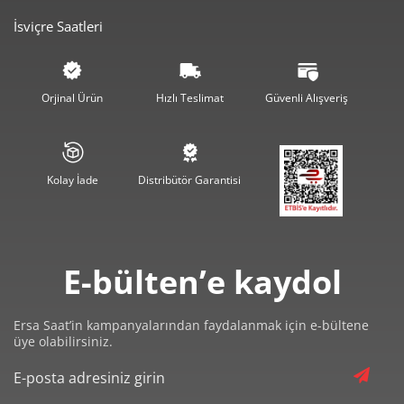
İsviçre Saatleri
3.112,63 ₺
9.337,88 ₺
3
2.381,19 ₺
9.524,78 ₺
4
Orjinal Ürün
Hızlı Teslimat
Güvenli Alışveriş
1.943,65 ₺
9.718,25 ₺
5
1.653,47 ₺
9.920,85 ₺
6
Kolay İade
Distribütör Garantisi
1.447,44 ₺
10.132,07 ₺
7
1.294,06 ₺
10.352,49 ₺
8
E-bülten’e kaydol
1.175,72 ₺
10.581,45 ₺
9
Ersa Saat’in kampanyalarından faydalanmak için e-bültene
üye olabilirsiniz.