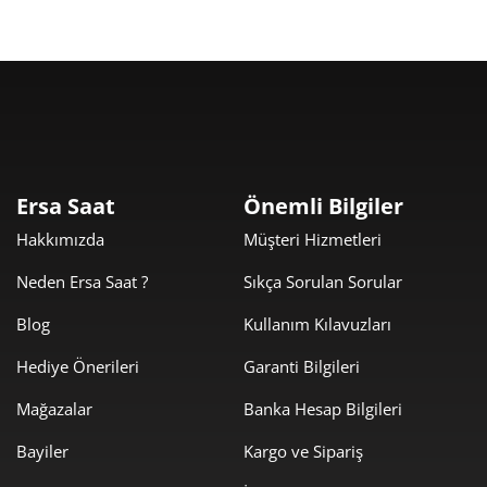
Taksit
Taksit Tutarı
Toplam Tutar
8.899,00 ₺
8.899,00 ₺
Tek Çekim
Ersa Saat
Önemli Bilgiler
Hakkımızda
Müşteri Hizmetleri
4.449,50 ₺
8.899,00 ₺
2
Neden Ersa Saat ?
Sıkça Sorulan Sorular
3.112,63 ₺
9.337,88 ₺
3
Blog
Kullanım Kılavuzları
2.381,19 ₺
9.524,78 ₺
4
Hediye Önerileri
Garanti Bilgileri
1.943,65 ₺
9.718,25 ₺
5
Mağazalar
Banka Hesap Bilgileri
1.653,47 ₺
9.920,85 ₺
6
Bayiler
Kargo ve Sipariş