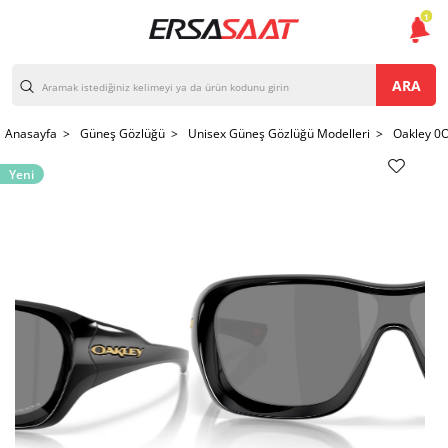
1
ARA
Anasayfa >
Güneş Gözlüğü >
Unisex Güneş Gözlüğü Modelleri >
Oakley 0
Yeni