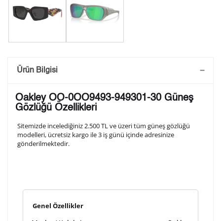
Saatini Kişiselleştir
Ürün Bilgisi
Lütfen aşağıdaki formu doldurunuz. Saatinizin metal
Oakley OO-0OO9493-949301-30 Güneş
arka kapağına gravür tekniği ile formda belirtmiş
Gözlüğü Özellikleri
olduğunuz şekilde işlenecektir.
Sitemizde incelediğiniz 2.500 TL ve üzeri tüm güneş gözlüğü
modelleri, ücretsiz kargo ile 3 iş günü içinde adresinize
gönderilmektedir.
1. Satır
10
/ 10
2. Satır
10
/ 10
Genel Özellikler
3. Satır
10
/ 10