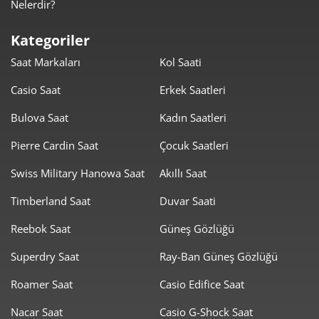
Nelerdir?
1.775,47 ₺
8.877,36 ₺
5
Kategoriler
1.510,41 ₺
9.062,43 ₺
6
Saat Markaları
Kol Saati
1.322,20 ₺
9.255,38 ₺
7
Casio Saat
Erkek Saatleri
1.182,09 ₺
9.456,72 ₺
8
Bulova Saat
Kadın Saatleri
1.073,99 ₺
9.665,87 ₺
Pierre Cardin Saat
Çocuk Saatleri
9
Swiss Military Hanowa Saat
Akıllı Saat
Timberland Saat
Duvar Saati
Reebok Saat
Güneş Gözlüğü
Taksit
Taksit Tutarı
Toplam Tutar
Superdry Saat
Ray-Ban Güneş Gözlüğü
8.129,00 ₺
8.129,00 ₺
Roamer Saat
Casio Edifice Saat
Tek Çekim
Nacar Saat
Casio G-Shock Saat
4.064,50 ₺
8.129,00 ₺
2