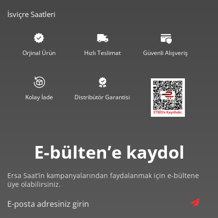
İsviçre Saatleri
2.843,30 ₺
8.529,91 ₺
3
2.175,16 ₺
8.700,63 ₺
4
Orjinal Ürün
Hızlı Teslimat
Güvenli Alışveriş
1.775,47 ₺
8.877,36 ₺
5
1.510,41 ₺
9.062,43 ₺
6
Kolay İade
Distribütör Garantisi
1.322,20 ₺
9.255,38 ₺
7
1.182,09 ₺
9.456,72 ₺
8
E-bülten’e kaydol
1.073,99 ₺
9.665,87 ₺
9
Ersa Saat’in kampanyalarından faydalanmak için e-bültene
üye olabilirsiniz.