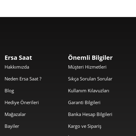
Taksit
Taksit Tutarı
Toplam Tutar
8.129,00 ₺
8.129,00 ₺
Tek Çekim
Ersa Saat
Önemli Bilgiler
Hakkımızda
Müşteri Hizmetleri
4.064,50 ₺
8.129,00 ₺
2
Neden Ersa Saat ?
Sıkça Sorulan Sorular
2.843,30 ₺
8.529,91 ₺
3
Blog
Kullanım Kılavuzları
2.175,16 ₺
8.700,63 ₺
4
Hediye Önerileri
Garanti Bilgileri
1.775,47 ₺
8.877,36 ₺
5
Mağazalar
Banka Hesap Bilgileri
1.510,41 ₺
9.062,43 ₺
6
Bayiler
Kargo ve Sipariş