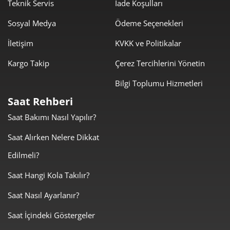
1.322,20 ₺
9.255,38 ₺
Teknik Servis
İade Koşulları
7
Sosyal Medya
Ödeme Seçenekleri
1.182,09 ₺
9.456,72 ₺
8
İletişim
KVKK ve Politikalar
1.073,99 ₺
9.665,87 ₺
9
Kargo Takip
Çerez Tercihlerini Yönetin
Bilgi Toplumu Hizmetleri
Saat Rehberi
Saat Bakımı Nasıl Yapılır?
Taksit
Taksit Tutarı
Toplam Tutar
Saat Alırken Nelere Dikkat
8.129,00 ₺
8.129,00 ₺
Tek Çekim
Edilmeli?
4.064,50 ₺
8.129,00 ₺
2
Saat Hangi Kola Takılır?
Saat Nasıl Ayarlanır?
2.843,30 ₺
8.529,91 ₺
3
Saat İçindeki Göstergeler
2.175,16 ₺
8.700,63 ₺
4