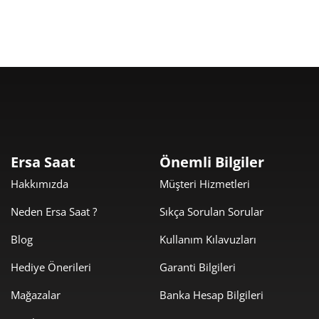
1.194,21 ₺
10.747,92 ₺
9
Taksit
Taksit Tutarı
Toplam Tutar
9.039,00 ₺
9.039,00 ₺
Tek Çekim
Ersa Saat
Önemli Bilgiler
Hakkımızda
Müşteri Hizmetleri
4.519,50 ₺
9.039,00 ₺
2
Neden Ersa Saat ?
Sıkça Sorulan Sorular
3.161,59 ₺
9.484,78 ₺
3
Blog
Kullanım Kılavuzları
2.418,66 ₺
9.674,62 ₺
4
Hediye Önerileri
Garanti Bilgileri
1.974,23 ₺
9.871,14 ₺
5
Mağazalar
Banka Hesap Bilgileri
1.679,49 ₺
10.076,92 ₺
6