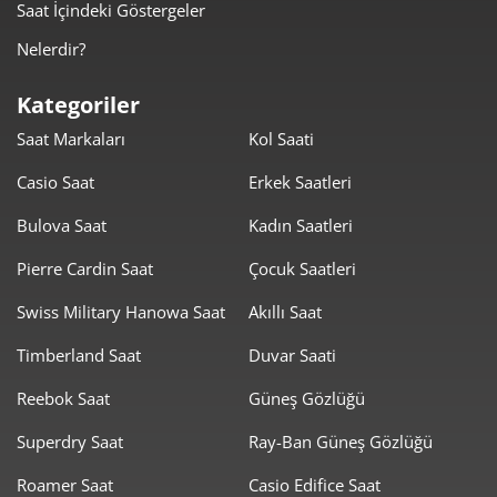
Saat İçindeki Göstergeler
2.418,66 ₺
9.674,62 ₺
4
Nelerdir?
1.974,23 ₺
9.871,14 ₺
5
Kategoriler
1.679,49 ₺
10.076,92 ₺
6
Saat Markaları
Kol Saati
1.470,21 ₺
10.291,47 ₺
7
Casio Saat
Erkek Saatleri
1.314,42 ₺
10.515,36 ₺
8
Bulova Saat
Kadın Saatleri
1.194,21 ₺
10.747,92 ₺
Pierre Cardin Saat
Çocuk Saatleri
9
Swiss Military Hanowa Saat
Akıllı Saat
Timberland Saat
Duvar Saati
Reebok Saat
Güneş Gözlüğü
Taksit
Taksit Tutarı
Toplam Tutar
Superdry Saat
Ray-Ban Güneş Gözlüğü
9.039,00 ₺
9.039,00 ₺
Roamer Saat
Casio Edifice Saat
Tek Çekim