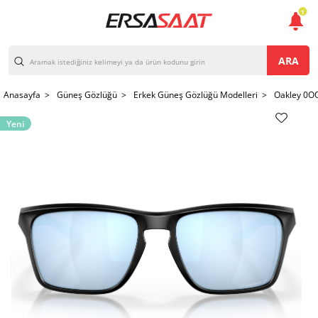
1
ARA
Anasayfa >
Güneş Gözlüğü >
Erkek Güneş Gözlüğü Modelleri >
Oakley 0O
Yeni