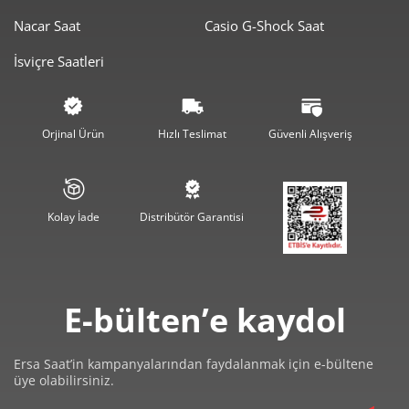
Nacar Saat
Casio G-Shock Saat
4.519,50 ₺
9.039,00 ₺
2
İsviçre Saatleri
3.161,59 ₺
9.484,78 ₺
3
2.418,66 ₺
9.674,62 ₺
4
Orjinal Ürün
Hızlı Teslimat
Güvenli Alışveriş
1.974,23 ₺
9.871,14 ₺
5
1.679,49 ₺
10.076,92 ₺
6
Kolay İade
Distribütör Garantisi
1.470,21 ₺
10.291,47 ₺
7
1.314,42 ₺
10.515,36 ₺
8
E-bülten’e kaydol
1.194,21 ₺
10.747,92 ₺
9
Ersa Saat’in kampanyalarından faydalanmak için e-bültene
üye olabilirsiniz.