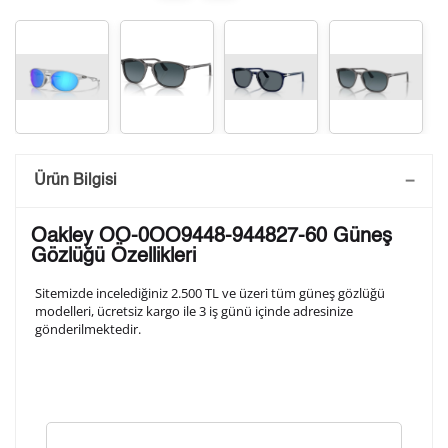
Saatini Kişiselleştir
Ürün Bilgisi
Lütfen aşağıdaki formu doldurunuz. Saatinizin metal
Oakley OO-0OO9448-944827-60 Güneş
arka kapağına gravür tekniği ile formda belirtmiş
Gözlüğü Özellikleri
olduğunuz şekilde işlenecektir.
Sitemizde incelediğiniz 2.500 TL ve üzeri tüm güneş gözlüğü
modelleri, ücretsiz kargo ile 3 iş günü içinde adresinize
gönderilmektedir.
1. Satır
10
/ 10
2. Satır
10
/ 10