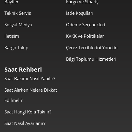
Bayiler
Kargo ve Sipariş
1.470,21 ₺
10.291,47 ₺
Teknik Servis
İade Koşulları
7
Sosyal Medya
Ödeme Seçenekleri
1.314,42 ₺
10.515,36 ₺
8
İletişim
KVKK ve Politikalar
1.194,21 ₺
10.747,92 ₺
9
Kargo Takip
Çerez Tercihlerini Yönetin
Bilgi Toplumu Hizmetleri
Saat Rehberi
Saat Bakımı Nasıl Yapılır?
Taksit
Taksit Tutarı
Toplam Tutar
Saat Alırken Nelere Dikkat
9.039,00 ₺
9.039,00 ₺
Tek Çekim
Edilmeli?
4.519,50 ₺
9.039,00 ₺
2
Saat Hangi Kola Takılır?
Saat Nasıl Ayarlanır?
3.161,59 ₺
9.484,78 ₺
3