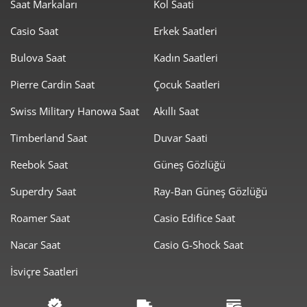
Saat Markaları
Kol Saati
588,64 ₺
4.120,46 ₺
7
Casio Saat
Erkek Saatleri
526,26 ₺
4.210,10 ₺
8
Bulova Saat
Kadın Saatleri
478,13 ₺
4.303,21 ₺
Pierre Cardin Saat
Çocuk Saatleri
9
Swiss Military Hanowa Saat
Akıllı Saat
Timberland Saat
Duvar Saati
Reebok Saat
Güneş Gözlüğü
Taksit
Taksit Tutarı
Toplam Tutar
Superdry Saat
Ray-Ban Güneş Gözlüğü
3.619,00 ₺
3.619,00 ₺
Roamer Saat
Casio Edifice Saat
Tek Çekim
Nacar Saat
Casio G-Shock Saat
1.809,50 ₺
3.619,00 ₺
2
İsviçre Saatleri
1.265,83 ₺
3.797,48 ₺
3