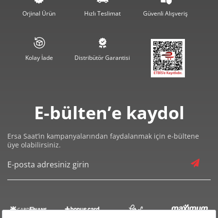
968,37 ₺
3.873,49 ₺
4
Orjinal Ürün
Hızlı Teslimat
Güvenli Alışveriş
790,43 ₺
3.952,17 ₺
5
672,43 ₺
4.034,56 ₺
6
Kolay İade
Distribütör Garantisi
588,64 ₺
4.120,46 ₺
7
526,26 ₺
4.210,10 ₺
8
E-bülten’e kaydol
478,13 ₺
4.303,21 ₺
9
Ersa Saat’in kampanyalarından faydalanmak için e-bültene
üye olabilirsiniz.
Taksit
Taksit Tutarı
Toplam Tutar
3.619,00 ₺
3.619,00 ₺
Tek Çekim