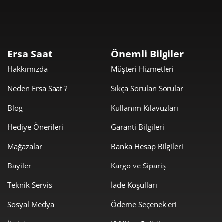
Taksit
Taksit Tutarı
Toplam Tutar
3.619,00 ₺
3.619,00 ₺
Tek Çekim
Ersa Saat
Önemli Bilgiler
Hakkımızda
Müşteri Hizmetleri
1.809,50 ₺
3.619,00 ₺
2
Neden Ersa Saat ?
Sıkça Sorulan Sorular
1.265,83 ₺
3.797,48 ₺
3
Blog
Kullanım Kılavuzları
968,37 ₺
3.873,49 ₺
4
Hediye Önerileri
Garanti Bilgileri
790,43 ₺
3.952,17 ₺
5
Mağazalar
Banka Hesap Bilgileri
672,43 ₺
4.034,56 ₺
6
Bayiler
Kargo ve Sipariş
588,64 ₺
4.120,46 ₺
Teknik Servis
İade Koşulları
7
Sosyal Medya
Ödeme Seçenekleri
526,26 ₺
4.210,10 ₺
8