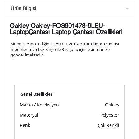
Saatini Kişiselleştir
Ürün Bilgisi
Lütfen aşağıdaki formu doldurunuz. Saatinizin metal
Oakley Oakley-FOS901478-6LEU-
arka kapağına gravür tekniği ile formda belirtmiş
LaptopÇantası Laptop Çantası Özellikleri
olduğunuz şekilde işlenecektir.
Sitemizde incelediğiniz 2.500 TL ve üzeri tüm laptop çantası
modelleri, ücretsiz kargo ile 3 iş günü içinde adresinize
gönderilmektedir.
1. Satır
10
/ 10
2. Satır
10
/ 10
Genel Özellikler
3. Satır
10
/ 10
Marka / Koleksiyon
Oakley
Lütfen font seçiniz
Materyal
Polyester
Renk
Çok Renkli
Ön İzleme
Kişiselleştir
Vazgeç