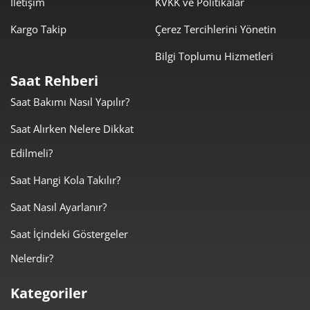
İletişim
KVKK ve Politikalar
478,13 ₺
4.303,21 ₺
9
Kargo Takip
Çerez Tercihlerini Yönetin
Bilgi Toplumu Hizmetleri
Saat Rehberi
Saat Bakımı Nasıl Yapılır?
Taksit
Taksit Tutarı
Toplam Tutar
Saat Alırken Nelere Dikkat
3.619,00 ₺
3.619,00 ₺
Tek Çekim
Edilmeli?
1.809,50 ₺
3.619,00 ₺
2
Saat Hangi Kola Takılır?
Saat Nasıl Ayarlanır?
1.265,83 ₺
3.797,48 ₺
3
Saat İçindeki Göstergeler
968,37 ₺
3.873,49 ₺
4
Nelerdir?
790,43 ₺
3.952,17 ₺
5
Kategoriler
672,43 ₺
4.034,56 ₺
6