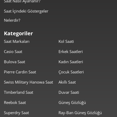
Saat Nasıl Ayarlanır?
965,02 ₺
2.895,07 ₺
3
Saat İçindeki Göstergeler
738,25 ₺
2.953,01 ₺
4
Nelerdir?
602,60 ₺
3.013,00 ₺
5
Kategoriler
512,63 ₺
3.075,81 ₺
6
Saat Markaları
Kol Saati
448,76 ₺
3.141,30 ₺
7
Casio Saat
Erkek Saatleri
401,20 ₺
3.209,63 ₺
8
Bulova Saat
Kadın Saatleri
364,51 ₺
3.280,62 ₺
Pierre Cardin Saat
Çocuk Saatleri
9
Swiss Military Hanowa Saat
Akıllı Saat
Timberland Saat
Duvar Saati
Reebok Saat
Güneş Gözlüğü
Taksit
Taksit Tutarı
Toplam Tutar
Superdry Saat
Ray-Ban Güneş Gözlüğü