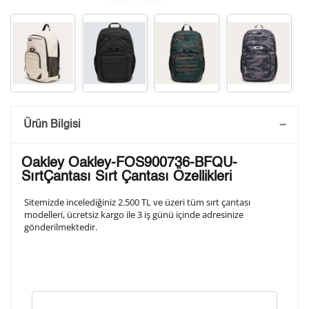
Saatini Kişiselleştir
Ürün Bilgisi
Lütfen aşağıdaki formu doldurunuz. Saatinizin metal
Oakley Oakley-FOS900736-BFQU-
arka kapağına gravür tekniği ile formda belirtmiş
SırtÇantası Sırt Çantası Özellikleri
olduğunuz şekilde işlenecektir.
Sitemizde incelediğiniz 2.500 TL ve üzeri tüm sırt çantası
modelleri, ücretsiz kargo ile 3 iş günü içinde adresinize
gönderilmektedir.
1. Satır
10
/ 10
2. Satır
10
/ 10