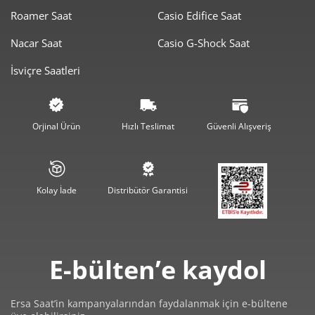
2.759,00 ₺
2.759,00 ₺
Roamer Saat
Casio Edifice Saat
Tek Çekim
Nacar Saat
Casio G-Shock Saat
1.379,50 ₺
2.759,00 ₺
2
İsviçre Saatleri
965,02 ₺
2.895,07 ₺
3
738,25 ₺
2.953,01 ₺
4
Orjinal Ürün
Hızlı Teslimat
Güvenli Alışveriş
602,60 ₺
3.013,00 ₺
5
512,63 ₺
3.075,81 ₺
6
Kolay İade
Distribütör Garantisi
448,76 ₺
3.141,30 ₺
7
401,20 ₺
3.209,63 ₺
8
E-bülten’e kaydol
364,51 ₺
3.280,62 ₺
9
Ersa Saat’in kampanyalarından faydalanmak için e-bültene