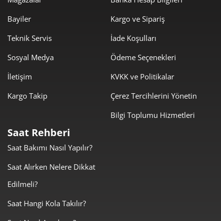
512,63 ₺
3.075,81 ₺
6
Bayiler
Kargo ve Sipariş
448,76 ₺
3.141,30 ₺
Teknik Servis
İade Koşulları
7
Sosyal Medya
Ödeme Seçenekleri
401,20 ₺
3.209,63 ₺
8
İletişim
KVKK ve Politikalar
364,51 ₺
3.280,62 ₺
9
Kargo Takip
Çerez Tercihlerini Yönetin
Bilgi Toplumu Hizmetleri
Saat Rehberi
Saat Bakımı Nasıl Yapılır?
Taksit
Taksit Tutarı
Toplam Tutar
Saat Alırken Nelere Dikkat
2.759,00 ₺
2.759,00 ₺
Tek Çekim
Edilmeli?
1.379,50 ₺
2.759,00 ₺
2
Saat Hangi Kola Takılır?