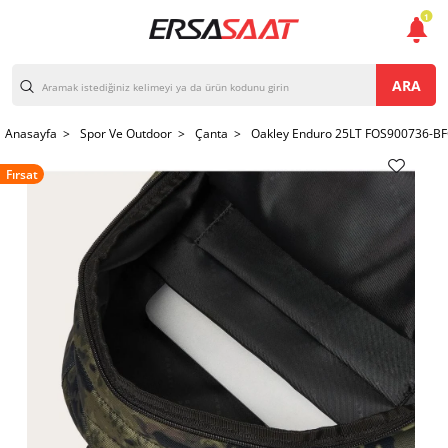
1
ARA
Anasayfa >
Spor Ve Outdoor >
Çanta >
Oakley Enduro 25LT FOS900736-BFQ
Fırsat