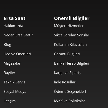
Taksit
Taksit Tutarı
Toplam Tutar
16.609,00 ₺
16.609,00 ₺
Tek Çekim
Ersa Saat
Önemli Bilgiler
Hakkımızda
Müşteri Hizmetleri
8.304,50 ₺
16.609,00 ₺
2
Neden Ersa Saat ?
Sıkça Sorulan Sorular
5.809,37 ₺
17.428,12 ₺
3
Blog
Kullanım Kılavuzları
4.444,24 ₺
17.776,95 ₺
4
Hediye Önerileri
Garanti Bilgileri
3.627,61 ₺
18.138,04 ₺
5
Mağazalar
Banka Hesap Bilgileri
3.086,03 ₺
18.516,16 ₺
6
Bayiler
Kargo ve Sipariş
2.701,49 ₺
18.910,40 ₺
Teknik Servis
İade Koşulları
7
Sosyal Medya
Ödeme Seçenekleri
2.415,22 ₺
19.321,78 ₺
8
İletişim
KVKK ve Politikalar
2.194,35 ₺
19.749,11 ₺
9