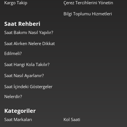
Kargo Takip
Çerez Tercihlerini Yönetin
Bilgi Toplumu Hizmetleri
Saat Rehberi
Saat Bakımı Nasıl Yapılır?
Taksit
Taksit Tutarı
Toplam Tutar
Saat Alırken Nelere Dikkat
16.609,00 ₺
16.609,00 ₺
Tek Çekim
Edilmeli?
8.304,50 ₺
16.609,00 ₺
2
Saat Hangi Kola Takılır?
Saat Nasıl Ayarlanır?
5.809,37 ₺
17.428,12 ₺
3
Saat İçindeki Göstergeler
4.444,24 ₺
17.776,95 ₺
4
Nelerdir?
3.627,61 ₺
18.138,04 ₺
5
Kategoriler
3.086,03 ₺
18.516,16 ₺
6
Saat Markaları
Kol Saati
2.701,49 ₺
18.910,40 ₺
7