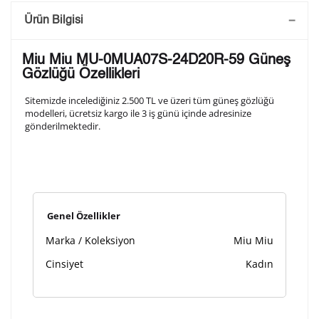
Saatini Kişiselleştir
Ürün Bilgisi
Lütfen aşağıdaki formu doldurunuz. Saatinizin metal
Miu Miu MU-0MUA07S-24D20R-59 Güneş
arka kapağına gravür tekniği ile formda belirtmiş
Gözlüğü Özellikleri
olduğunuz şekilde işlenecektir.
Sitemizde incelediğiniz 2.500 TL ve üzeri tüm güneş gözlüğü
modelleri, ücretsiz kargo ile 3 iş günü içinde adresinize
gönderilmektedir.
1. Satır
10
/ 10
2. Satır
10
/ 10
Genel Özellikler
3. Satır
10
/ 10
Marka / Koleksiyon
Miu Miu
Lütfen font seçiniz
Cinsiyet
Kadın
Ön İzleme
Kişiselleştir
Vazgeç