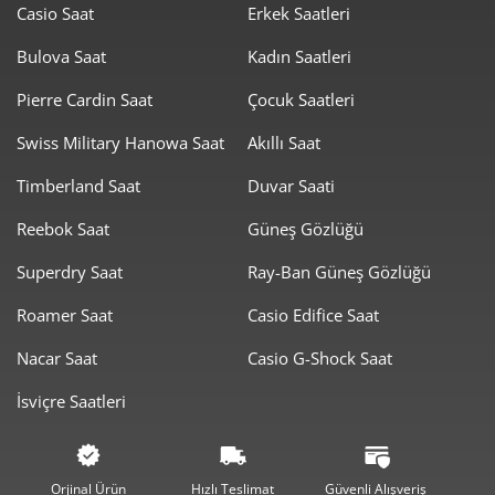
Casio Saat
Erkek Saatleri
2.415,22 ₺
19.321,78 ₺
8
Bulova Saat
Kadın Saatleri
2.194,35 ₺
19.749,11 ₺
Pierre Cardin Saat
Çocuk Saatleri
9
Swiss Military Hanowa Saat
Akıllı Saat
Timberland Saat
Duvar Saati
Reebok Saat
Güneş Gözlüğü
Taksit
Taksit Tutarı
Toplam Tutar
Superdry Saat
Ray-Ban Güneş Gözlüğü
16.609,00 ₺
16.609,00 ₺
Roamer Saat
Casio Edifice Saat
Tek Çekim
Nacar Saat
Casio G-Shock Saat
8.304,50 ₺
16.609,00 ₺
2
İsviçre Saatleri
5.809,37 ₺
17.428,12 ₺
3
4.444,24 ₺
17.776,95 ₺
4
Orjinal Ürün
Hızlı Teslimat
Güvenli Alışveriş